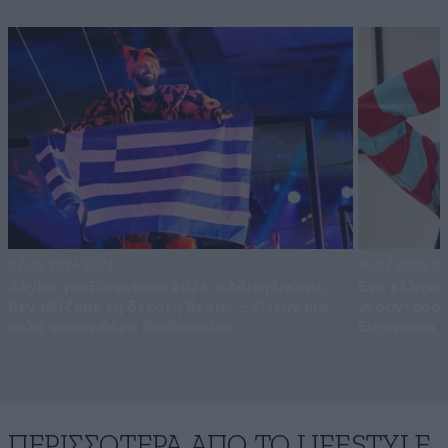
07·08·2026 15:24
30·07·2026 09
Akylas για Eurovision 2026: «Aδικηθήκαμε,
Ένα ελληνι
δεν αξίζαμε τη δέκατη θέση» – «Ήταν μια
γκαρνταρόμπ
πολύ ψυχοφθόρα διαδικασία»
Eurovision 
ΠΕΡΙΣΣΟΤΕΡΑ ΑΠΟ ΤΟ LIFESTYLE