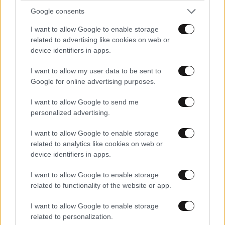
Google consents
I want to allow Google to enable storage
related to advertising like cookies on web or
device identifiers in apps.
Xαρακτήρες: 0/1000
Διαβάστε και ακολουθήστε τους κανόνες σχολιασμού
I want to allow my user data to be sent to
Google for online advertising purposes.
ΠΡΟΣΘΗΚΗ
I want to allow Google to send me
personalized advertising.
I want to allow Google to enable storage
related to analytics like cookies on web or
Τι περιμενατε;;;
13·05·2026 19:47
device identifiers in apps.
Μήπως από λουλουδοπίστες σε γιουροβιζιον πρέπει
I want to allow Google to enable storage
να υπάρχει απόσταση;;;;;
related to functionality of the website or app.
Απαντήστε
0
0
I want to allow Google to enable storage
related to personalization.