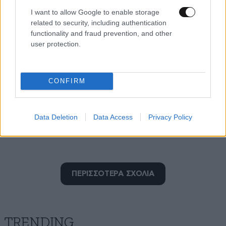
I want to allow Google to enable storage
related to security, including authentication
functionality and fraud prevention, and other
user protection.
CONFIRM
Data Deletion
Data Access
Privacy Policy
ΜΗΦ
ΠΕΡΙΣΣΟΤΕΡΑ ΣΧΟΛΙΑ
13·05·2026 15:51
Κομπλεξικη μας βγήκε η Κλαβδια.. μήπως επειδή θα
πάει καλύτερα φέτος το τραγούδι μας απ'ότι πηγές
εσύ κοπελιά ?? Σα δε ντρέπεσαι λίγο !!!!!!!
TRENDING