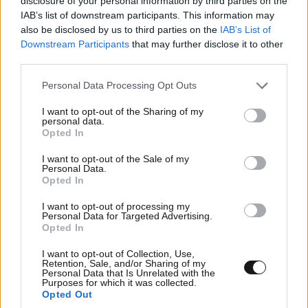
disclosure of your personal information by third parties on the
IAB’s list of downstream participants. This information may
also be disclosed by us to third parties on the
IAB’s List of
Downstream Participants
that may further disclose it to other
third parties.
Please note that this website/app uses one or more Google
Personal Data Processing Opt Outs
services and may gather and store information including but
ΣΧΌΛΙΑ ΑΝΑΓΝΩΣΤΏΝ
63
not limited to your visit or usage behaviour. You may click to
I want to opt-out of the Sharing of my
personal data.
grant or deny consent to Google and its third-party tags to
Opted In
use your data for below specified purposes in below Google
consent section.
I want to opt-out of the Sale of my
Personal Data.
Opted In
I want to opt-out of processing my
ΠΡΟΣΘΕΣΤΕ ΤΟ ΣΧΟΛΙΟ ΣΑΣ
Personal Data for Targeted Advertising.
Opted In
I want to opt-out of Collection, Use,
Retention, Sale, and/or Sharing of my
Personal Data that Is Unrelated with the
Purposes for which it was collected.
Opted Out