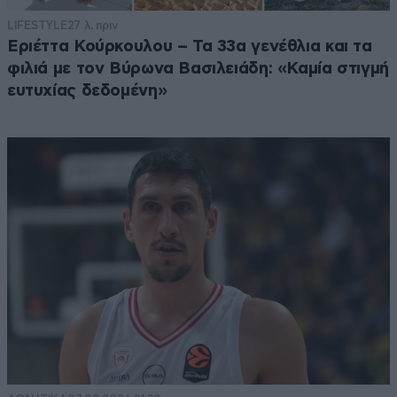
LIFESTYLE
27 λ. πριν
Εριέττα Κούρκουλου – Τα 33α γενέθλια και τα
φιλιά με τον Βύρωνα Βασιλειάδη: «Καμία στιγμή
ευτυχίας δεδομένη»