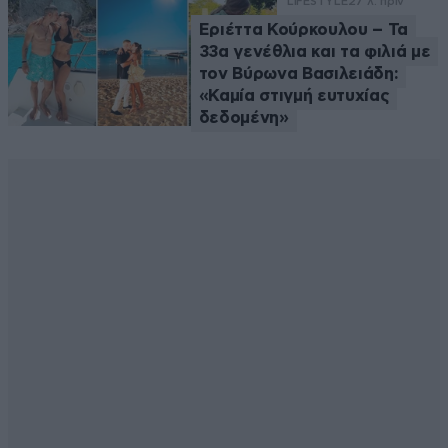
LIFESTYLE
27 λ. πριν
Εριέττα Κούρκουλου – Τα
33α γενέθλια και τα φιλιά με
τον Βύρωνα Βασιλειάδη:
«Καμία στιγμή ευτυχίας
δεδομένη»