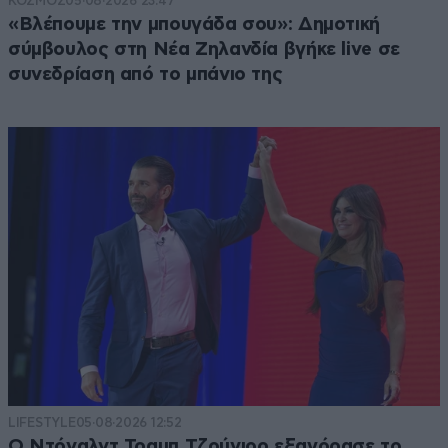
ΚΟΣΜΟΣ
05·08·2026 23:47
«Βλέπουμε την μπουγάδα σου»: Δημοτική
σύμβουλος στη Νέα Ζηλανδία βγήκε live σε
συνεδρίαση από το μπάνιο της
LIFESTYLE
05·08·2026 12:52
Ο Ντόναλντ Τραμπ Τζούνιορ εξαγόρασε το