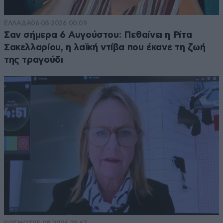
ΕΛΛΑΔΑ
06·08·2026 00:09
Σαν σήμερα 6 Αυγούστου: Πεθαίνει η Ρίτα
Σακελλαρίου, η λαϊκή ντίβα που έκανε τη ζωή
της τραγούδι