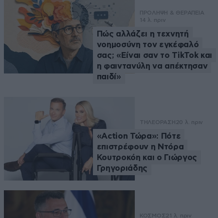
ΠΡΟΛΗΨΗ & ΘΕΡΑΠΕΙΑ
14 λ. πριν
Πώς αλλάζει η τεχνητή
νοημοσύνη τον εγκέφαλό
σας; «Είναι σαν το TikTok και
η φαιντανύλη να απέκτησαν
παιδί»
ΤΗΛΕΟΡΑΣΗ
20 λ. πριν
«Action Τώρα»: Πότε
επιστρέφουν η Ντόρα
Κουτροκόη και ο Γιώργος
Γρηγοριάδης
ΚΟΣΜΟΣ
21 λ. πριν