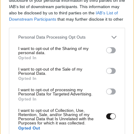
disclosure of your personal information by third parties on the
IAB’s list of downstream participants. This information may
also be disclosed by us to third parties on the
IAB’s List of
Downstream Participants
that may further disclose it to other
third parties.
Please note that this website/app uses one or more Google
Η απλή άσκηση που μειώνει γρήγορα το
Personal Data Processing Opt Outs
services and may gather and store information including but
σάκχαρο στο αίμα σας – Και δεν είναι το
not limited to your visit or usage behaviour. You may click to
I want to opt-out of the Sharing of my
περπάτημα
personal data.
grant or deny consent to Google and its third-party tags to
Opted In
use your data for below specified purposes in below Google
consent section.
I want to opt-out of the Sale of my
Personal Data.
Opted In
I want to opt-out of processing my
Ακολουθήστε το
NEWSBEAST
στο
Google News
Personal Data for Targeted Advertising.
και μάθετε πρώτοι όλες τις ειδήσεις
Opted In
I want to opt-out of Collection, Use,
Retention, Sale, and/or Sharing of my
Personal Data that Is Unrelated with the
Purposes for which it was collected.
Opted Out