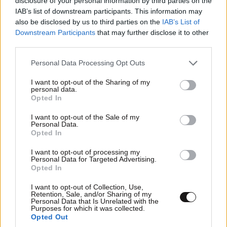
disclosure of your personal information by third parties on the
IAB’s list of downstream participants. This information may
also be disclosed by us to third parties on the
IAB’s List of
Τα 3 πιο σημαντικά πράγματα που πρέπει να
Downstream Participants
that may further disclose it to other
third parties.
κάνετε αν είστε πρωτάρης στο γυμναστήριο ή
επιστρέφετε μετά από καιρό
Please note that this website/app uses one or more Google
Personal Data Processing Opt Outs
services and may gather and store information including but
not limited to your visit or usage behaviour. You may click to
I want to opt-out of the Sharing of my
personal data.
grant or deny consent to Google and its third-party tags to
Opted In
use your data for below specified purposes in below Google
consent section.
I want to opt-out of the Sale of my
Personal Data.
Opted In
I want to opt-out of processing my
Personal Data for Targeted Advertising.
Opted In
I want to opt-out of Collection, Use,
Retention, Sale, and/or Sharing of my
Personal Data that Is Unrelated with the
Purposes for which it was collected.
Opted Out