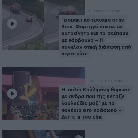
ΚΟΣΜΟΣ
2 λ. πριν
Τρομακτικό τροχαίο στην
Κίνα: Φορτηγό έπεσε σε
αυτοκίνητο και το σκέπασε
με κάρβουνα – Η
συγκλονιστική διάσωση από
στρατιώτη
LIFESTYLE
3 λ. πριν
Η Ιουλία Καλλιμάνη θύμωσε
με άνδρα που της πέταξε
λουλούδια μαζί με τα
πανέρια στο πρόσωπο –
Δείτε τι του είπε