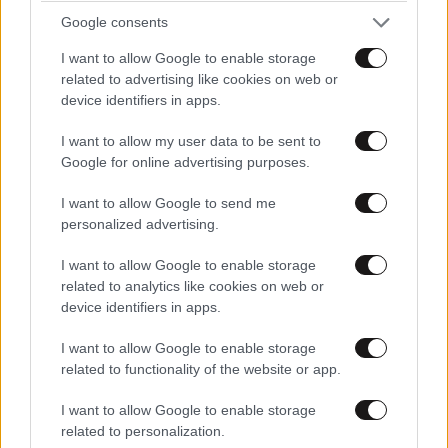
Συναγερμός για τον ιό του Δυτικού Νείλου: 23
Google consents
νέα κρούσματα σε μία εβδομάδα και 6 νεκροί
I want to allow Google to enable storage
related to advertising like cookies on web or
device identifiers in apps.
I want to allow my user data to be sent to
Google for online advertising purposes.
I want to allow Google to send me
personalized advertising.
I want to allow Google to enable storage
related to analytics like cookies on web or
device identifiers in apps.
I want to allow Google to enable storage
related to functionality of the website or app.
Τα 6 καλύτερα φρούτα για την υγεία του
εντέρου – Πραγματικά «super foods» που
I want to allow Google to enable storage
αξίζουν να μπουν στη διατροφή σας
related to personalization.