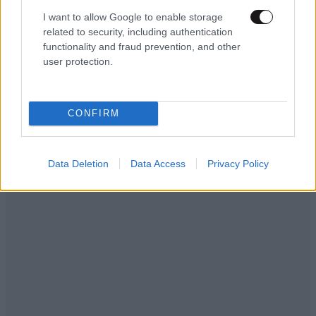
I want to allow Google to enable storage
related to security, including authentication
functionality and fraud prevention, and other
user protection.
Ακολουθήστε το
NEWSBEAST
στο
Google News
και μάθετε πρώτοι όλες τις ειδήσεις
CONFIRM
Data Deletion
Data Access
Privacy Policy