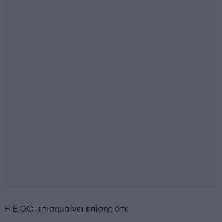
Η Ε.Ο.Ο. επισημαίνει επίσης ότι: