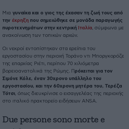
Μια
γυναίκα και ο γιος της έχασαν τη ζωή τους από
την
έκρηξη
που σημειώθηκε σε μονάδα παραγωγής
πυροτεχνημάτων στην κεντρική
Ιταλία
, σύμφωνα με
ανακοίνωση των τοπικών αρχών.
Οι νεκροί εντοπίστηκαν στα ερείπια του
εργοστασίου στην περιοχή Τοράνο ντι Μποργκορόζε
της επαρχίας Ριέτι, περίπου 70 χιλιόμετρα
βορειοανατολικά της Ρώμης. Π
ρόκειται για τον
Σιμόνε Κόλε, έναν 30χρονο υπάλληλο του
εργοστασίου, και την 60χρονη μητέρα του, Τερέζα
Τότσι
, όπως διευκρίνισε ο εισαγγελέας της περιοχής
στο ιταλικό πρακτορείο ειδήσεων ANSA.
Due persone sono morte e