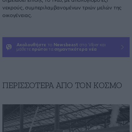
σημειωθεί επίσης το 1983, με απολογισμό έξι
νεκρούς, συμπεριλαμβανομένων τριών μελών της
οικογένειας.
Ακολουθήστε
το
Newsbeast
στο Viber και
μάθετε
πρώτοι
τα
σημαντικότερα νέα
ΠΕΡΙΣΣΟΤΕΡΑ ΑΠΟ ΤΟΝ ΚΟΣΜΟ