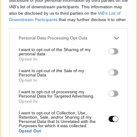
disclosure of your personal information by third parties on the
ΠΡΟΣΘΗΚΗ
IAB’s list of downstream participants. This information may
also be disclosed by us to third parties on the
IAB’s List of
Downstream Participants
that may further disclose it to other
third parties.
TRENDING
Please note that this website/app uses one or more Google
Personal Data Processing Opt Outs
services and may gather and store information including but
not limited to your visit or usage behaviour. You may click to
I want to opt-out of the Sharing of my
personal data.
grant or deny consent to Google and its third-party tags to
Opted In
use your data for below specified purposes in below Google
consent section.
I want to opt-out of the Sale of my
Personal Data.
Opted In
I want to opt-out of processing my
Personal Data for Targeted Advertising.
Opted In
I want to opt-out of Collection, Use,
Retention, Sale, and/or Sharing of my
Personal Data that Is Unrelated with the
Purposes for which it was collected.
Opted Out
LIFESTYLE
07·08·2026 18:48