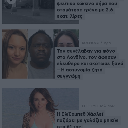
ψεύτικο κόκκινο σήμα που
σταμάτησε τρένο με 2,6
εκατ. λίρες
ΚΟΣΜΟΣ
6 λ. πριν
Τον συνέλαβαν για φόνο
στο Λονδίνο, τον άφησαν
ελεύθερο και σκότωσε ξανά
– Η αστυνομία ζητά
συγγνώμη
LIFESTYLE
12 λ. πριν
Η Ελίζαμπεθ Χάρλεϊ
ποζάρει με γαλάζιο μπικίνι
στα 61 της