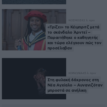
ΚΟΣΜΟΣ
42 λ. πριν
«Τρίζει» το Κέιμπριτζ μετά
το σκάνδαλο Άρντεϊ –
Παραιτήθηκε ο καθηγητής
και τώρα ελέγχουν πώς τον
προσέλαβαν
ΚΟΙΝΩΝΙΑ
45 λ. πριν
Στη φυλακή 66χρονος στη
Νέα Αγχίαλο – Αυνανιζόταν
μπροστά σε ανήλικη