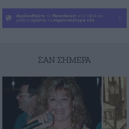
Ακολουθήστε
το
Newsbeast
στο Viber και
μάθετε
πρώτοι
τα
σημαντικότερα νέα
ΣΑΝ ΣΉΜΕΡΑ