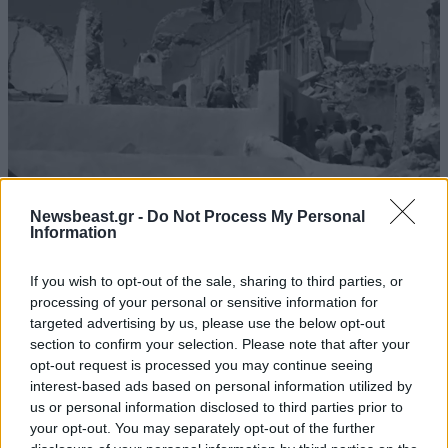
Newsbeast.gr -
Do Not Process My Personal
Information
If you wish to opt-out of the sale, sharing to third parties, or
1956:
Ισχυρός σεισμός μεγέθους 7,5 Ρίχτερ πλήττει
processing of your personal or sensitive information for
τη Σαντορίνη και τα γύρω νησιά, προκαλώντας 53
targeted advertising by us, please use the below opt-out
νεκρούς
και περισσότερους από 100 τραυματίες. Η
section to confirm your selection. Please note that after your
opt-out request is processed you may continue seeing
καταστροφή είναι εκτεταμένη: καταρρέουν
interest-based ads based on personal information utilized by
ολόκληρα χωριά, 529 σπίτια καταστρέφονται
us or personal information disclosed to third parties prior to
ολοσχερώς και πάνω από 3.200 κτίρια υφίστανται
your opt-out. You may separately opt-out of the further
σοβαρές ζημιές. Ακολουθεί ένα από τα μεγαλύτερα