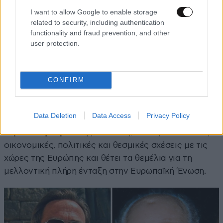
I want to allow Google to enable storage
related to security, including authentication
functionality and fraud prevention, and other
user protection.
CONFIRM
1961:
Υπογράφεται η συμφωνία σύνδεσης της
Ελλάδας με την ΕΟΚ, ανοίγοντας τον δρόμο για την
ένταξη της χώρας στην ευρωπαϊκή οικογένεια. Η
Data Deletion
Data Access
Privacy Policy
συμφωνία αυτή αποτελεί
καθοριστικό βήμα για την
ευρωπαϊκή πορεία
της Ελλάδας, καθώς ενισχύει τις
οικονομικές, πολιτικές και θεσμικές σχέσεις με τις
χώρες της Ευρώπης και θέτει τα θεμέλια για τη
μελλοντική πλήρη ένταξη στην Ευρωπαϊκή Ένωση.