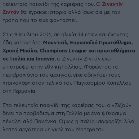
τελευταίο παιχνίδι της καριέρας του. Ο
Ζινεντίν
Ζιντάν
θα έγραφε ιστορία αλλά ίσως όχι με τον
τρόπο που το είχε φανταστεί.
Στις 9 Ιουλίου 2006, σε ηλικία 34 ετών και έχοντας
ήδη κατακτήσει
Μουντιάλ, Ευρωπαϊκό Πρωτάθλημα,
Χρυσή Μπάλα, Champions League και πρωταθλήματα
σε Ιταλία και Ισπανία
, ο Ζινεντίν Ζιντάν έχει
επιστρέψει στην εθνική Γαλλίας. Φορώντας το
περιβραχιόνιο του αρχηγού, είχε οδηγήσει τους
«τρικολόρ» στον τελικό του Παγκοσμίου Κυπέλλου
στη Γερμανία.
Στο τελευταίο παιχνίδι της καριέρας του, ο «Ζιζού»
δίνει το προβάδισμα στη Γαλλία με ένα ψύχραιμο
πέναλτι αλά Πανένκα. Όμως η Ιταλία ισοφαρίζει λίγα
λεπτά αργότερα με γκολ του Ματεράτσι.