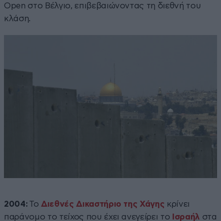
Open στο Βέλγιο, επιβεβαιώνοντας τη διεθνή του
κλάση.
2004:
Το
Διεθνές Δικαστήριο της Χάγης
κρίνει
παράνομο το τείχος που έχει ανεγείρει το
Ισραήλ
στα