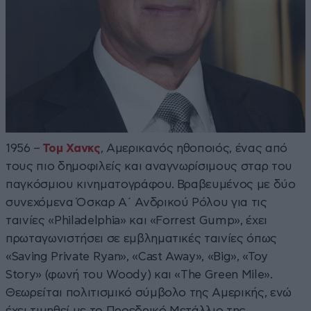
1956 –
Τομ Χανκς
, Αμερικανός ηθοποιός, ένας από
τους πιο δημοφιλείς και αναγνωρίσιμους σταρ του
παγκόσμιου κινηματογράφου. Βραβευμένος με δύο
συνεχόμενα Όσκαρ Α΄ Ανδρικού Ρόλου για τις
ταινίες «Philadelphia» και «Forrest Gump», έχει
πρωταγωνιστήσει σε εμβληματικές ταινίες όπως
«Saving Private Ryan», «Cast Away», «Big», «Toy
Story» (φωνή του Woody) και «The Green Mile».
Θεωρείται πολιτισμικό σύμβολο της Αμερικής, ενώ
έχει τιμηθεί με το Προεδρικό Μετάλλιο της