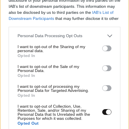
disclosure of your personal information by third parties on the
IAB’s list of downstream participants. This information may
παλιρροϊκά κύματα (τσουνάμι) που έχουν
also be disclosed by us to third parties on the
IAB’s List of
καταγραφεί στη Μεσόγειο, με ύψος έως 25 μέτρα
Downstream Participants
that may further disclose it to other
στις ακτές της Αμοργού, το οποίο φτάνει μέχρι την
third parties.
Κρήτη και την Πελοπόννησο, προκαλώντας επιπλέον
Please note that this website/app uses one or more Google
Personal Data Processing Opt Outs
ζημιές και φόβο στους κατοίκους. Η τραγωδία αυτή
services and may gather and store information including but
σημαδεύει τη νεότερη ιστορία των Κυκλάδων και
not limited to your visit or usage behaviour. You may click to
I want to opt-out of the Sharing of my
personal data.
οδηγεί σε μαζική εσωτερική μετανάστευση από τη
grant or deny consent to Google and its third-party tags to
Opted In
use your data for below specified purposes in below Google
Σαντορίνη προς την Αθήνα, ενώ η κρατική και
consent section.
I want to opt-out of the Sale of my
διεθνής βοήθεια κινητοποιούνται για την
Personal Data.
ανακούφιση των πληγέντων.
Opted In
I want to opt-out of processing my
1959
: Αρχίζει στο στρατοδικείο Αθηνών η δίκη του
Personal Data for Targeted Advertising.
Μανώλη Γλέζου
για «αδικήματα κατά της ασφαλείας
Opted In
του κράτους». Θα καταδικαστεί σε πέντε χρόνια
I want to opt-out of Collection, Use,
φυλάκισης.
Retention, Sale, and/or Sharing of my
Personal Data that Is Unrelated with the
Purposes for which it was collected.
Opted Out