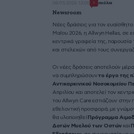
08·05·2026 13:05
σχόλια
1
Newsroom
Νέες δράσεις για τον ευαίσθητο
Μαΐου 2026, η Allwyn Hellas, σε
κεντρικά γραφεία της, παρουσία 
και στελεχών από τους συνεργα
Οι νέες δράσεις αποτελούν μέρο
να συμπληρώσουν
το έργο της π
Αντικαρκινικού Νοσοκομείου Π
Απριλίου και αποτελεί τον κεντρ
του Allwyn Care εστιάζουν στην 
εθελοντική προσφορά, με γνώμον
θα υλοποιηθεί
Πρόγραμμα Αιμοδ
Δοτών Μυελού των Οστών
και
Π