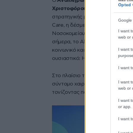
Ο
Αναπληρωτής Διευθύνων Σύμ
Opted 
Χριστοφόρου
, σημείωσε: «Εδώ κ
στρατηγικής μας για την Εταιρικ
Google 
Care, η δέσμευση αυτή γίνεται ακ
I want t
Νοσοκομείου «Μεταξά» και τις 
web or d
σήμερα, το Allwyn Care καθίστατα
I want t
κοινωνικό και εθνικό χαρακτήρα.
purpose
ουσιαστικό: Η φροντίδα μπορεί ν
I want 
Στο πλαίσιο της εκδήλωσης, ο Υ
I want t
σύντομο χαιρετισμό, αναγνωρίζο
web or d
τονίζοντας παράλληλα τη σημασ
I want t
or app.
I want t
I want t