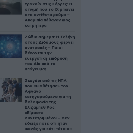
τροχαίο στις Σέρρες: Η
στιγμή που το ΙΧ μπαίνει
στο αντίθετο ρεύμα –
Ακαριαία πέθαναν γιος
και μητέρα
Ζώδια σήμερα: Η Σελήνη
στους Διδύμους φέρνει
ανατροπές – Ποιοι
δέχονται την
ευεργετική επίδραση
του Δία από το
απόγευμα;
Ζευγάρι από τις ΗΠΑ
που «υιοθέτησε» τον
Αφγανό
κατηγορούμενο για τη
δολοφονία της
Ελίζαμπεθ Ρος:
«Είμαστε
συντετριμμένοι – Δεν
έδειξε ποτέ ότι ήταν
ικανός για κάτι τέτοιο»