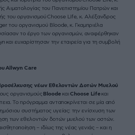
ής Αιματολογίας του Πανεπιστημίου Πατρών και
ής του οργανισμού Choose Life, κ. Αλέξανδρος
ger του οργανισμού Bloode, κ. Γκαμπριέλα
ουσίασαν το έργο των οργανισμών, αναφέρθηκαν
yn και ευχαρίστησαν την εταιρεία για τη συμβολή
ου
Allwyn Care
 Προσέλκυσης νέων Εθελοντών Δοτών Μυελού
 τους οργανισμούς
Bloode
και
Choose Life
και
άτεια. Το πρόγραμμα ανταποκρίνεται σε μία από
δημόσιου συστήματος υγείας: την ενίσχυση των
ξηση των εθελοντών δοτών μυελού των οστών.
ισθητοποίηση – ιδίως της νέας γενιάς – και η