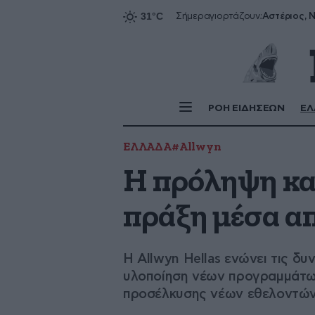
Αστέριος, Ν
Σήμερα
γιορτάζουν:
ΡΟΗ ΕΙΔΗΣΕΩΝ
ΕΛ
ΕΛΛΑΔΑ
#Allwyn
Η πρόληψη κα
πράξη μέσα απ
H Allwyn Hellas ενώνει τις δυ
υλοποίηση νέων προγραμμάτων
προσέλκυσης νέων εθελοντώ