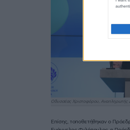
authenti
Οδυσσέας Χριστοφόρου, Αναπληρωτής Δ
Επίσης, τοποθετήθηκαν ο Πρόεδρο
Ευάγγελος Φιλόπουλος, η Πρόεδρο