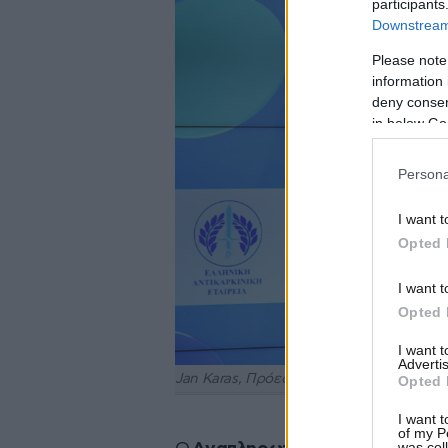
participants
Downstream 
Please note
information 
deny consent
in below Go
Persona
I want t
Opted 
I want t
Opted 
I want 
Advertis
Jan Karas, Πρόεδρος και Διευθύνων Σύμβ
Opted 
I want t
of my P
was col