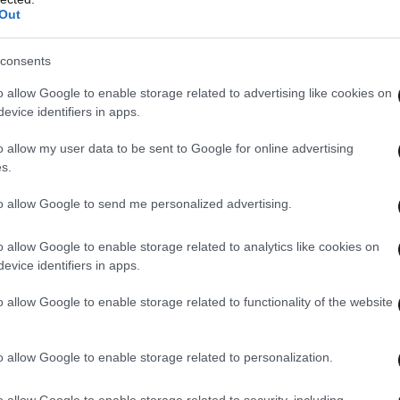
βουλος της
Allwyn Hellas
, κ. Οδυσσέας
Out
αι χρόνια, η Υγεία είναι στην καρδιά της
ή Υπευθυνότητα. Με την πρωτοβουλία Allwyn
consents
όμα πιο δυνατή. Η ανακαίνιση του Αντικαρκινικού
o allow Google to enable storage related to advertising like cookies on
συμπληρωματικές δράσεις που ανακοινώσαμε
evice identifiers in apps.
ι μια ολιστική παρέμβαση για την Υγεία, με σαφή
o allow my user data to be sent to Google for online advertising
 Το μήνυμα της πρωτοβουλίας μας είναι απλό και
s.
α γίνει πράξη — παντού και για όλους».
to allow Google to send me personalized advertising.
πουργός Υγείας, κ. Άδωνις Γεωργιάδης απηύθυνε
o allow Google to enable storage related to analytics like cookies on
ντας την πρωτοβουλία της εταιρείας και
evice identifiers in apps.
ία των δράσεων για την κοινωνία.
o allow Google to enable storage related to functionality of the website
o allow Google to enable storage related to personalization.
o allow Google to enable storage related to security, including