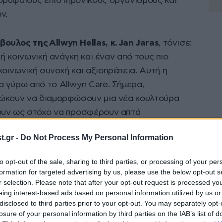
κορυφαίους επιστημονικούς οργανισμούς και
ν.
μβουλος της
Allwyn Hellas
, κ.
Jan Jaras
, τόνισε:
κή κοινωνική ανάγκη και έναν από τους πιο
οινωνική συνοχή και αξιοπρέπεια. Αυτή η
 γύρω από το Allwyn Care. Σήμερα,
ιώκουν να διαμορφώσουν μια νέα κουλτούρα
ουν ως στόχο να προσφέρουν απτά
 διαθεσιμότητα και η πρόσβαση μπορούν να
.gr -
Do Not Process My Personal Information
ινωνικός μας ρόλος επικεντρώνεται στην
ν διαρκή αντίκτυπο – και αυτό ακριβώς είναι η
to opt-out of the sale, sharing to third parties, or processing of your per
formation for targeted advertising by us, please use the below opt-out s
r selection. Please note that after your opt-out request is processed y
eing interest-based ads based on personal information utilized by us or
disclosed to third parties prior to your opt-out. You may separately opt-
losure of your personal information by third parties on the IAB’s list of