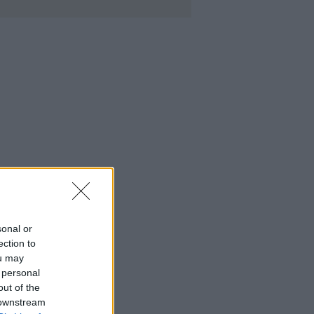
sonal or
ection to
ou may
 personal
out of the
 downstream