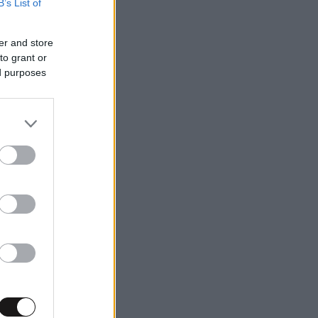
B’s List of
er and store
to grant or
ed purposes