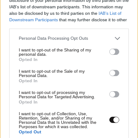
disclosure of your personal information by third parties on the
Η σιωπηλή κατάρρευση των γυναικών – Τι
IAB’s list of downstream participants. This information may
αποκαλύπτει η Dr. Καλαϊτζή
also be disclosed by us to third parties on the
IAB’s List of
Downstream Participants
that may further disclose it to other
third parties.
Please note that this website/app uses one or more Google
Personal Data Processing Opt Outs
services and may gather and store information including but
not limited to your visit or usage behaviour. You may click to
I want to opt-out of the Sharing of my
personal data.
grant or deny consent to Google and its third-party tags to
Opted In
use your data for below specified purposes in below Google
consent section.
I want to opt-out of the Sale of my
Personal Data.
Opted In
I want to opt-out of processing my
Personal Data for Targeted Advertising.
Opted In
Η γυμναστική του Spider-Man: Δεν χρειάζεστε
I want to opt-out of Collection, Use,
Retention, Sale, and/or Sharing of my
υπερδυνάμεις… Μόνο 20 λεπτά και 3 ασκήσεις
Personal Data that Is Unrelated with the
Purposes for which it was collected.
που δυναμώνουν όλο το σώμα
Opted Out