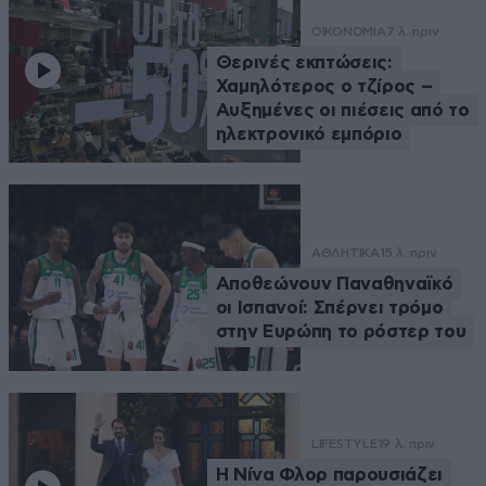
ΟΙΚΟΝΟΜΙΑ
7 λ. πριν
Θερινές εκπτώσεις:
Χαμηλότερος ο τζίρος –
Αυξημένες οι πιέσεις από το
ηλεκτρονικό εμπόριο
ΑΘΛΗΤΙΚΑ
15 λ. πριν
Αποθεώνουν Παναθηναϊκό
οι Ισπανοί: Σπέρνει τρόμο
στην Ευρώπη το ρόστερ του
LIFESTYLE
19 λ. πριν
Η Νίνα Φλορ παρουσιάζει