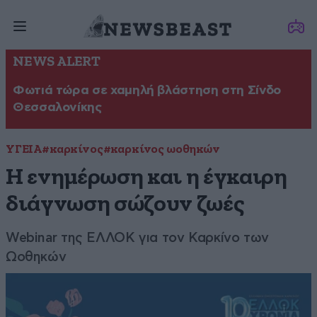
NEWS ALERT
Φωτιά τώρα σε χαμηλή βλάστηση στη Σίνδο
Θεσσαλονίκης
ΥΓΕΙΑ
#καρκίνος
#καρκίνος ωοθηκών
Η ενημέρωση και η έγκαιρη
διάγνωση σώζουν ζωές
Webinar της ΕΛΛΟΚ για τον Καρκίνο των
Ωοθηκών