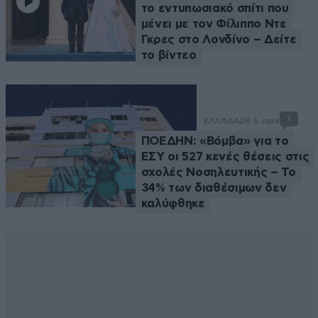
το εντυπωσιακό σπίτι που
μένει με τον Φίλιππο Ντε
Γκρες στο Λονδίνο – Δείτε
το βίντεο
1
ΕΛΛΑΔΑ
28 λ. πριν
ΠΟΕΔΗΝ: «Βόμβα» για το
ΕΣΥ οι 527 κενές θέσεις στις
σχολές Νοσηλευτικής – Το
34% των διαθέσιμων δεν
καλύφθηκε