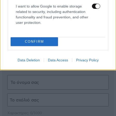
I want to allow Google to enable storage
ΣΧΌΛΙΑ ΑΝΑΓΝΩΣΤΏΝ
0
related to security, including authentication
functionality and fraud prevention, and other
user protection.
CONFIRM
ΠΡΟΣΘΕΣΤΕ ΤΟ ΣΧΟΛΙΟ ΣΑΣ
Data Deletion
Data Access
Privacy Policy
Xαρακτήρες: 0/1000