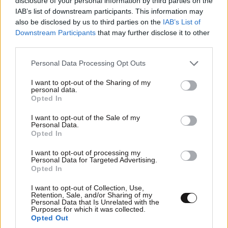
disclosure of your personal information by third parties on the
Ερημώνει η Αθήνα: Σε ρυθμούς
IAB’s list of downstream participants. This information may
Δεκαπενταύγουστου η πρωτεύουσα – Εικόνες
also be disclosed by us to third parties on the
IAB’s List of
από Ομόνοια, Σύνταγμα, Κολωνάκι και Εξάρχεια
Downstream Participants
that may further disclose it to other
third parties.
Please note that this website/app uses one or more Google
Personal Data Processing Opt Outs
services and may gather and store information including but
not limited to your visit or usage behaviour. You may click to
I want to opt-out of the Sharing of my
personal data.
grant or deny consent to Google and its third-party tags to
Opted In
use your data for below specified purposes in below Google
consent section.
I want to opt-out of the Sale of my
Personal Data.
Opted In
I want to opt-out of processing my
Personal Data for Targeted Advertising.
Opted In
I want to opt-out of Collection, Use,
Retention, Sale, and/or Sharing of my
Παρέμβαση της Αρχής Πολιτικής Αεροπορίας
Personal Data that Is Unrelated with the
Purposes for which it was collected.
για το ελικόπτερο που «πάρκαρε» στο
Opted Out
Σαρακήνικο της Μήλου – Τι προβλέπει ο νόμος