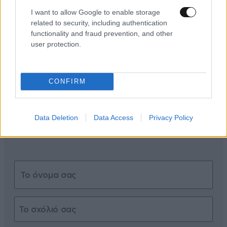
I want to allow Google to enable storage
related to security, including authentication
ΣΧΌΛΙΑ ΑΝΑΓΝΩΣΤΏΝ
functionality and fraud prevention, and other
3
user protection.
CONFIRM
ΠΡΟΣΘΕΣΤΕ ΤΟ ΣΧΟΛΙΟ ΣΑΣ
Data Deletion
Data Access
Privacy Policy