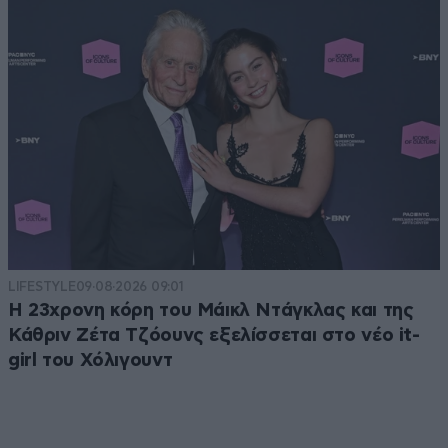
LIFESTYLE
09·08·2026 09:01
Η 23χρονη κόρη τoυ Μάικλ Ντάγκλας και της
Κάθριν Ζέτα Τζόουνς εξελίσσεται στο νέο it-
girl του Χόλιγουντ