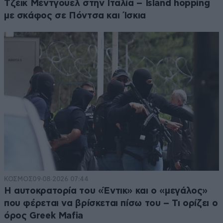
Τζέικ Μέντγουελ στην Ιταλία – Island hopping
με σκάφος σε Πόντσα και Ίσκια
ΚΟΣΜΟΣ
09·08·2026 07:44
Η αυτοκρατορία του «Έντικ» και ο «μεγάλος»
που φέρεται να βρίσκεται πίσω του – Τι ορίζει ο
όρος Greek Mafia