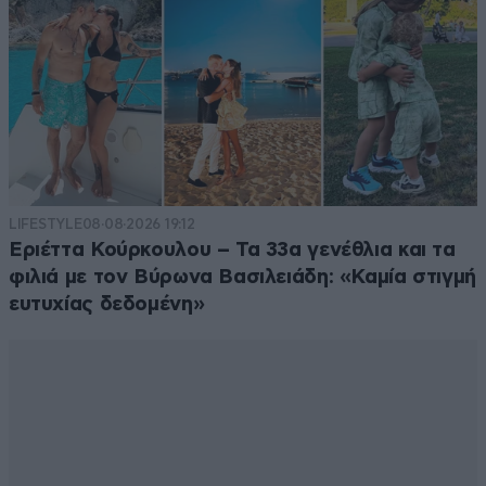
LIFESTYLE
08·08·2026 19:12
Εριέττα Κούρκουλου – Τα 33α γενέθλια και τα
φιλιά με τον Βύρωνα Βασιλειάδη: «Καμία στιγμή
ευτυχίας δεδομένη»