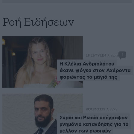
Ροή Ειδήσεων
1
LIFESTYLE
4 λ. πριν
Η Κλέλια Ανδριολάτου
έκανε γιόγκα στον Αχέροντα
φορώντας το μαγιό της
ΚΟΣΜΟΣ
15 λ. πριν
Συρία και Ρωσία υπέγραψαν
μνημόνιο κατανόησης για το
μέλλον των ρωσικών