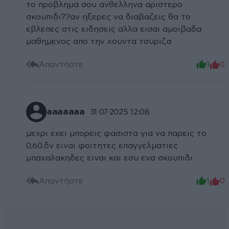
το προβλημα σου ανθελληνα αριστερο
σκουπιδι??αν ηξερες να διαβαζεις θα το
εβλεπες στις ειδησεις αλλα εισαι αμοιβαδα
μαθημενος απο την χουντα τσυριζα
Απαντήστε
1
0
aaaaaaa
31·07·2025 12:08
μεχρι εκει μπορεις φασιστα για να παρεις το
0,60.δν ειναι φοιτητες επαγγελματιες
μπαχαλακηδες ειναι και εσυ ενα σκουπιδι
Απαντήστε
1
0