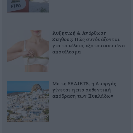
Αυξητική & Ανόρθωση
Στήθους: Πώς συνδυάζονται
για το τέλειο, εξατομικευμένο
αποτέλεσμα
Με τη SEAJETS, η Αμοργός
γίνεται η πιο αυθεντική
απόδραση των Κυκλάδων