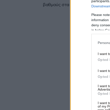
participants
βαθμούς στα νησιά.
Downstream 
Please note
information 
deny consent
in below Go
Persona
I want t
Opted 
I want t
Opted 
I want 
Advertis
Opted 
I want t
of my P
was col