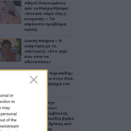
Αθηνά Οικονομάκου
από τα Μπόρα Μπόρα:
«Έσκασε τώρα όλη η
κούραση» – Το
απρόοπτο πρόβλημα
υγείας
Δανάη Μπάρκα – Η
ανάρτηση με το
σάντουιτς: «Στο χέρι
σου είναι να
αδυνατίσεις»
Βλαδίμηρος Κυριακίδης:
«Δεν πιστεύω στον Θεό,
είναι δημιούργημα του
ανθρώπου»
sonal or
ection to
«Βλέπουμε την
ou may
μπουγάδα σου»:
 personal
Δημοτική σύμβουλος
στη Νέα Ζηλανδία βγήκε
out of the
live σε συνεδρίαση από
 downstream
το μπάνιο της