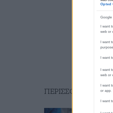
Opted 
Google 
I want t
web or d
I want t
purpose
I want 
I want t
web or d
I want t
ΠΕΡΙΣΣΟΤΕΡΑ ΑΠΟ
or app.
I want t
I want t