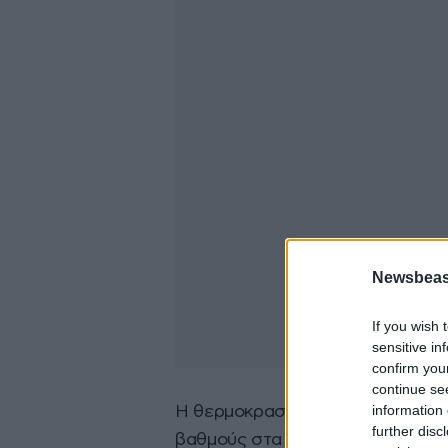
Newsbeast
If you wish 
sensitive in
confirm you
continue se
information 
Η θερμοκρασία θα παραμείνει στα
further disc
βαθμούς στα ηπειρωτικά, τοπικά 