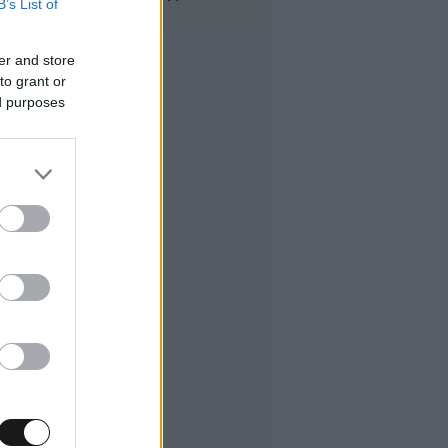
B’s List of
er and store
to grant or
ed purposes