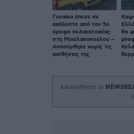
Γυναίκα έπεσε σε
Καιρ
ακάλυπτο από τον 5ο
Ελλά
όροφο πολυκατοικίας
θα φ
στη Μιχαλακοπούλου –
μποφ
Ανασύρθηκε χωρίς τις
Κελσ
αισθήσεις της
θερμ
Ακολουθήστε το
NEWSBE
ό