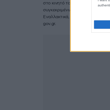
στο κινητό τους, με την οποία εν
authenti
συγκεκριμένων στοιχείων: άδεια 
Εναλλακτικά, λαμβάνουν σύνδεσμ
gov.gr.