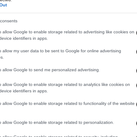
Out
consents
o allow Google to enable storage related to advertising like cookies on
evice identifiers in apps.
o allow my user data to be sent to Google for online advertising
s.
to allow Google to send me personalized advertising.
ν ασφαλιστικό διαμεσολαβητή της επιλογής
υ ασφάλισης οχήματος.
o allow Google to enable storage related to analytics like cookies on
evice identifiers in apps.
βητής καταγράψει την πρόθεση του πολίτη να
o allow Google to enable storage related to functionality of the website
πηρεσία, ζητά βασικά στοιχεία: ΑΦΜ,
φορίας του οχήματος.
o allow Google to enable storage related to personalization.
οποίηση (push notification) στο Gov.gr Wallet
o allow Google to enable storage related to security, including