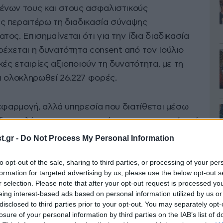
ένων τους και στους ασφαλιστικούς
ς περαιτέρω τη διαδικασία σύναψης
ος. Επισημαίνεται ότι για την ίδια διαδικασία
έχεται η δυνατότητα consent από τον Ιούλιο
κές εταιρίες αξιοποιούν τη δυνατότητα, με τη
ι ολοκληρωθεί 26.227 φορές.
εφαρμογή, αλλά υπηρεσία που διατίθεται μέσω
, διευκολύνοντας και επιταχύνοντας μια σειρά από
τους πολίτες από τη συγκέντρωση και την
.gr -
Do Not Process My Personal Information
 εγγράφων. Tα στοιχεία που απαιτούνται,
to opt-out of the sale, sharing to third parties, or processing of your per
τητας από τα συστήματα του Δημοσίου.
formation for targeted advertising by us, please use the below opt-out s
r selection. Please note that after your opt-out request is processed y
χή των απαραίτητων δεδομένων τους στους
eing interest-based ads based on personal information utilized by us or
disclosed to third parties prior to your opt-out. You may separately opt-
 ώστε να συνάψουν ασφαλιστήρια συμβόλαια
losure of your personal information by third parties on the IAB’s list of
ς βήματα: