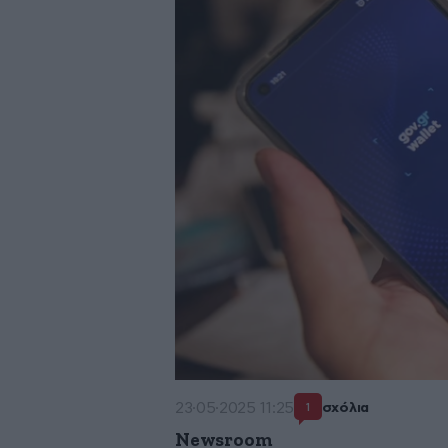
23·05·2025 11:25
σχόλια
1
Newsroom