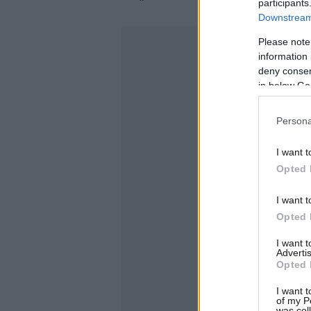
participants
Downstream 
Please note
information 
deny consent
in below Go
Persona
I want t
Opted 
I want t
Opted 
I want 
Advertis
Opted 
I want t
of my P
was col