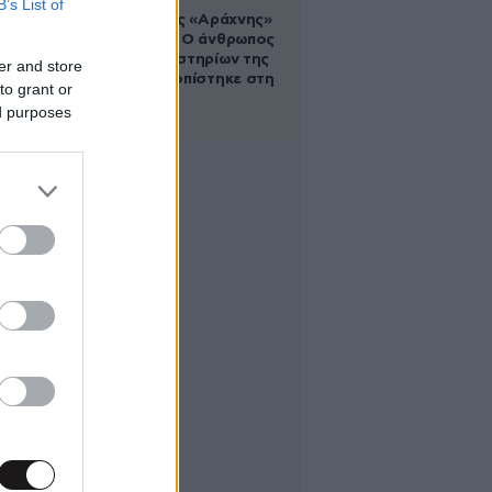
B’s List of
Στα ίχνη της «Αράχνης»
του Άσαντ: Ο άνθρωπος
των βασανιστηρίων της
er and store
Συρίας εντοπίστηκε στη
to grant or
Ρωσία
ed purposes