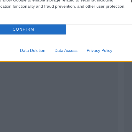
ημερώνονται ότι ζητείται η διάθεση
cation functionality and fraud prevention, and other user protection.
οχήματος, άδεια οδήγησης και στοιχεία κατόχου.
ο, ώστε να εισέλθουν στην υπηρεσία στο
CONFIRM
Data Deletion
Data Access
Privacy Policy