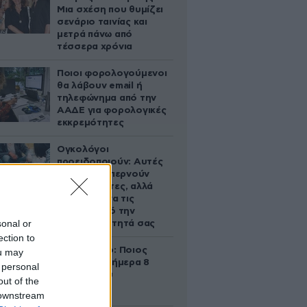
Μια σχέση που θυμίζει
σενάριο ταινίας και
μετρά πάνω από
τέσσερα χρόνια
Ποιοι φορολογούμενοι
θα λάβουν email ή
τηλεφώνημα από την
ΑΑΔΕ για φορολογικές
εκκρεμότητες
Ογκολόγοι
προειδοποιούν: Αυτές
οι τροφές, περνούν
απαρατήρητες, αλλά
καλό είναι να τις
βγάλετε από την
sonal or
καθημερινότητά σας
ection to
Εορτολόγιο: Ποιος
ou may
γιορτάζει σήμερα 8
 personal
Αυγούστου
out of the
 downstream