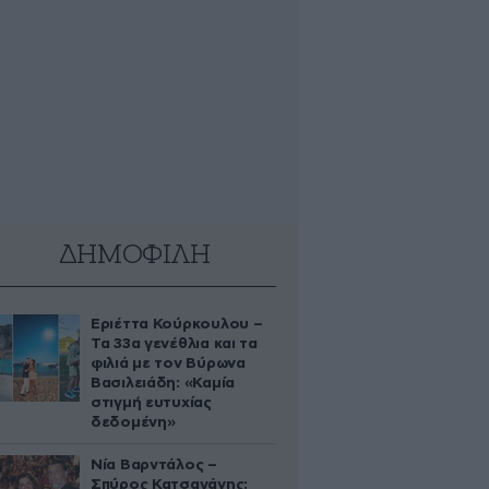
ΔΗΜΟΦΙΛΗ
Εριέττα Κούρκουλου –
Τα 33α γενέθλια και τα
φιλιά με τον Βύρωνα
Βασιλειάδη: «Καμία
στιγμή ευτυχίας
δεδομένη»
Νία Βαρντάλος –
Σπύρος Κατσαγάνης: