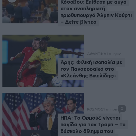
Κόσοβου: Επίθεση με αυγά
στον αναπληρωτή
πρωθυπουργό Άλμπιν Κούρτι
– Δείτε βίντεο
ΑΘΛΗΤΙΚΑ
1 ω. πριν
Άρης: Φιλική ισοπαλία με
τον Πανσερραϊκό στο
«Κλεάνθης Βικελίδης»
2
ΚΟΣΜΟΣ
1 ω. πριν
ΗΠΑ: Το Ορμούζ γίνεται
παγίδα για τον Τραμπ – Το
δύσκολο δίλημμα του