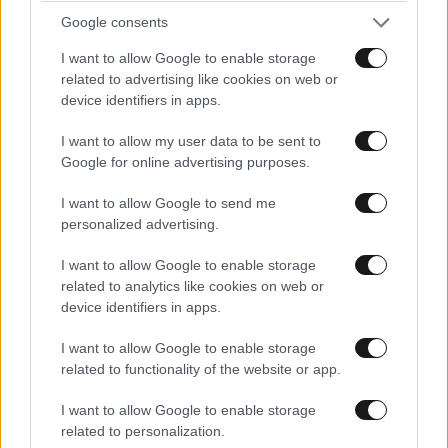
Google consents
LIFESTYLE
08·08·2026 19:12
Εριέττα Κούρκουλου – Τα 33α γενέθλια και τα
Σιγά σιγα
23·04·2025 09:43
I want to allow Google to enable storage
φιλιά με τον Βύρωνα Βασιλειάδη: «Καμία στιγμή
related to advertising like cookies on web or
Θα μας τον παρουσιάσετε σαν ήρωα! Σκέφτεστε και
ευτυχίας δεδομένη»
device identifiers in apps.
για ανδριάντα;; Έλεος πια με το ότι εξαπατήθηκε το
I want to allow my user data to be sent to
**πιτσιρίκι **!
Google for online advertising purposes.
Απαντήστε
1
1
I want to allow Google to send me
personalized advertising.
I want to allow Google to enable storage
ailouros
23·04·2025 08:41
related to analytics like cookies on web or
device identifiers in apps.
ΚΑΘΕ ΧΡΟΝΟ ΕΧΟΥΜΕ ΑΚΡΩΤΗΡΙΑΣΜΟΥΣ ΑΠΟ
I want to allow Google to enable storage
ΤΕΤΟΙΑ ΦΑΙΝΟΜΕΝΑ ΚΑΙ ΜΥΑΛΟ ΔΕΝ ΒΑΖΟΥΝ ΝΑ
related to functionality of the website or app.
ΜΟΥ ΠΕΙΣ ΚΑΙ ΜΕ ΤΑ ΤΡΟΧΑΙΑ ΑΤΥΧΗΜΑΤΑ ΣΤΟΝ
ΔΡΟΜΟ ΚΑΘΕ ΜΕΡΑ ΠΟΛΕΜΟ ΕΧΟΥΜΕ ΚΑΙ ΜΥΑΛΟ
I want to allow Google to enable storage
ΚΟΥΚΟΥΤΣΙ ΤΕΛΙΚΑ Η Μ............Α ΕΙΝΑΙ ΔΙΑΧΡΟΝΙΚΗ
related to personalization.
ΚΑΙ ΑΝΙΑΤΗ ΑΣΘΕΝΕΙΑ ΠΕΡΑΣΤΙΚΑ ΣΤΟΝ ΑΝΘΡΩΠΟ