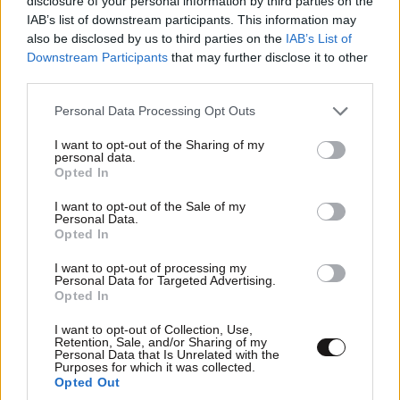
disclosure of your personal information by third parties on the
IAB’s list of downstream participants. This information may
also be disclosed by us to third parties on the
IAB’s List of
ΠΕΡΙΣΣΟΤΕΡΑ ΣΧΟΛΙΑ
Downstream Participants
that may further disclose it to other
ΓιΑ..
23·04·2025 15:55
third parties.
...ολα φταιει ο αλλος σε αυτον τον τοπο...
Please note that this website/app uses one or more Google
Personal Data Processing Opt Outs
TRENDING
services and may gather and store information including but
Απαντήστε
0
1
not limited to your visit or usage behaviour. You may click to
I want to opt-out of the Sharing of my
personal data.
grant or deny consent to Google and its third-party tags to
Opted In
use your data for below specified purposes in below Google
consent section.
I want to opt-out of the Sale of my
Personal Data.
Mar ka
23·04·2025 11:53
Opted In
ακόμα και να εξαπατήθηκε όπως λέει ο δικηγόρος
I want to opt-out of processing my
Personal Data for Targeted Advertising.
υπεράσπισης, σε κλειστό χώρο δεν ανάβεις τίποτα!
Opted In
Συνεπώς, ότι και να του έχει πει ο άλλος, εκείνος είναι
υπαίτιος που το άναψε σε εσωτερικό χώρο!
I want to opt-out of Collection, Use,
Retention, Sale, and/or Sharing of my
Personal Data that Is Unrelated with the
Purposes for which it was collected.
Απαντήστε
0
0
Opted Out