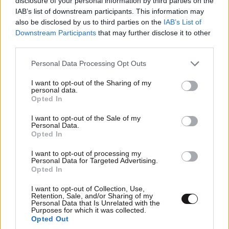
disclosure of your personal information by third parties on the
σχέση εμπιστοσύνης με τους ανθρώπους του. Φέτος,
IAB’s list of downstream participants. This information may
also be disclosed by us to third parties on the
IAB’s List of
αυτό γίνεται ακόμη πιο ξεκάθαρο – οι εργαζόμενοι
Downstream Participants
that may further disclose it to other
στην Ελλάδα αναζητούν εταιρείες που συνδυάζουν
third parties.
ουσιαστική εμπειρία εργασίας, δίκαιες αποδοχές και
Please note that this website/app uses one or more Google
Personal Data Processing Opt Outs
πραγματικές ευκαιρίες εξέλιξης. Εκεί ακριβώς θα
services and may gather and store information including but
κριθεί το μέλλον της αγοράς εργασίας αλλά και θα
not limited to your visit or usage behaviour. You may click to
I want to opt-out of the Sharing of my
personal data.
αναδειχθεί μια μεγάλη ευκαιρία για όλες τις εταιρείες
grant or deny consent to Google and its third-party tags to
Opted In
που θέλουν πραγματικά να ξεχωρίσουν.».
use your data for below specified purposes in below Google
consent section.
I want to opt-out of the Sale of my
Personal Data.
Opted In
I want to opt-out of processing my
Personal Data for Targeted Advertising.
Opted In
I want to opt-out of Collection, Use,
Ακολουθήστε το
NEWSBEAST
στο
Google News
Retention, Sale, and/or Sharing of my
Personal Data that Is Unrelated with the
και μάθετε πρώτοι όλες τις ειδήσεις
Purposes for which it was collected.
Opted Out