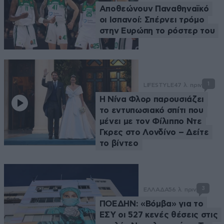
Αποθεώνουν Παναθηναϊκό
οι Ισπανοί: Σπέρνει τρόμο
στην Ευρώπη το ρόστερ του
1
LIFESTYLE
47 λ. πριν
Η Νίνα Φλορ παρουσιάζει
το εντυπωσιακό σπίτι που
μένει με τον Φίλιππο Ντε
Γκρες στο Λονδίνο – Δείτε
το βίντεο
3
ΕΛΛΑΔΑ
56 λ. πριν
ΠΟΕΔΗΝ: «Βόμβα» για το
ΕΣΥ οι 527 κενές θέσεις στις