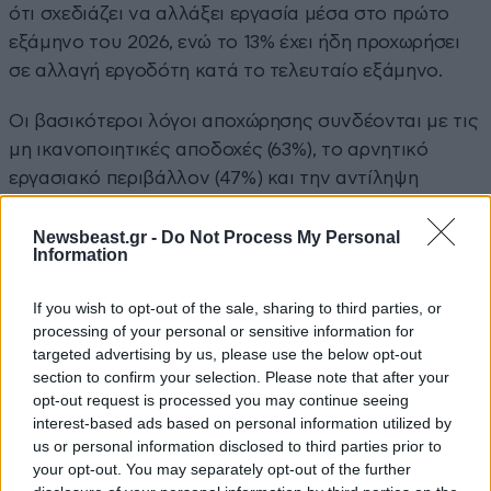
ότι σχεδιάζει να αλλάξει εργασία μέσα στο πρώτο
εξάμηνο του 2026, ενώ το 13% έχει ήδη προχωρήσει
σε αλλαγή εργοδότη κατά το τελευταίο εξάμηνο.
Οι βασικότεροι λόγοι αποχώρησης συνδέονται με τις
μη ικανοποιητικές αποδοχές (63%), το αρνητικό
εργασιακό περιβάλλον (47%) και την αντίληψη
άνισης ανταμοιβής (43%). Η περιορισμένη
επαγγελματική εξέλιξη και η δυσκολία επίτευξης
Newsbeast.gr -
Do Not Process My Personal
Information
ισορροπίας μεταξύ επαγγελματικής και προσωπικής
ζωής, καθώς και η έλλειψη ενδιαφέροντος για το
If you wish to opt-out of the sale, sharing to third parties, or
αντικείμενο εργασίας επηρεάζουν, επίσης, σημαντικά
processing of your personal or sensitive information for
την απόφαση αποχώρησης.
targeted advertising by us, please use the below opt-out
section to confirm your selection. Please note that after your
Ο
Θανάσης Παλταδάκης, Διευθύνων Σύμβουλος της
opt-out request is processed you may continue seeing
interest-based ads based on personal information utilized by
Randstad
Ελλάδος
, δήλωσε, «Τα ευρήματα της
us or personal information disclosed to third parties prior to
έρευνας
Employer
Brand
της
Randstad
δείχνουν ότι η
your opt-out. You may separately opt-out of the further
ελκυστικότητα ενός εργοδότη αποτελεί μια ζωντανή