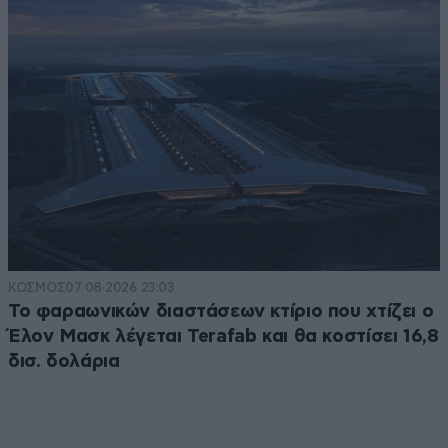
ΚΟΣΜΟΣ
07·08·2026 23:03
Το φαραωνικών διαστάσεων κτίριο που χτίζει ο
Έλον Μασκ λέγεται Terafab και θα κοστίσει 16,8
δισ. δολάρια