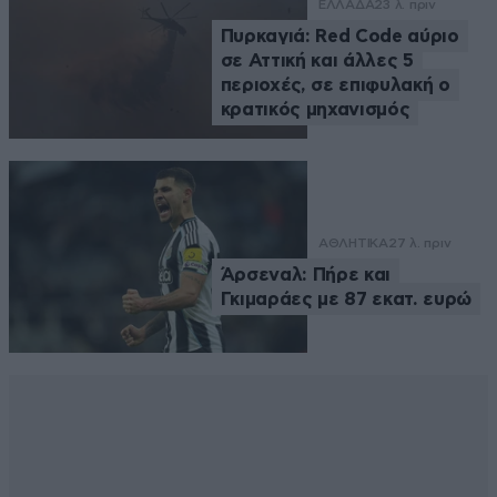
ΕΛΛΑΔΑ
23 λ. πριν
Πυρκαγιά: Red Code αύριο
σε Αττική και άλλες 5
περιοχές, σε επιφυλακή ο
κρατικός μηχανισμός
ΑΘΛΗΤΙΚΑ
27 λ. πριν
Άρσεναλ: Πήρε και
Γκιμαράες με 87 εκατ. ευρώ