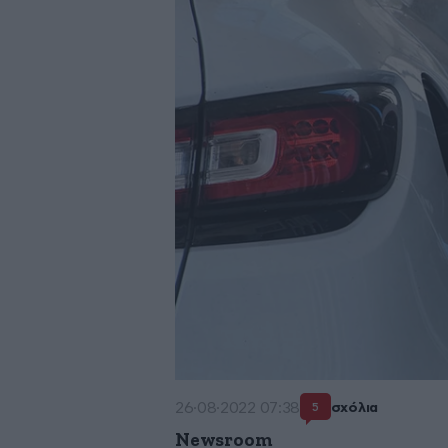
26·08·2022 07:38
σχόλια
5
Newsroom