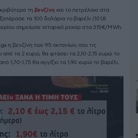
ακριβότερα τη
βενζίνη
και το πετρέλαιο στα
ξεπέρασε τα 100 δολάρια το βαρέλι (101,8
ύ αερίου σημείωσε ιστορικό ρεκόρ στα 315€/MWh.
a η βενζίνη των 95 οκτανίων, που τις
 από τα 2 ευρώ, θα φτάσει τα 2,10-2,15 ευρώ το
πό 1,70-1,75 θα αγγίξει τα 1,90 ευρώ το βαρέλι.