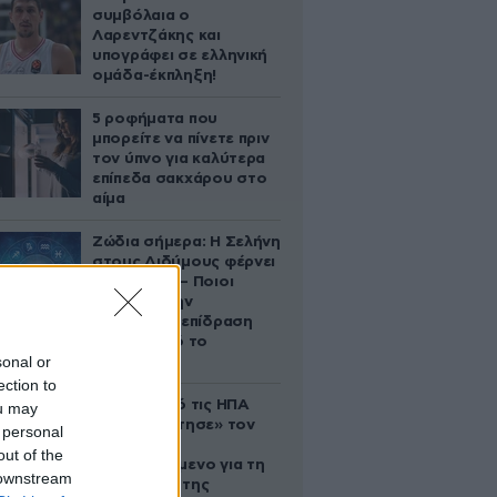
συμβόλαια ο
Λαρεντζάκης και
υπογράφει σε ελληνική
ομάδα-έκπληξη!
5 ροφήματα που
μπορείτε να πίνετε πριν
τον ύπνο για καλύτερα
επίπεδα σακχάρου στο
αίμα
Ζώδια σήμερα: Η Σελήνη
στους Διδύμους φέρνει
ανατροπές – Ποιοι
δέχονται την
ευεργετική επίδραση
του Δία από το
sonal or
απόγευμα;
ection to
Ζευγάρι από τις ΗΠΑ
ou may
που «υιοθέτησε» τον
 personal
Αφγανό
out of the
κατηγορούμενο για τη
 downstream
δολοφονία της