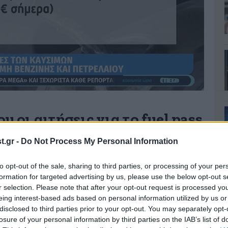
υ οι αιτήσεις για το fuel pass
.gr -
Do Not Process My Personal Information
έχουν οι αιτήσεις για το fuel pass
στο
γουστο – Σεπτέμβριο δόθηκε επιδότηση από 45
to opt-out of the sale, sharing to third parties, or processing of your per
formation for targeted advertising by us, please use the below opt-out s
r selection. Please note that after your opt-out request is processed y
eing interest-based ads based on personal information utilized by us or
disclosed to third parties prior to your opt-out. You may separately opt-
losure of your personal information by third parties on the IAB’s list of