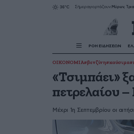
Σήμερα
γιορτάζουν:
ΡΟΗ ΕΙΔΗΣΕΩΝ
ΕΛ
ΟΙΚΟΝΟΜΙΑ
#βενζίνη
#καύσιμα
#
«Τσιμπάει» ξα
πετρελαίου –
Μέχρι 1η Σεπτεμβρίου οι αιτήσε