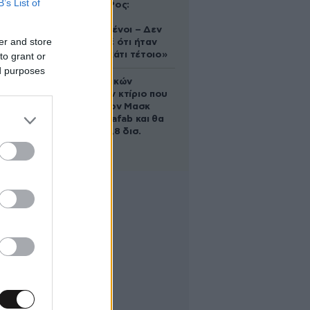
B’s List of
Ελίζαμπεθ Ρος:
«Είμαστε
συντετριμμένοι – Δεν
er and store
έδειξε ποτέ ότι ήταν
ικανός για κάτι τέτοιο»
to grant or
ed purposes
Το φαραωνικών
διαστάσεων κτίριο που
χτίζει ο Έλον Μασκ
λέγεται Terafab και θα
κοστίσει 16,8 δισ.
δολάρια