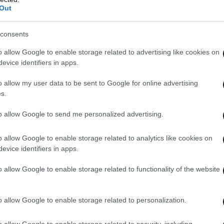
Out
consents
o allow Google to enable storage related to advertising like cookies on
evice identifiers in apps.
o allow my user data to be sent to Google for online advertising
s.
 ημέρες μετά την έγκριση της αίτησης.
to allow Google to send me personalized advertising.
ίται με 15 ευρώ και χρήση του ποσού που θα
o allow Google to enable storage related to analytics like cookies on
evice identifiers in apps.
ρολογικής δήλωσης, πριν την διαδικασία
o allow Google to enable storage related to functionality of the website
o allow Google to enable storage related to personalization.
o allow Google to enable storage related to security, including