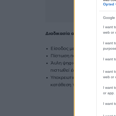
Opted 
Google 
I want t
web or d
Διαδικασία αίτησης
I want t
purpose
Είσοδος με κωδικούς Taxisnet
Πίστωση ποσού σε 3 εργάσιμες
I want 
Άυλη ψηφιακή κάρτα πριμοδοτε
πιστωθεί έως 31/10/2022.
I want t
web or d
Υποχρεωτική η υποβολή της φο
κατάθεση της αίτησης.
I want t
or app.
I want t
I want t