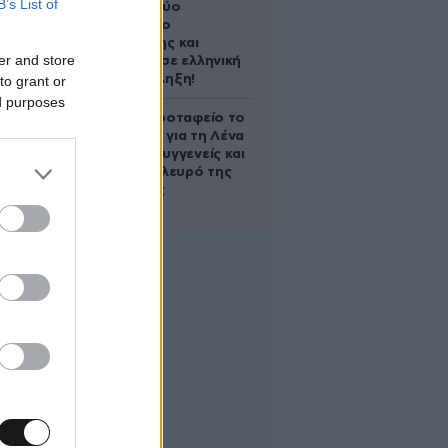
B’s List of
Ακυρώνει δύο
συμβόλαια ο
Λαρεντζάκης και
er and store
υπογράφει σε ελληνική
ομάδα-έκπληξη!
to grant or
ed purposes
Στο Α’ Νεκροταφείο το
μνημόσυνο για τη Λένα
Σαμαρά – Συγγενείς και
φίλοι στο πλευρό της
οικογένειας