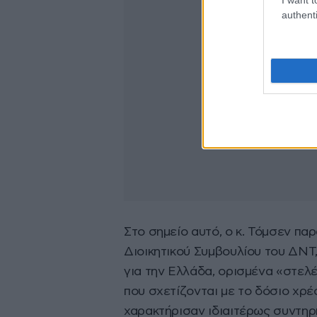
authenti
Στο σημείο αυτό, ο κ. Τόμσεν πα
Διοικητικού Συμβουλίου του ΔΝΤ
για την Ελλάδα, ορισμένα «στελ
που σχετίζονται με το δόσιο χρέ
χαρακτήρισαν ιδιαιτέρως συντηρ