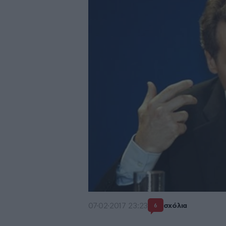
07·02·2017 23:23
σχόλια
6