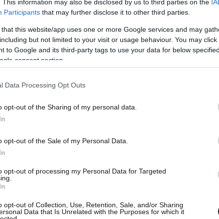
. This information may also be disclosed by us to third parties on the
IA
Participants
that may further disclose it to other third parties.
 that this website/app uses one or more Google services and may gath
including but not limited to your visit or usage behaviour. You may click 
 to Google and its third-party tags to use your data for below specifi
ogle consent section.
l Data Processing Opt Outs
o opt-out of the Sharing of my personal data.
In
o opt-out of the Sale of my Personal Data.
λάδα δεν χρειάζεται να λάβει πρόσθετα μέτρα
In
ς είναι αναγκαίο να προχωρήσει σε δύσκολες
to opt-out of processing my Personal Data for Targeted
ing.
επιτρέψουν να επιτύχει μία πιο δίκαιη κατανομή
In
γώντας ένα πιο φιλικό πλαίσιο για την
o opt-out of Collection, Use, Retention, Sale, and/or Sharing
, ακόμη και με τις μεταρρυθμίσεις αυτές
ersonal Data that Is Unrelated with the Purposes for which it
lected.