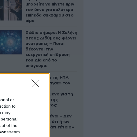
μπορείτε να πίνετε πριν
τον ύπνο για καλύτερα
επίπεδα σακχάρου στο
αίμα
Ζώδια σήμερα: Η Σελήνη
στους Διδύμους φέρνει
ανατροπές – Ποιοι
δέχονται την
ευεργετική επίδραση
του Δία από το
απόγευμα;
Ζευγάρι από τις ΗΠΑ
που «υιοθέτησε» τον
Αφγανό
κατηγορούμενο για τη
sonal or
δολοφονία της
Ελίζαμπεθ Ρος:
ection to
«Είμαστε
ou may
συντετριμμένοι – Δεν
 personal
έδειξε ποτέ ότι ήταν
out of the
ικανός για κάτι τέτοιο»
 downstream