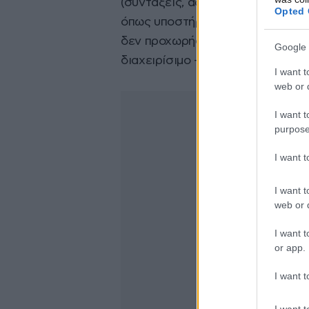
(συντάξεις, αφορολόγητο, άνοιγ
Opted 
όπως υποστήριξε, η Ελλάδα δεν θ
δεν προχωρήσει μία γενναία ρύθμ
Google 
διαχειρίσιμο – βιώσιμο (sustainabl
I want t
web or d
I want t
purpose
I want 
I want t
web or d
I want t
or app.
I want t
I want t