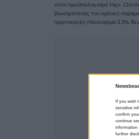
στον προϋπολογισμό της». Ωστόσ
βιωσιμότητας του χρέους παραμέ
πρωτογενές πλεόνασμα 3,5% δεν 
Newsbeast
If you wish 
sensitive in
confirm you
continue se
information 
further disc