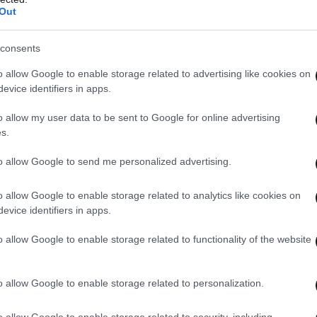
μα αγορών και ενίσχυση του ανταγωνισμού),
Out
α καταφέρει να μπει σε αναπτυξιακή τροχιά αν
ιση του χρέους, προκειμένου αυτό να καταστεί
consents
e).
o allow Google to enable storage related to advertising like cookies on
evice identifiers in apps.
o allow my user data to be sent to Google for online advertising
s.
to allow Google to send me personalized advertising.
o allow Google to enable storage related to analytics like cookies on
evice identifiers in apps.
o allow Google to enable storage related to functionality of the website
o allow Google to enable storage related to personalization.
o allow Google to enable storage related to security, including