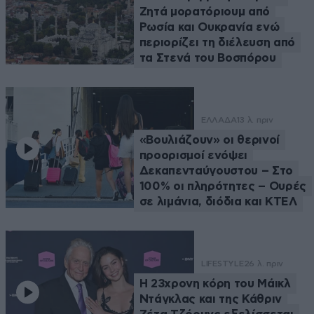
Ζητά μορατόριουμ από
Ρωσία και Ουκρανία ενώ
περιορίζει τη διέλευση από
τα Στενά του Βοσπόρου
ΕΛΛΑΔΑ
13 λ. πριν
«Βουλιάζουν» οι θερινοί
προορισμοί ενόψει
Δεκαπενταύγουστου – Στο
100% οι πληρότητες – Ουρές
σε λιμάνια, διόδια και ΚΤΕΛ
LIFESTYLE
26 λ. πριν
Η 23χρονη κόρη τoυ Μάικλ
Ντάγκλας και της Κάθριν