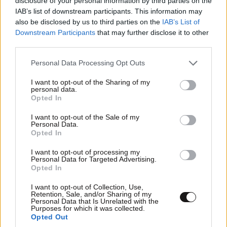
disclosure of your personal information by third parties on the
IAB’s list of downstream participants. This information may
also be disclosed by us to third parties on the
IAB’s List of
Downstream Participants
that may further disclose it to other
third parties.
TRENDING
Please note that this website/app uses one or more Google
Personal Data Processing Opt Outs
services and may gather and store information including but
not limited to your visit or usage behaviour. You may click to
I want to opt-out of the Sharing of my
personal data.
grant or deny consent to Google and its third-party tags to
Opted In
use your data for below specified purposes in below Google
consent section.
I want to opt-out of the Sale of my
Personal Data.
Opted In
I want to opt-out of processing my
Personal Data for Targeted Advertising.
Opted In
I want to opt-out of Collection, Use,
Retention, Sale, and/or Sharing of my
Personal Data that Is Unrelated with the
Purposes for which it was collected.
Opted Out