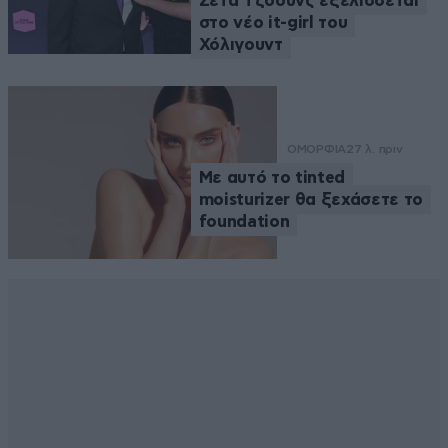
Ζέτα Τζόουνς εξελίσσεται
στο νέο it-girl του
Χόλιγουντ
ΟΜΟΡΦΙΑ
27 λ. πριν
Με αυτό το tinted
moisturizer θα ξεχάσετε το
foundation