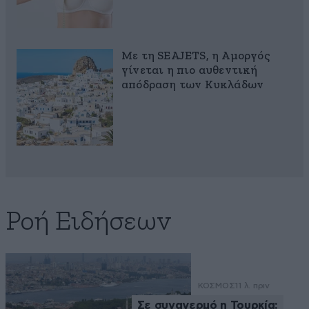
Με τη SEAJETS, η Αμοργός
γίνεται η πιο αυθεντική
απόδραση των Κυκλάδων
Ροή Ειδήσεων
ΚΟΣΜΟΣ
11 λ. πριν
Σε συναγερμό η Τουρκία: