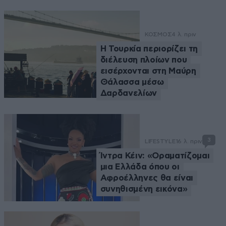
ΚΟΣΜΟΣ
4 λ. πριν
Η Τουρκία περιορίζει τη
διέλευση πλοίων που
εισέρχονται στη Μαύρη
Θάλασσα μέσω
Δαρδανελίων
3
LIFESTYLE
16 λ. πριν
Ίντρα Κέιν: «Οραματίζομαι
μια Ελλάδα όπου οι
Αφροέλληνες θα είναι
συνηθισμένη εικόνα»