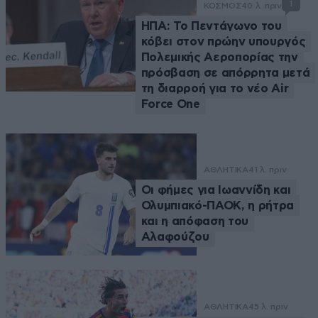
1
ΚΟΣΜΟΣ
40 λ. πριν
ΗΠΑ: Το Πεντάγωνο του
κόβει στον πρώην υπουργός
Πολεμικής Αεροπορίας την
πρόσβαση σε απόρρητα μετά
τη διαρροή για το νέο Air
Force One
ΑΘΛΗΤΙΚΑ
41 λ. πριν
Οι φήμες για Ιωαννίδη και
Ολυμπιακό-ΠΑΟΚ, η ρήτρα
και η απόφαση του
Αλαφούζου
ΑΘΛΗΤΙΚΑ
45 λ. πριν