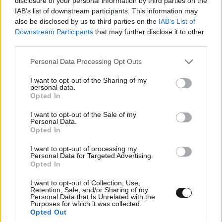
disclosure of your personal information by third parties on the
IAB’s list of downstream participants. This information may
also be disclosed by us to third parties on the
IAB’s List of
Downstream Participants
that may further disclose it to other
third parties.
Please note that this website/app uses one or more Google
Personal Data Processing Opt Outs
services and may gather and store information including but
not limited to your visit or usage behaviour. You may click to
I want to opt-out of the Sharing of my
personal data.
grant or deny consent to Google and its third-party tags to
Opted In
use your data for below specified purposes in below Google
consent section.
I want to opt-out of the Sale of my
Personal Data.
Opted In
I want to opt-out of processing my
Personal Data for Targeted Advertising.
Opted In
LIFESTYLE
08·08·2026 09:01
Νία Βαρντάλος – Σπύρος Κατσαγάνης: Μια
I want to opt-out of Collection, Use,
σχέση που θυμίζει σενάριο ταινίας και μετρά
Retention, Sale, and/or Sharing of my
Personal Data that Is Unrelated with the
πάνω από τέσσερα χρόνια
Purposes for which it was collected.
Opted Out