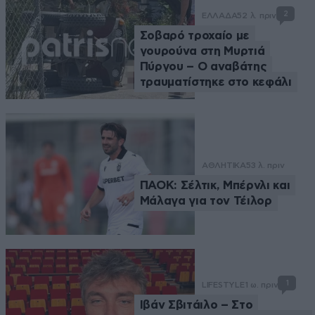
2
ΕΛΛΑΔΑ
52 λ. πριν
Σοβαρό τροχαίο με
γουρούνα στη Μυρτιά
Πύργου – Ο αναβάτης
τραυματίστηκε στο κεφάλι
ΑΘΛΗΤΙΚΑ
53 λ. πριν
ΠΑΟΚ: Σέλτικ, Μπέρνλι και
Μάλαγα για τον Τέιλορ
1
LIFESTYLE
1 ω. πριν
Ιβάν Σβιτάιλο – Στο