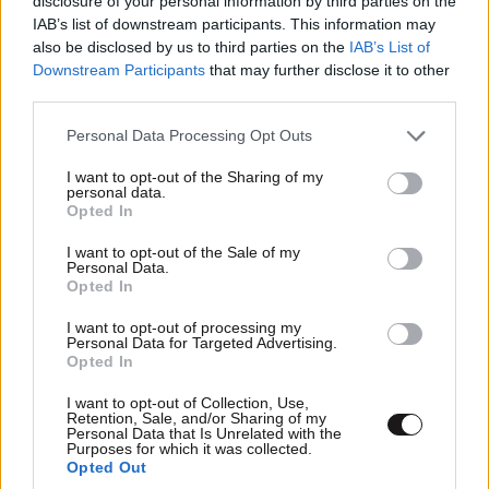
disclosure of your personal information by third parties on the
τελικα τα πακετα που εδωσαν στα μμε δεν πηγαν
IAB’s list of downstream participants. This information may
τζαμπα
also be disclosed by us to third parties on the
IAB’s List of
Downstream Participants
that may further disclose it to other
third parties.
Απαντήστε
0
0
Please note that this website/app uses one or more Google
Personal Data Processing Opt Outs
services and may gather and store information including but
not limited to your visit or usage behaviour. You may click to
I want to opt-out of the Sharing of my
personal data.
ΑΠΑΤΕΩΝΕΣ
09·04·2024 08:34
grant or deny consent to Google and its third-party tags to
Opted In
use your data for below specified purposes in below Google
Ασφαλισμενη ιδιοκτησια εχει εκπτωση 20 ευρω γιατι
consent section.
I want to opt-out of the Sale of my
Personal Data.
το 10% εγινε στην αξια η οποια αφου μειωθηκε εχει
Opted In
ως αποτελεσμα ο τελικος φορος να ειναι λιγοτερο
κατα 20€ και οχι 10% σε σχεση με τη περσινη οφειλη.
I want to opt-out of processing my
Personal Data for Targeted Advertising.
Και ο λογιστης που πληρωθηκε τελικα κερδος ενας
Opted In
καφες.. Λαμογια
I want to opt-out of Collection, Use,
Retention, Sale, and/or Sharing of my
Απαντήστε
0
0
Personal Data that Is Unrelated with the
Purposes for which it was collected.
Opted Out