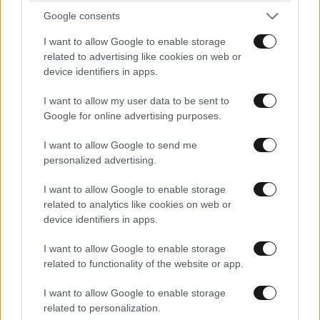
Google consents
Ήταν,
09·04·2024 06:48
I want to allow Google to enable storage
, προσωρινό μέτρο ο ΕΝΦΙΑ, όπως η αύξηση ΦΠΑ,
related to advertising like cookies on web or
μειώσεις μισθών, όλα προσωρινά μέτρα που έγιναν
device identifiers in apps.
μόνιμα ..
I want to allow my user data to be sent to
Google for online advertising purposes.
Απαντήστε
0
1
I want to allow Google to send me
personalized advertising.
TRENDING
I want to allow Google to enable storage
related to analytics like cookies on web or
device identifiers in apps.
I want to allow Google to enable storage
related to functionality of the website or app.
I want to allow Google to enable storage
related to personalization.