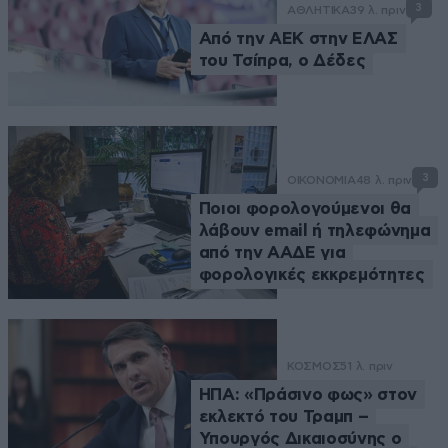
3
ΑΘΛΗΤΙΚΑ
39 λ. πριν
Από την ΑΕΚ στην ΕΛΑΣ
του Τσίπρα, ο Δέδες
3
ΟΙΚΟΝΟΜΙΑ
48 λ. πριν
Ποιοι φορολογούμενοι θα
λάβουν email ή τηλεφώνημα
από την ΑΑΔΕ για
φορολογικές εκκρεμότητες
ΚΟΣΜΟΣ
51 λ. πριν
ΗΠΑ: «Πράσινο φως» στον
εκλεκτό του Τραμπ –
Υπουργός Δικαιοσύνης ο