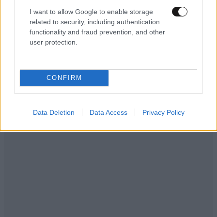
I want to allow Google to enable storage
related to security, including authentication
functionality and fraud prevention, and other
user protection.
LIFESTYLE
08·08·2026 09:01
CONFIRM
Νία Βαρντάλος – Σπύρος Κατσαγάνης: Μια
σχέση που θυμίζει σενάριο ταινίας και μετρά
πάνω από τέσσερα χρόνια
Data Deletion
Data Access
Privacy Policy