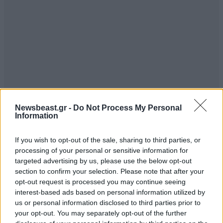
Newsbeast.gr -
Do Not Process My Personal
Σανοφάγος
09·04·2024 10:33
Information
Εμένα μάλιστα όχι μόνο μου κούρεψαν γουλί τον
If you wish to opt-out of the sale, sharing to third parties, or
ΕΝΦΙΑ, αλλά είχα και επιστροφή!
processing of your personal or sensitive information for
targeted advertising by us, please use the below opt-out
Απαντήστε
0
0
section to confirm your selection. Please note that after your
opt-out request is processed you may continue seeing
interest-based ads based on personal information utilized by
us or personal information disclosed to third parties prior to
konnos o megas
09·04·2024 08:55
your opt-out. You may separately opt-out of the further