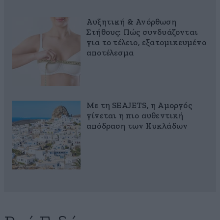
Αυξητική & Ανόρθωση
Στήθους: Πώς συνδυάζονται
για το τέλειο, εξατομικευμένο
αποτέλεσμα
Με τη SEAJETS, η Αμοργός
γίνεται η πιο αυθεντική
απόδραση των Κυκλάδων