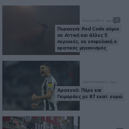
2
ΕΛΛΑΔΑ
55 λ. πριν
Πυρκαγιά: Red Code αύριο
σε Αττική και άλλες 5
περιοχές, σε επιφυλακή ο
κρατικός μηχανισμός
ΑΘΛΗΤΙΚΑ
59 λ. πριν
Άρσεναλ: Πήρε και
Γκιμαράες με 87 εκατ. ευρώ