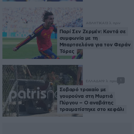
ΑΘΛΗΤΙΚΑ
13 λ. πριν
Παρί Σεν Ζερμέν: Κοντά σε
συμφωνία με τη
Μπαρτσελόνα για τον Φεράν
Τόρες
1
ΕΛΛΑΔΑ
19 λ. πριν
Σοβαρό τροχαίο με
γουρούνα στη Μυρτιά
Πύργου – Ο αναβάτης
τραυματίστηκε στο κεφάλι