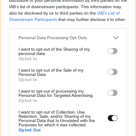
disclosure of your personal information by third parties on the
IAB’s list of downstream participants. This information may
also be disclosed by us to third parties on the
IAB’s List of
Downstream Participants
that may further disclose it to other
third parties.
Please note that this website/app uses one or more Google
Personal Data Processing Opt Outs
services and may gather and store information including but
not limited to your visit or usage behaviour. You may click to
I want to opt-out of the Sharing of my
personal data.
grant or deny consent to Google and its third-party tags to
Opted In
use your data for below specified purposes in below Google
consent section.
I want to opt-out of the Sale of my
Personal Data.
Opted In
I want to opt-out of processing my
Personal Data for Targeted Advertising.
Opted In
I want to opt-out of Collection, Use,
Retention, Sale, and/or Sharing of my
Personal Data that Is Unrelated with the
Purposes for which it was collected.
Opted Out