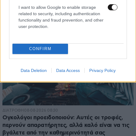
εκκρεμότητες
I want to allow Google to enable storage
related to security, including authentication
functionality and fraud prevention, and other
user protection.
CONFIRM
Data Deletion
Data Access
Privacy Policy
ΔΙΑΤΡΟΦΗ
08·08·2026 08:30
Ογκολόγοι προειδοποιούν: Αυτές οι τροφές,
περνούν απαρατήρητες, αλλά καλό είναι να τις
βγάλετε από την καθημερινότητά σας