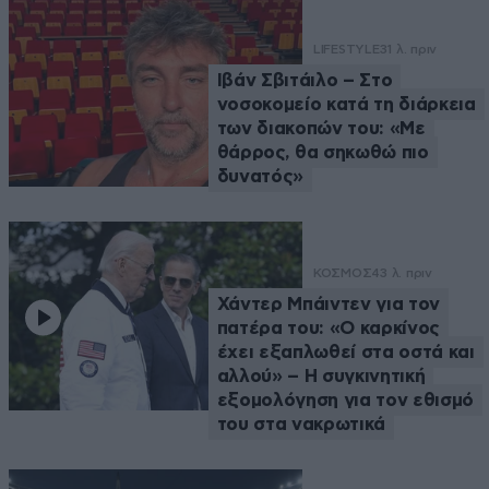
LIFESTYLE
31 λ. πριν
Ιβάν Σβιτάιλο – Στο
νοσοκομείο κατά τη διάρκεια
των διακοπών του: «Με
θάρρος, θα σηκωθώ πιο
δυνατός»
ΚΟΣΜΟΣ
43 λ. πριν
Χάντερ Μπάιντεν για τον
πατέρα του: «Ο καρκίνος
έχει εξαπλωθεί στα οστά και
αλλού» – Η συγκινητική
εξομολόγηση για τον εθισμό
του στα νακρωτικά