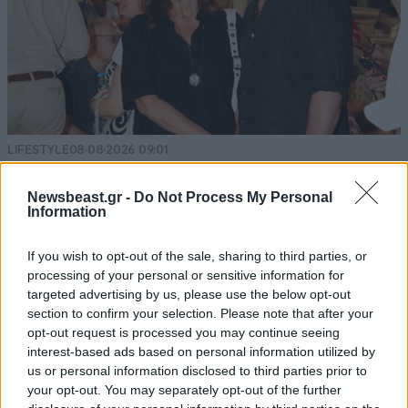
LIFESTYLE
08·08·2026 09:01
Νία Βαρντάλος – Σπύρος Κατσαγάνης: Μια
σχέση που θυμίζει σενάριο ταινίας και μετρά
Newsbeast.gr -
Do Not Process My Personal
Information
πάνω από τέσσερα χρόνια
If you wish to opt-out of the sale, sharing to third parties, or
processing of your personal or sensitive information for
targeted advertising by us, please use the below opt-out
section to confirm your selection. Please note that after your
opt-out request is processed you may continue seeing
interest-based ads based on personal information utilized by
us or personal information disclosed to third parties prior to
your opt-out. You may separately opt-out of the further