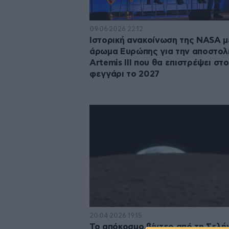
09·06·2026 22:12
Ιστορική ανακοίνωση της NASA μ
άρωμα Ευρώπης για την αποστολ
Artemis III που θα επιστρέψει στο
φεγγάρι το 2027
20·04·2026 19:15
Το απόκοσμο βίντεο από τη Σελή