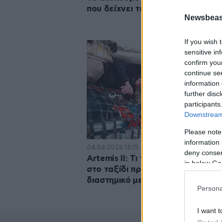
που δείχνει τη Γη να «εξαφανίζε
Newsbeast
If you wish 
sensitive in
confirm you
continue se
information 
further disc
participants
Downstream 
Please note
information 
04·04·2026 18:15
deny consent
Artemis II: Τι τρώνε οι αστροναύ
in below Go
στο ταξίδι προς τη Σελήνη – Το
διαστημικό μενού με τις 200 επι
Persona
I want t