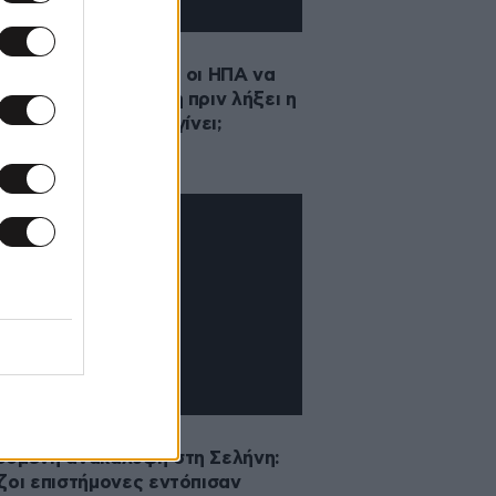
·2026 21:48
όναλντ Τραμπ θέλει οι ΗΠΑ να
τρέψουν στη Σελήνη πριν λήξει η
ία του – Μπορεί να γίνει;
2025 16:44
σμενη ανακάλυψη στη Σελήνη:
ζοι επιστήμονες εντόπισαν