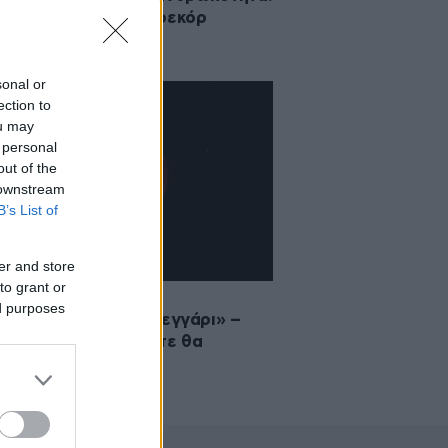
rtemis II έκανε νέο ρεκόρ
τασης από τη Γη
sonal or
ection to
ou may
 personal
out of the
 downstream
B’s List of
er and store
to grant or
·2026 19:40
ed purposes
ψε το «Ματωμένο Φεγγάρι» –
ί το λέμε έτσι και πότε θα
νιστεί ξανά