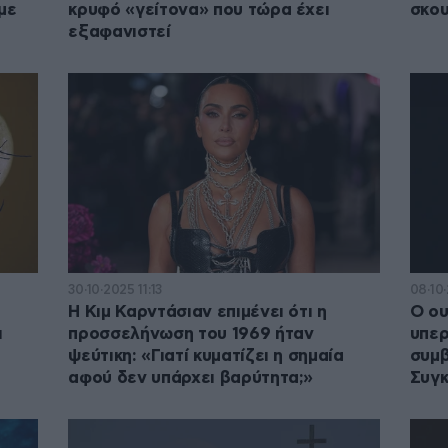
με
κρυφό «γείτονα» που τώρα έχει
σκου
εξαφανιστεί
30·10·2025 11:13
08·10
Η Κιμ Καρντάσιαν επιμένει ότι η
Ο ου
ι
προσσελήνωση του 1969 ήταν
υπερ
ψεύτικη: «Γιατί κυματίζει η σημαία
συμβ
αφού δεν υπάρχει βαρύτητα;»
Συγκ