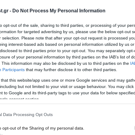
ται»
του Artemis II που έγραψαν ιστορία
Το A
.gr -
Do Not Process My Personal Information
στη Σελήνη
απόσ
to opt-out of the sale, sharing to third parties, or processing of your per
formation for targeted advertising by us, please use the below opt-out s
r selection. Please note that after your opt-out request is processed y
eing interest-based ads based on personal information utilized by us or
disclosed to third parties prior to your opt-out. You may separately opt-
losure of your personal information by third parties on the IAB’s list of
. This information may also be disclosed by us to third parties on the
IA
Participants
that may further disclose it to other third parties.
 that this website/app uses one or more Google services and may gath
including but not limited to your visit or usage behaviour. You may click 
03·04·2026 19:38
03·03
 to Google and its third-party tags to use your data for below specifi
τες
Οι πρώτες εντυπωσιακές
Από
ogle consent section.
φωτογραφίες της NASA από τη
Γιατ
λογές
Σελήνη που κόβουν την ανάσα
εμφα
l Data Processing Opt Outs
o opt-out of the Sharing of my personal data.