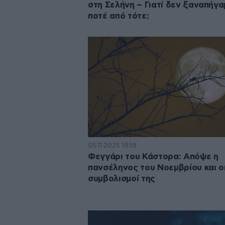
στη Σελήνη – Γιατί δεν ξαναπήγα
ποτέ από τότε;
05·11·2025 18:18
Φεγγάρι του Κάστορα: Απόψε η
πανσέληνος του Νοεμβρίου και ο
συμβολισμοί της