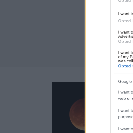
Opted 
I want t
Opted 
I want 
Advertis
Opted 
I want t
of my P
was col
Opted 
Google 
I want t
web or d
I want t
purpose
I want 