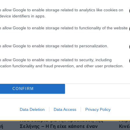
o allow Google to enable storage related to analytics like cookies on
20·02·2026 21:06
02·01
evice identifiers in apps.
ά
«Artemis II» λέγεται η αποστολή
Ο Ντ
–
αστροναυτών προς τη Σελήνη που θα
επισ
o allow Google to enable storage related to functionality of the website
πραγματοποιήσει η NASA στις 6
θητε
Μαρτίου
o allow Google to enable storage related to personalization.
o allow Google to enable storage related to security, including
cation functionality and fraud prevention, and other user protection.
CONFIRM
Data Deletion
Data Access
Privacy Policy
21·11·2025 17:29
17·11·
Νέα θεωρία για την προέλευση της
Απρό
λή
Σελήνης – Η Γη είχε κάποτε έναν
Κινέ