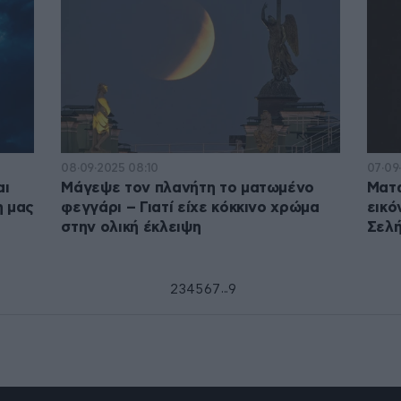
08·09·2025 08:10
07·09
αι
Μάγεψε τον πλανήτη το ματωμένο
Ματω
η μας
φεγγάρι – Γιατί είχε κόκκινο χρώμα
εικό
στην ολική έκλειψη
Σελ
...
1
2
3
4
5
6
7
9