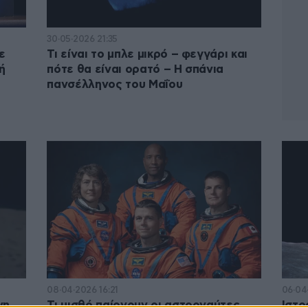
30·05·2026 21:35
ε
Τι είναι το μπλε μικρό – φεγγάρι και
ή
πότε θα είναι ορατό – Η σπάνια
πανσέλληνος του Μαΐου
08·04·2026 16:21
06·04
νη
Τι μισθό παίρνουν οι αστροναύτες
Ιστο