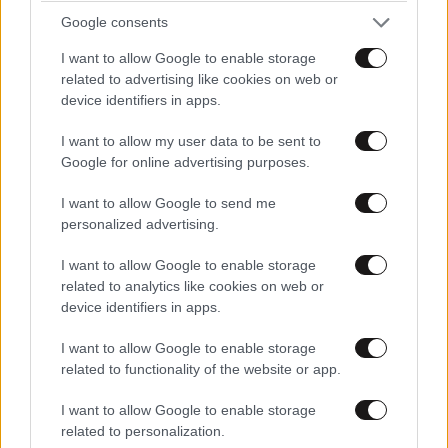
Google consents
I want to allow Google to enable storage
related to advertising like cookies on web or
device identifiers in apps.
I want to allow my user data to be sent to
Google for online advertising purposes.
I want to allow Google to send me
personalized advertising.
I want to allow Google to enable storage
ΕΛΛΑΔΑ
10·08·2026 00:07
related to analytics like cookies on web or
Σαν σήμερα 10 Αυγούστου: Η Ελλάδα αγγίζει
device identifiers in apps.
για λίγο το όνειρο «των δύο ηπείρων και των
I want to allow Google to enable storage
πέντε θαλασσών»
related to functionality of the website or app.
I want to allow Google to enable storage
related to personalization.