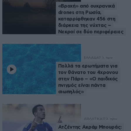
«Βροχή» από ουκρανικά
drones στη Ρωσία,
καταρρίφθηκαν 456 στη
διάρκεια της νύχτας –
Νεκροί σε δύο περιφέρειες
ΕΛΛΑΔΑ
7 λ. πριν
Πολλά τα ερωτήματα για
τον θάνατο του 4χρονου
στην Πάρο – «Ο παιδικός
πνιγμός είναι πάντα
σιωπηλός»
ΑΘΛΗΤΙΚΑ
11 λ. πριν
Ατζέντης Ακράμ Μπουράς: