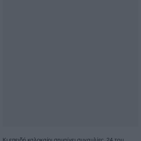
Κι επειδή καλοκαίρι σημαίνει συναυλίες, 24 του