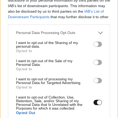
disclosure of your personal information by third parties on the
IAB’s list of downstream participants. This information may
also be disclosed by us to third parties on the
IAB’s List of
Downstream Participants
that may further disclose it to other
third parties.
Please note that this website/app uses one or more Google
Personal Data Processing Opt Outs
services and may gather and store information including but
not limited to your visit or usage behaviour. You may click to
I want to opt-out of the Sharing of my
personal data.
grant or deny consent to Google and its third-party tags to
Opted In
use your data for below specified purposes in below Google
Xαρακτήρες: 0/1000
consent section.
I want to opt-out of the Sale of my
Personal Data.
Διαβάστε και ακολουθήστε τους κανόνες σχολιασμού
Opted In
ΠΡΟΣΘΗΚΗ
I want to opt-out of processing my
Personal Data for Targeted Advertising.
Opted In
I want to opt-out of Collection, Use,
Retention, Sale, and/or Sharing of my
TRENDING
Personal Data that Is Unrelated with the
Purposes for which it was collected.
Opted Out