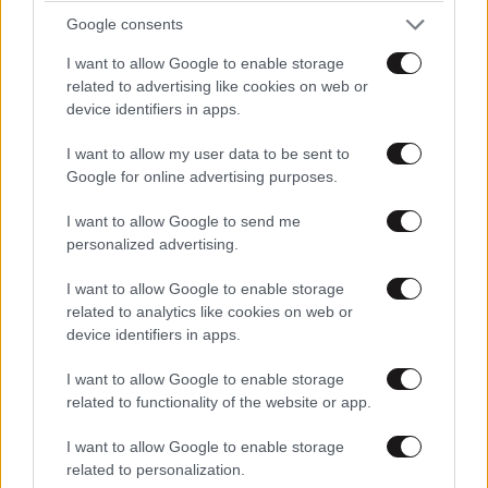
Google consents
40 ημέρες, 33 δράσεις, 4.000+
συμμετοχές
I want to allow Google to enable storage
related to advertising like cookies on web or
device identifiers in apps.
I want to allow my user data to be sent to
Google for online advertising purposes.
Αυξητική & Ανόρθωση
I want to allow Google to send me
Στήθους: Πώς συνδυάζονται
personalized advertising.
για το τέλειο, εξατομικευμένο
αποτέλεσμα
I want to allow Google to enable storage
related to analytics like cookies on web or
device identifiers in apps.
I want to allow Google to enable storage
related to functionality of the website or app.
Με τη SEAJETS, η Αμοργός
I want to allow Google to enable storage
γίνεται η πιο αυθεντική
related to personalization.
απόδραση των Κυκλάδων