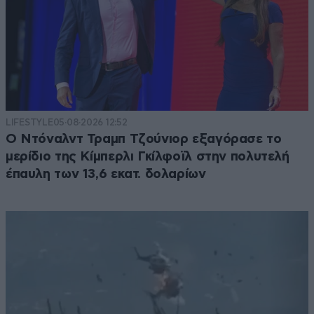
LIFESTYLE
05·08·2026 12:52
Ο Ντόναλντ Τραμπ Τζούνιορ εξαγόρασε το
μερίδιο της Κίμπερλι Γκίλφοϊλ στην πολυτελή
έπαυλη των 13,6 εκατ. δολαρίων