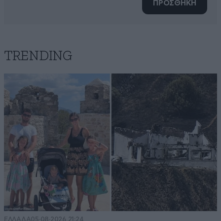
ΠΡΟΣΘΗΚΗ
TRENDING
ΕΛΛΑΔΑ
05·08·2026 21:24