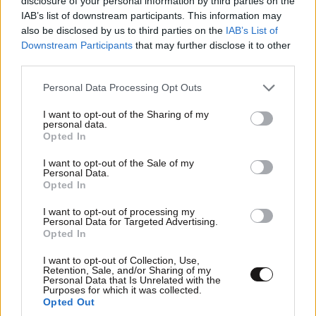
disclosure of your personal information by third parties on the
IAB’s list of downstream participants. This information may
also be disclosed by us to third parties on the
IAB’s List of
MARKET NEWS
Downstream Participants
that may further disclose it to other
third parties.
Ο απόλυτος σύμμαχος στην
Please note that this website/app uses one or more Google
Personal Data Processing Opt Outs
αποτοξίνωση & την ορμονική
services and may gather and store information including but
ισορροπία
not limited to your visit or usage behaviour. You may click to
I want to opt-out of the Sharing of my
personal data.
grant or deny consent to Google and its third-party tags to
Opted In
use your data for below specified purposes in below Google
consent section.
I want to opt-out of the Sale of my
Personal Data.
Opted In
Πες μου πότε γεννήθηκες και
θα σου πω ποιες εμπειρίες θα
I want to opt-out of processing my
Personal Data for Targeted Advertising.
σου έκανα δώρο!
Opted In
I want to opt-out of Collection, Use,
Retention, Sale, and/or Sharing of my
Personal Data that Is Unrelated with the
Purposes for which it was collected.
Opted Out