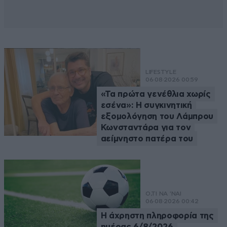
LIFESTYLE
06·08·2026 00:59
«Τα πρώτα γενέθλια χωρίς
εσένα»: Η συγκινητική
εξομολόγηση του Λάμπρου
Κωνσταντάρα για τον
αείμνηστο πατέρα του
Ο,ΤΙ ΝΑ 'ΝΑΙ
06·08·2026 00:42
Η άχρηστη πληροφορία της
ημέρας 6/8/2026