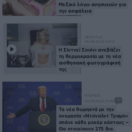
Μεξικό λόγω ανησυχιών για
την ασφάλεια
LIFESTYLE
06·08·2026 02:12
Η Σίντνεϊ Σουίνι ανεβάζει
τη θερμοκρασία με τη νέα
αισθησιακή φωτογράφισή
της
ΚΟΣΜΟΣ
1
06·08·2026 01:48
Τα νέα θωρηκτά με την
ονομασία «Ντόναλντ Τραμπ»
σπάνε κάθε ρεκόρ κόστους –
Θα στοιχίσουν 275 δισ.