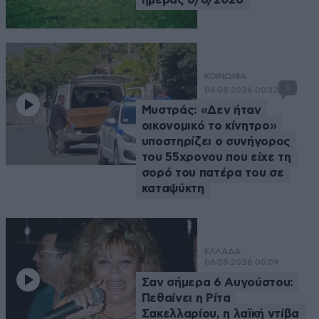
ΚΟΙΝΩΝΙΑ
1
06·08·2026 00:32
Μυστράς: «Δεν ήταν
οικονομικό το κίνητρο»
υποστηρίζει ο συνήγορος
του 55χρονου που είχε τη
σορό του πατέρα του σε
καταψύκτη
ΕΛΛΑΔΑ
06·08·2026 00:09
Σαν σήμερα 6 Αυγούστου:
Πεθαίνει η Ρίτα
Σακελλαρίου, η λαϊκή ντίβα