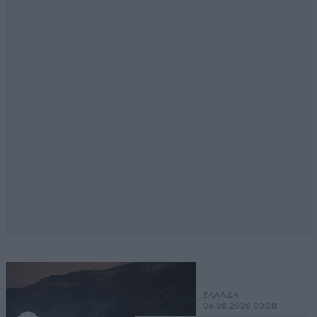
ΕΛΛΑΔΑ
06·08·2026 00:08