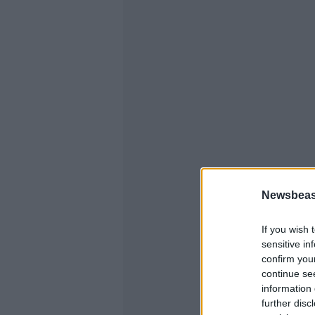
Newsbeast
If you wish 
sensitive in
confirm you
continue se
information 
further disc