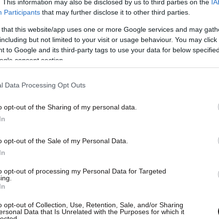
. This information may also be disclosed by us to third parties on the
IA
Participants
that may further disclose it to other third parties.
 that this website/app uses one or more Google services and may gath
including but not limited to your visit or usage behaviour. You may click 
ότι θα προσφύγει κατά της εταιρίας,
 to Google and its third-party tags to use your data for below specifi
 γύρω στα 400.000 ευρώ.
ogle consent section.
l Data Processing Opt Outs
ίο των δημοσίων υπαλλήλων στη Βαυαρία
ότι έχασε έως 700.000 ευρώ μετά τη βουτιά
o opt-out of the Sharing of my personal data.
ας ότι σχεδιάζει να καταθέσει την προσφυγή
In
ειακό δικαστήριο του Μπραουνσβάιγκ κοντά στα
όλφσμπουργκ.
o opt-out of the Sale of my Personal Data.
In
υ Μπραουνσβάιγκ δήλωσε σήμερα ότι μέχρι
to opt-out of processing my Personal Data for Targeted
ing.
υ 450 αγωγές.
In
o opt-out of Collection, Use, Retention, Sale, and/or Sharing
ersonal Data that Is Unrelated with the Purposes for which it
lected.