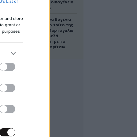
B’s List of
τη βασιλική οικογένεια
της Ισπανίας
er and store
Η πριγκίπισσα Ευγενία
to grant or
απέκτησε το τρίτο της
παιδί στην Πορτογαλία:
ed purposes
«Είμαστε τρελά
ερωτευμένοι με το
μικρό μας κορίτσι»