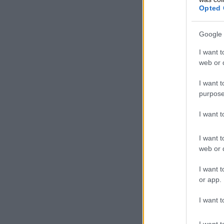
Opted 
Google 
I want t
web or d
I want t
purpose
I want 
I want t
web or d
I want t
or app.
I want t
I want t