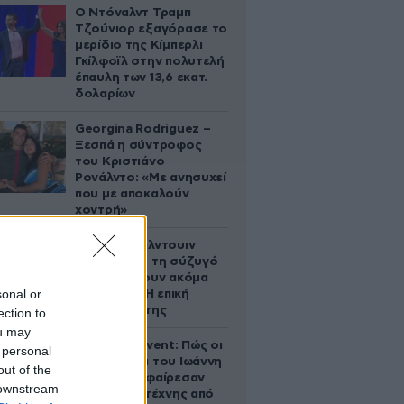
Ο Ντόναλντ Τραμπ
Τζούνιορ εξαγόρασε το
μερίδιο της Κίμπερλι
Γκίλφοϊλ στην πολυτελή
έπαυλη των 13,6 εκατ.
δολαρίων
Georgina Rodriguez –
Ξεσπά η σύντροφος
του Κριστιάνο
Ρονάλντο: «Με ανησυχεί
που με αποκαλούν
χοντρή»
Ο Άλεκ Μπάλντουιν
ζήτησε από τη σύζυγό
του να κάνουν ακόμα
sonal or
ένα παιδί – Η επική
αντίδρασή της
ection to
ou may
Παλάτι Marivent: Πώς οι
 personal
κληρονόμοι του Ιωάννη
out of the
Σαριδάκη αφαίρεσαν
 downstream
1.300 έργα τέχνης από