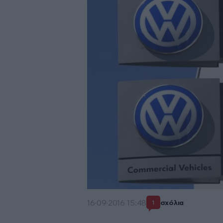
16·09·2016 15:48
σχόλια
1