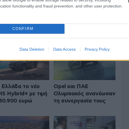
cation functionality and fraud prevention, and other user protection.
 ΤΟ AUTO
ΟΛΑ ΤΑ ΑΡΘΡΑ
CONFIRM
Data Deletion
Data Access
Privacy Policy
 Ελλάδα το νέο
Opel και ΠΑΕ
S Hybrid+ με τιμή
Ολυμπιακός ανανέωσαν
30.900 ευρώ
τη συνεργασία τους