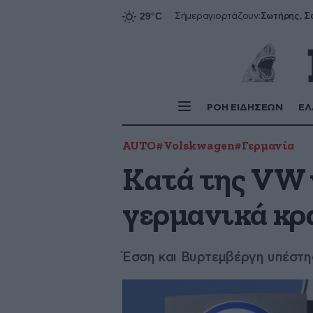
Σήμερα
γιορτάζουν:
ΡΟΗ ΕΙΔΗΣΕΩΝ
ΕΛ
AUTO
#Volskwagen
#Γερμανία
Κατά της VW 
γερμανικά κρ
Έσση και Βυρτεμβέργη υπέστ