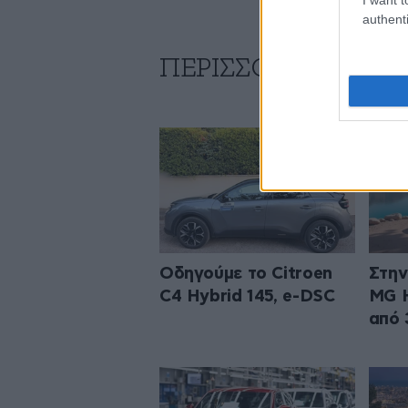
authenti
ΠΕΡΙΣΣΟΤΕΡΑ ΑΠΟ
Οδηγούμε το Citroen
Στην
C4 Hybrid 145, e-DSC
MG H
από 