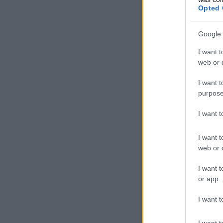
Opted 
Google 
I want t
web or d
I want t
purpose
I want 
I want t
web or d
I want t
or app.
I want t
I want t