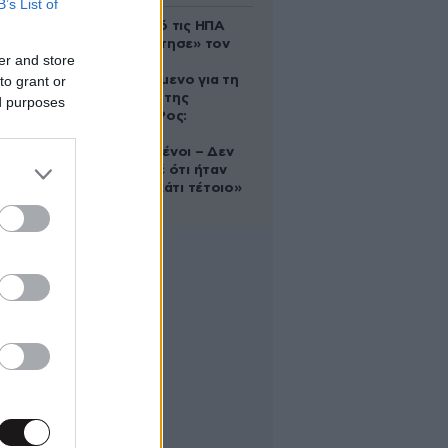
B’s List of
Ζευγάρι από τις ΗΠΑ
που «υιοθέτησε» τον
er and store
Αφγανό
to grant or
κατηγορούμενο για τη
δολοφονία της
ed purposes
Ελίζαμπεθ Ρος:
«Είμαστε
συντετριμμένοι – Δεν
έδειξε ποτέ ότι ήταν
ικανός για κάτι τέτοιο»