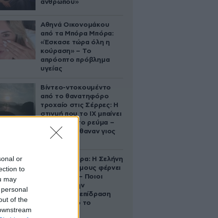
ανθρώπου»
Αθηνά Οικονομάκου
από τα Μπόρα Μπόρα:
«Έσκασε τώρα όλη η
κούραση» – Το
απρόοπτο πρόβλημα
υγείας
Βίντεο-ντοκουμέντο
από το θανατηφόρο
τροχαίο στις Σέρρες: Η
στιγμή που το ΙΧ μπαίνει
στο αντίθετο ρεύμα –
Ακαριαία πέθαναν γιος
και μητέρα
sonal or
Ζώδια σήμερα: Η Σελήνη
στους Διδύμους φέρνει
ection to
ανατροπές – Ποιοι
ou may
δέχονται την
 personal
ευεργετική επίδραση
out of the
του Δία από το
 downstream
απόγευμα;