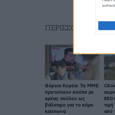
authenti
ΠΕΡΙΣΣΟΤΕΡΑ ΑΠΟ
Βόρεια Κορέα: Τα ΜΜΕ
Ολόκ
προτείνουν σούπα με
χωρι
κρέας σκύλου ως
850.
βάλσαμο για το κύμα
τιμή
καύσωνα
από 