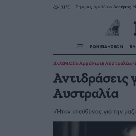
Αστέριος, Ν
Σήμερα
γιορτάζουν:
ΡΟΗ ΕΙΔΗΣΕΩΝ
ΕΛ
ΚΟΣΜΟΣ
#Αρμένιοι
#Αυστραλία
#
Αντιδράσεις 
Αυστραλία
«Ήταν υπεύθυνος για την μαζ