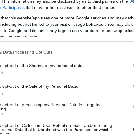
. This information may also be disclosed by us to third parties on the
IA
Participants
that may further disclose it to other third parties.
 that this website/app uses one or more Google services and may gath
including but not limited to your visit or usage behaviour. You may click 
 to Google and its third-party tags to use your data for below specifi
 την εκατονταετηρίδα της απόβασης της ANZAC,
ogle consent section.
των Αρμενίων» τονίζει η Εθνική Επιτροπή
l Data Processing Opt Outs
o opt-out of the Sharing of my personal data.
In
o opt-out of the Sale of my Personal Data.
In
to opt-out of processing my Personal Data for Targeted
ing.
In
o opt-out of Collection, Use, Retention, Sale, and/or Sharing
ersonal Data that Is Unrelated with the Purposes for which it
lected.