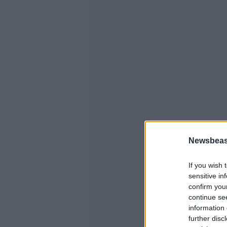
Newsbeast
If you wish 
sensitive in
confirm you
continue se
information 
further disc