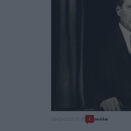
26·03·2015 10:31
σχόλια
2