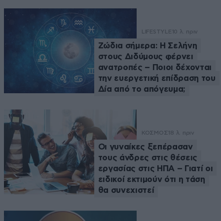
LIFESTYLE
10 λ. πριν
Ζώδια σήμερα: Η Σελήνη
στους Διδύμους φέρνει
ανατροπές – Ποιοι δέχονται
την ευεργετική επίδραση του
Δία από το απόγευμα;
ΚΟΣΜΟΣ
18 λ. πριν
Οι γυναίκες ξεπέρασαν
τους άνδρες στις θέσεις
εργασίας στις ΗΠΑ – Γιατί οι
ειδικοί εκτιμούν ότι η τάση
θα συνεχιστεί