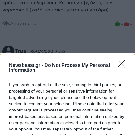
πρέπει να το πληρώσει. Ρε που να βγάλεις τον
κορονοιο !! (καλό μου ακούγεται για κατάρα)
Απαντήστε
0
0
True
28·07·2020 21:53
Οι μαγκιές πληρώνονται. Όταν εμείς είχαμε 1.5 μήνα
Newsbeast.gr -
Do Not Process My Personal
Information
καραντίνα στα πάντα οι λευκορωσοι έπαιζαν
πρωτάθλημα ποδοσφαίρου κανονικά και με κόσμο
If you wish to opt-out of the sale, sharing to third parties, or
στις κερκίδες πιστεύοντας ότι η βότκα θα τους κάνει
processing of your personal or sensitive information for
ατρωτους. Από εδώ και πέρα σαν τα κοτόπουλα θα
targeted advertising by us, please use the below opt-out
πεθαίνουν.
section to confirm your selection. Please note that after your
opt-out request is processed you may continue seeing
Απαντήστε
0
0
interest-based ads based on personal information utilized by
us or personal information disclosed to third parties prior to
your opt-out. You may separately opt-out of the further