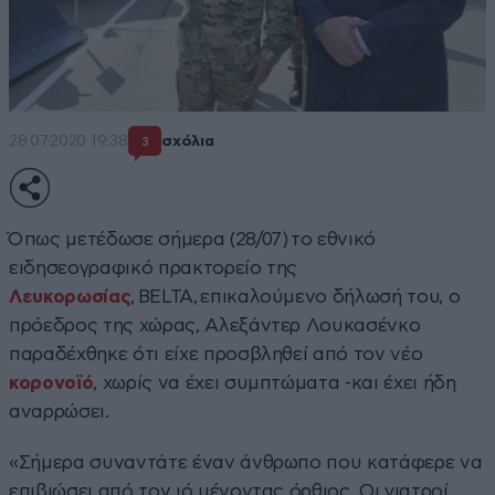
28·07·2020 19:38
σχόλια
3
Όπως μετέδωσε σήμερα (28/07) το εθνικό
ειδησεογραφικό πρακτορείο της
Λευκορωσίας
, BELTA, επικαλούμενο δήλωσή του, ο
πρόεδρος της χώρας, Αλεξάντερ Λουκασένκο
παραδέχθηκε ότι είχε προσβληθεί από τον νέο
κορονοϊό
, χωρίς να έχει συμπτώματα -και έχει ήδη
αναρρώσει.
«Σήμερα συναντάτε έναν άνθρωπο που κατάφερε να
επιβιώσει από τον ιό μένοντας όρθιος. Οι γιατροί