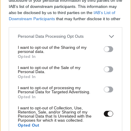
disclosure of your personal information by third parties on the
IAB’s list of downstream participants. This information may
TRENDING
also be disclosed by us to third parties on the
IAB’s List of
Downstream Participants
that may further disclose it to other
third parties.
Please note that this website/app uses one or more Google
Personal Data Processing Opt Outs
services and may gather and store information including but
not limited to your visit or usage behaviour. You may click to
I want to opt-out of the Sharing of my
personal data.
grant or deny consent to Google and its third-party tags to
Opted In
use your data for below specified purposes in below Google
consent section.
I want to opt-out of the Sale of my
Personal Data.
Opted In
I want to opt-out of processing my
Personal Data for Targeted Advertising.
Opted In
ΕΛΛΑΔΑ
06·08·2026 21:47
I want to opt-out of Collection, Use,
Τραγωδία στα Μάλια: «Ο πανικός τη σκότωσε»
Retention, Sale, and/or Sharing of my
Personal Data that Is Unrelated with the
– Τι λένε μάρτυρες για τη 42χρονη Ολλανδή
Purposes for which it was collected.
Opted Out
που πνίγηκε προσπαθώντας να σώσει τη φίλη