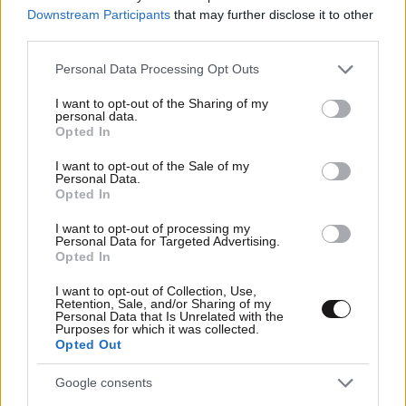
Downstream Participants
that may further disclose it to other
third parties.
Please note that this website/app uses one or more Google
Personal Data Processing Opt Outs
services and may gather and store information including but
not limited to your visit or usage behaviour. You may click to
I want to opt-out of the Sharing of my
personal data.
ΕΛΛΑΔΑ
05·08·2026 21:24
grant or deny consent to Google and its third-party tags to
Opted In
«Κάηκε το σπίτι μας στην Ελλάδα λίγο πριν
use your data for below specified purposes in below Google
consent section.
μετακομίσουμε»: Απαρηγόρητη η οικογένεια
I want to opt-out of the Sale of my
Personal Data.
από τη Βρετανία που είδε το όνειρο ζωής να
Opted In
γίνεται στάχτη
I want to opt-out of processing my
Personal Data for Targeted Advertising.
Opted In
I want to opt-out of Collection, Use,
Retention, Sale, and/or Sharing of my
Personal Data that Is Unrelated with the
Purposes for which it was collected.
Opted Out
Google consents