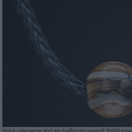
Κολιέ «Vaquero» από χαυλιόδοντα μαμούθ 10.000 ετώ