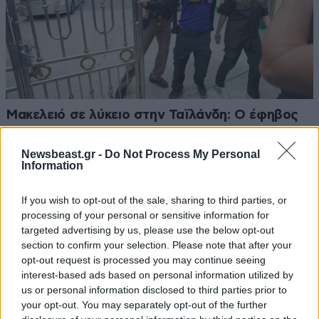
Μακελειό σε λύκειο στην Ταϊλάνδη: Ο έφηβος
σκότωσε πρώτα τον παππού και τη γιαγιά του
και μετά άλλους έξι στο σχολείο
Newsbeast.gr -
Do Not Process My Personal
Information
If you wish to opt-out of the sale, sharing to third parties, or
processing of your personal or sensitive information for
targeted advertising by us, please use the below opt-out
section to confirm your selection. Please note that after your
opt-out request is processed you may continue seeing
interest-based ads based on personal information utilized by
us or personal information disclosed to third parties prior to
your opt-out. You may separately opt-out of the further