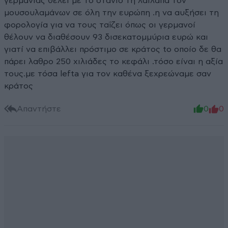
γερμανίας θέλει με το στανιό τη λαίλαπα τον
μουσουλαμάνων σε όλη την ευρώπη .η να αυξήσει τη
φορολογία για να τους ταΐζει όπως οι γερμανοί
θέλουν να διαθέσουν 93 δισεκατομμύρια ευρώ και
γιατί να επιβάλλει πρόστιμο σε κράτος to οποίο δε θα
πάρει λαθρο 250 χιλιάδες το κεφάλι .τόσο είναι η αξία
τους.με τόσα lefta για τον καθένα ξεχρεώναμε σαν
κράτος
Απαντήστε
0
0