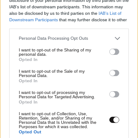
disclosure of your personal information by third parties on the
IAB’s list of downstream participants. This information may
also be disclosed by us to third parties on the
IAB’s List of
Downstream Participants
that may further disclose it to other
third parties.
Συναγερμός στην Ιταλία: Συνελήφθη 16χρονος
Please note that this website/app uses one or more Google
Personal Data Processing Opt Outs
για προπαγάνδα υπέρ του ISIS και νεοναζιστικό
services and may gather and store information including but
not limited to your visit or usage behaviour. You may click to
I want to opt-out of the Sharing of my
υλικό
personal data.
grant or deny consent to Google and its third-party tags to
Opted In
use your data for below specified purposes in below Google
consent section.
I want to opt-out of the Sale of my
Personal Data.
Opted In
I want to opt-out of processing my
Personal Data for Targeted Advertising.
Opted In
I want to opt-out of Collection, Use,
Retention, Sale, and/or Sharing of my
Personal Data that Is Unrelated with the
Purposes for which it was collected.
Opted Out