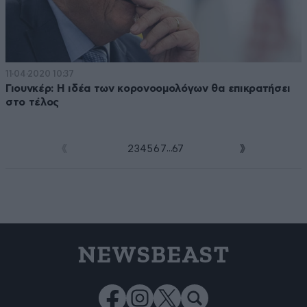
11·04·2020 10:37
Γιουνκέρ: Η ιδέα των κορονοομολόγων θα επικρατήσει
στο τέλος
...
1
2
3
4
5
6
7
67
NEWSBEAST