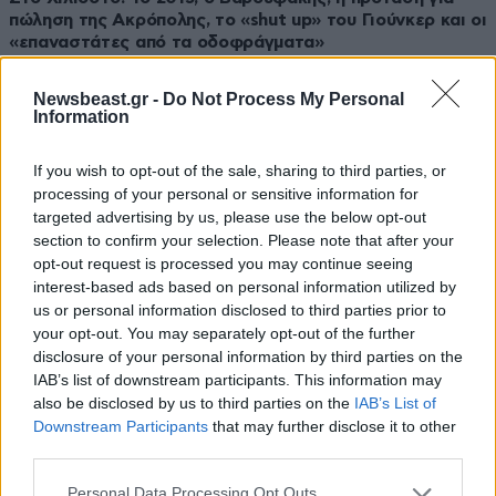
πώληση της Ακρόπολης, το «shut up» του Γιούνκερ και οι
«επαναστάτες από τα οδοφράγματα»
Newsbeast.gr -
Do Not Process My Personal
Information
If you wish to opt-out of the sale, sharing to third parties, or
processing of your personal or sensitive information for
targeted advertising by us, please use the below opt-out
section to confirm your selection. Please note that after your
opt-out request is processed you may continue seeing
interest-based ads based on personal information utilized by
us or personal information disclosed to third parties prior to
your opt-out. You may separately opt-out of the further
disclosure of your personal information by third parties on the
IAB’s list of downstream participants. This information may
also be disclosed by us to third parties on the
IAB’s List of
11·05·2026 23:54
Downstream Participants
that may further disclose it to other
Γιούνκερ: «Υπουργός άλλης χώρας στο Eurogroup
third parties.
πρότεινε να πουληθεί η Ακρόπολη – Της απάντησα
“σκάσε!”»
Please note that this website/app uses one or more Google
Personal Data Processing Opt Outs