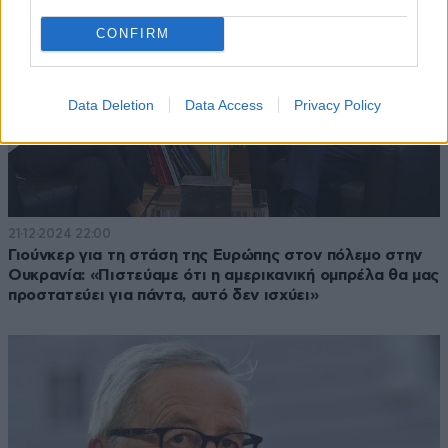
CONFIRM
Data Deletion
Data Access
Privacy Policy
21·12·2024 22:00
Γιούνκερ για τη στάση της Ευρώπης στον πόλεμο στην
Ουκρανία: «Πιστεύαμε ότι η αμερικανική ομπρέλα θα μας
προστατεύει για πάντα, αυτό δεν ισχύει»