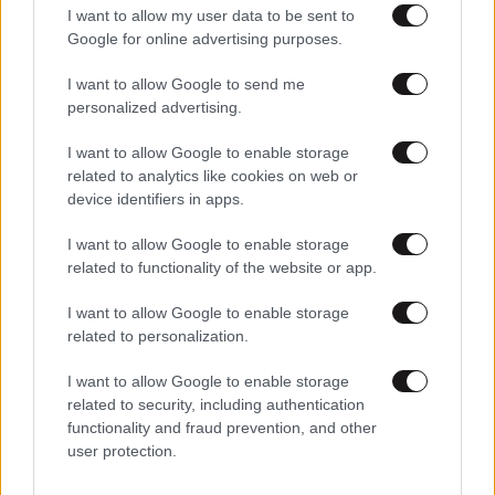
I want to allow my user data to be sent to
Google for online advertising purposes.
I want to allow Google to send me
personalized advertising.
I want to allow Google to enable storage
related to analytics like cookies on web or
device identifiers in apps.
I want to allow Google to enable storage
related to functionality of the website or app.
I want to allow Google to enable storage
18·03·2026 22:07
related to personalization.
Ο Ζαν Κλοντ Γιούνκερ στην εκδήλωση για τα 50 χρόνια
του ΕΛΚ: «Είμαι περήφανος που κρατήσαμε την Ελλάδα
I want to allow Google to enable storage
στην ευρωζώνη»
related to security, including authentication
functionality and fraud prevention, and other
user protection.