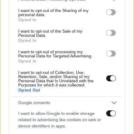
services and may gather and store information including but
not limited to your visit or usage behaviour. You may click to
I want to opt-out of the Sharing of my
personal data.
grant or deny consent to Google and its third-party tags to
Opted In
use your data for below specified purposes in below Google
consent section.
I want to opt-out of the Sale of my
Personal Data.
Opted In
I want to opt-out of processing my
Personal Data for Targeted Advertising.
Opted In
I want to opt-out of Collection, Use,
Retention, Sale, and/or Sharing of my
Personal Data that Is Unrelated with the
Purposes for which it was collected.
Opted Out
11·05·2026 22:16
Google consents
Αποκαλύψεις Γιούνκερ για το 2015 – Από το πρόγραμμα
I want to allow Google to enable storage
της Θεσσαλονίκης του Τσίπρα στο «σκάσε» για την
related to advertising like cookies on web or
πώληση της Ακρόπολης
device identifiers in apps.