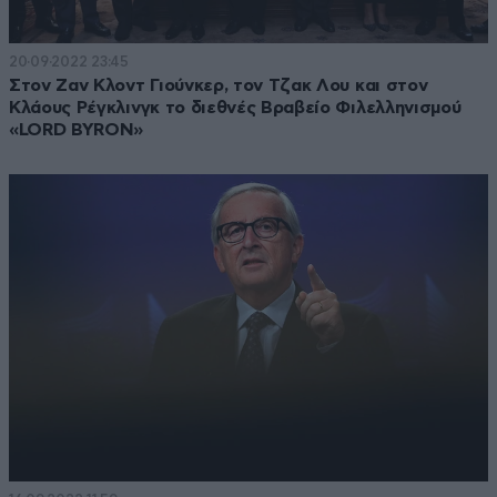
20·09·2022 23:45
Στον Ζαν Κλοντ Γιούνκερ, τον Τζακ Λου και στον
Κλάους Ρέγκλινγκ το διεθνές Βραβείο Φιλελληνισμού
«LORD BYRON»