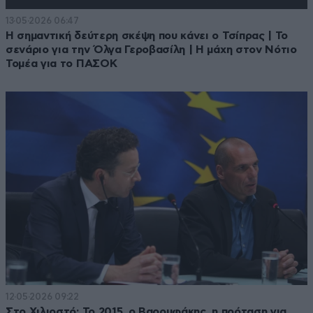
13·05·2026 06:47
Η σημαντική δεύτερη σκέψη που κάνει ο Τσίπρας | Το
σενάριο για την Όλγα Γεροβασίλη | Η μάχη στον Νότιο
Τομέα για το ΠΑΣΟΚ
12·05·2026 09:22
Στο Χιλιοστό: Το 2015, ο Βαρουφάκης, η πρόταση για