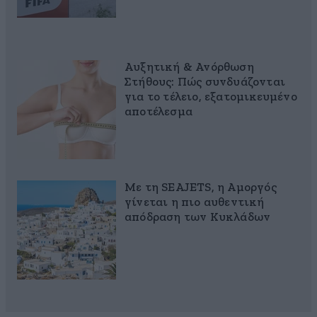
Αυξητική & Ανόρθωση
Στήθους: Πώς συνδυάζονται
για το τέλειο, εξατομικευμένο
αποτέλεσμα
Με τη SEAJETS, η Αμοργός
γίνεται η πιο αυθεντική
απόδραση των Κυκλάδων