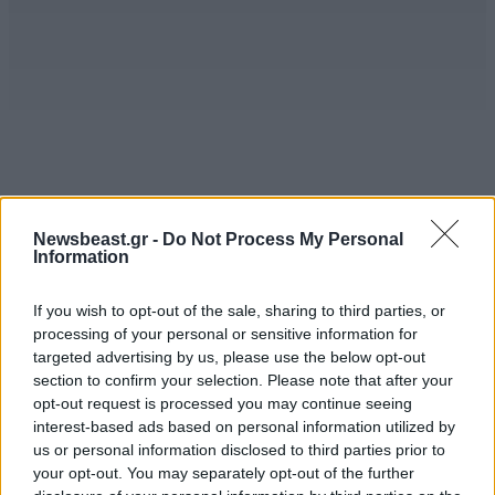
Τρελή Ολλανδέζα
27·11·2015 05:04
ΠΕΡΙΣΣΟΤΕΡΑ ΣΧΟΛΙΑ
Newsbeast.gr -
Do Not Process My Personal
Γελοίοι. Τι θέλουν να δείξουν;
Information
Απαντήστε
0
0
If you wish to opt-out of the sale, sharing to third parties, or
TRENDING
processing of your personal or sensitive information for
targeted advertising by us, please use the below opt-out
section to confirm your selection. Please note that after your
opt-out request is processed you may continue seeing
Μ.
26·11·2015 18:47
interest-based ads based on personal information utilized by
us or personal information disclosed to third parties prior to
....ήθελαν να τους προϊδεάσουν για την φύση των
your opt-out. You may separately opt-out of the further
ντόπιων! Ντροπή τους!!!!