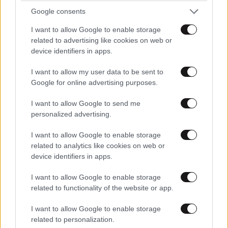
τρελανετε...
Google consents
I want to allow Google to enable storage
Απαντήστε
4
0
related to advertising like cookies on web or
device identifiers in apps.
πίσσα και πούπουλα
26·11·2015 17:27
I want to allow my user data to be sent to
Απλά ο αρθρογράφος δεν εστίασε σωστά. Για
Google for online advertising purposes.
τους μουσουλμάνους θεωρείται μεγάλη
I want to allow Google to send me
προσβολή το κομμένο κεφάλι γουρουνιού στην
personalized advertising.
πόρτα τους.
I want to allow Google to enable storage
Απαντήστε
1
0
related to analytics like cookies on web or
device identifiers in apps.
I want to allow Google to enable storage
related to functionality of the website or app.
I want to allow Google to enable storage
related to personalization.