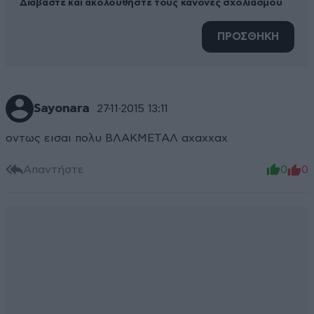
Διαβάστε και ακολουθήστε τους κανόνες σχολιασμού
ΠΡΟΣΘΗΚΗ
Sayonara
27·11·2015 13:11
οντως εισαι πολυ ΒΛΑΚΜΕΤΑΛ αχαχχαχ
Απαντήστε
0
0