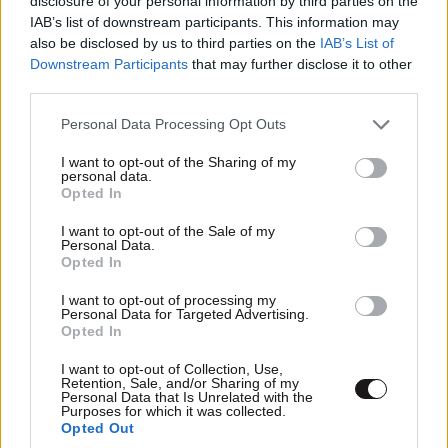
disclosure of your personal information by third parties on the
IAB’s list of downstream participants. This information may
Απαντήστε
1
0
also be disclosed by us to third parties on the
IAB’s List of
Downstream Participants
that may further disclose it to other
third parties.
Please note that this website/app uses one or more Google
Youhou
26·11·2015 18:27
Personal Data Processing Opt Outs
services and may gather and store information including but
not limited to your visit or usage behaviour. You may click to
I want to opt-out of the Sharing of my
Δεν είναι γουρουνοκεφαλές. Είναι
personal data.
grant or deny consent to Google and its third-party tags to
χαζοολλανδοκεφαλές
LIFESTYLE
07·08·2026 18:48
Opted In
use your data for below specified purposes in below Google
Ξεσπά ο Χρήστος Δάντης: «Δεν περίμενα την
consent section.
I want to opt-out of the Sale of my
Απαντήστε
1
1
αχαριστία των ανθρώπων του χώρου»
Personal Data.
Opted In
I want to opt-out of processing my
Personal Data for Targeted Advertising.
ria 2
26·11·2015 17:02
Opted In
I want to opt-out of Collection, Use,
Καλα, ολοι αυτοι οι ταλαιπωρημενοι που τρεχουν να
Retention, Sale, and/or Sharing of my
σωθουν απο τον πολεμο και τους τζιχαντιστες και
Personal Data that Is Unrelated with the
Purposes for which it was collected.
εχουν δει τοσα τα ματια τους, θεωρουν "σκηνικο
Opted Out
τρομου" τις γουρουνοκεφαλες...??? Θα μας