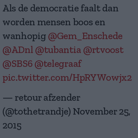
Als de democratie faalt dan
worden mensen boos en
wanhopig
@Gem_Enschede
@ADnl
@tubantia
@rtvoost
@SBS6
@telegraaf
pic.twitter.com/HpRYWowjx2
— retour afzender
(@tothetrandje) November 25,
2015