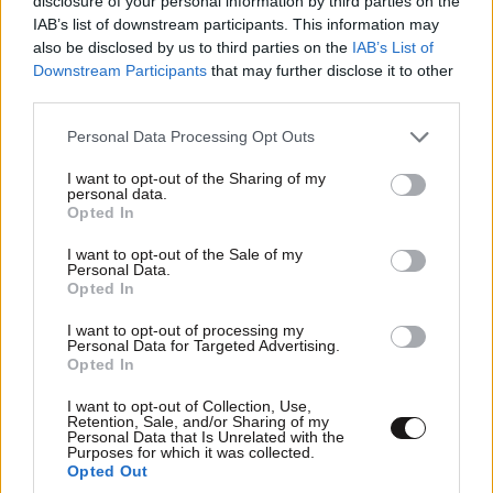
disclosure of your personal information by third parties on the
IAB’s list of downstream participants. This information may
also be disclosed by us to third parties on the
IAB’s List of
Downstream Participants
that may further disclose it to other
third parties.
Please note that this website/app uses one or more Google
Personal Data Processing Opt Outs
services and may gather and store information including but
not limited to your visit or usage behaviour. You may click to
I want to opt-out of the Sharing of my
personal data.
grant or deny consent to Google and its third-party tags to
Opted In
use your data for below specified purposes in below Google
consent section.
I want to opt-out of the Sale of my
Personal Data.
Opted In
I want to opt-out of processing my
Personal Data for Targeted Advertising.
Opted In
I want to opt-out of Collection, Use,
Retention, Sale, and/or Sharing of my
Personal Data that Is Unrelated with the
Purposes for which it was collected.
Opted Out