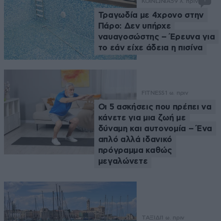
ΚΟΙΝΩΝΙΑ
59 λ. πριν
Τραγωδία με 4χρονο στην
Πάρο: Δεν υπήρχε
ναυαγοσώστης – Έρευνα για
το εάν είχε άδεια η πισίνα
FITNESS
1 ω. πριν
Οι 5 ασκήσεις που πρέπει να
κάνετε για μια ζωή με
δύναμη και αυτονομία – Ένα
απλό αλλά ιδανικό
πρόγραμμα καθώς
μεγαλώνετε
ΤΑΞΙΔΙ
1 ω. πριν