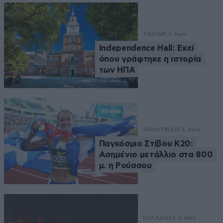
ΤΑΞΙΔΙ
9 λ. πριν
Independence Hall: Εκεί
όπου γράφτηκε η ιστορία
των ΗΠΑ
ΑΘΛΗΤΙΚΑ
15 λ. πριν
Παγκόσμιο Στίβου Κ20:
Ασημένιο μετάλλιο στα 800
μ. η Ρούσσου
ΕΛΛΑΔΑ
24 λ. πριν