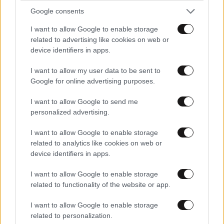
Google consents
I want to allow Google to enable storage
related to advertising like cookies on web or
device identifiers in apps.
I want to allow my user data to be sent to
Google for online advertising purposes.
LIFESTYLE
08·08·2026 19:12
Εριέττα Κούρκουλου – Τα 33α γενέθλια και τα
I want to allow Google to send me
φιλιά με τον Βύρωνα Βασιλειάδη: «Καμία στιγμή
personalized advertising.
ευτυχίας δεδομένη»
I want to allow Google to enable storage
related to analytics like cookies on web or
device identifiers in apps.
I want to allow Google to enable storage
related to functionality of the website or app.
I want to allow Google to enable storage
related to personalization.