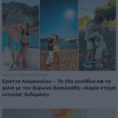
LIFESTYLE
08·08·2026 19:12
Εριέττα Κούρκουλου – Τα 33α γενέθλια και τα
φιλιά με τον Βύρωνα Βασιλειάδη: «Καμία στιγμή
ευτυχίας δεδομένη»