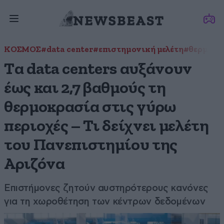
ΚΟΣΜΟΣ
#data center
#επιστημονική μελέτη
#θερμοκρ
Tα data centers αυξάνουν
έως και 2,7 βαθμούς τη
θερμοκρασία στις γύρω
περιοχές – Τι δείχνει μελέτη
του Πανεπιστημίου της
Αριζόνα
Επιστήμονες ζητούν αυστηρότερους κανόνες
για τη χωροθέτηση των κέντρων δεδομένων