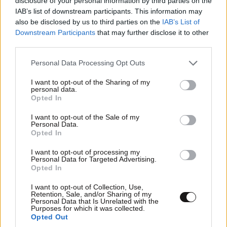
disclosure of your personal information by third parties on the
IAB’s list of downstream participants. This information may
also be disclosed by us to third parties on the
IAB’s List of
Downstream Participants
that may further disclose it to other
third parties.
Σάλος στη Βρετανία: Ο Άντριου παραμένει στη
Please note that this website/app uses one or more Google
Personal Data Processing Opt Outs
λίστα για βασιλική κηδεία παρά την αποπομπή
services and may gather and store information including but
του
not limited to your visit or usage behaviour. You may click to
I want to opt-out of the Sharing of my
personal data.
grant or deny consent to Google and its third-party tags to
Opted In
use your data for below specified purposes in below Google
consent section.
I want to opt-out of the Sale of my
Personal Data.
Opted In
I want to opt-out of processing my
Personal Data for Targeted Advertising.
Opted In
I want to opt-out of Collection, Use,
Retention, Sale, and/or Sharing of my
Personal Data that Is Unrelated with the
Purposes for which it was collected.
Opted Out