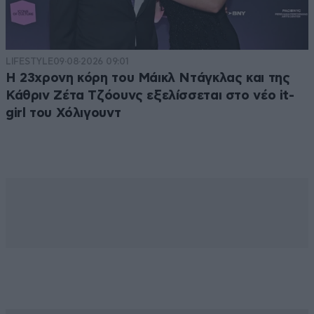
LIFESTYLE
09·08·2026 09:01
Η 23χρονη κόρη τoυ Μάικλ Ντάγκλας και της
Κάθριν Ζέτα Τζόουνς εξελίσσεται στο νέο it-
girl του Χόλιγουντ