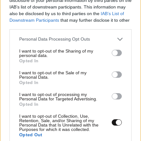
disclosure of your personal information by third parties on the
IAB’s list of downstream participants. This information may
θα μπει μπροστά …? Μου θυμίζει το μύθο με τα
also be disclosed by us to third parties on the
IAB’s List of
ποντίκια και το γάτο.
Downstream Participants
that may further disclose it to other
third parties.
Απαντήστε
2
2
Please note that this website/app uses one or more Google
Personal Data Processing Opt Outs
services and may gather and store information including but
not limited to your visit or usage behaviour. You may click to
I want to opt-out of the Sharing of my
personal data.
grant or deny consent to Google and its third-party tags to
Γελασα
15·04·2026 01:43
Opted In
use your data for below specified purposes in below Google
consent section.
Ποιος πεταει εξω την αμερικη?
I want to opt-out of the Sale of my
Personal Data.
Opted In
Απαντήστε
0
1
I want to opt-out of processing my
Personal Data for Targeted Advertising.
Opted In
σύμφωνα με ....
14·04·2026 23:00
I want to opt-out of Collection, Use,
Retention, Sale, and/or Sharing of my
Personal Data that Is Unrelated with the
... εμπιστευτικές πληροφορίες το σχέδιο ονομάζεται
Purposes for which it was collected.
Opted Out
Seagull Soup me Αvgolemono 👍