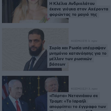
Η Κλέλια Ανδριολάτου
έκανε γιόγκα στον Αχέροντα
φορώντας το μαγιό της
ΚΟΣΜΟΣ
15 λ. πριν
Συρία και Ρωσία υπέγραψαν
μνημόνιο κατανόησης για το
μέλλον των ρωσικών
βάσεων
ΚΟΣΜΟΣ
21 λ. πριν
«Πόρτα» Νετανιάχου σε
Τραμπ: «Το Ισραήλ
απορρίπτει το έγγραφο των