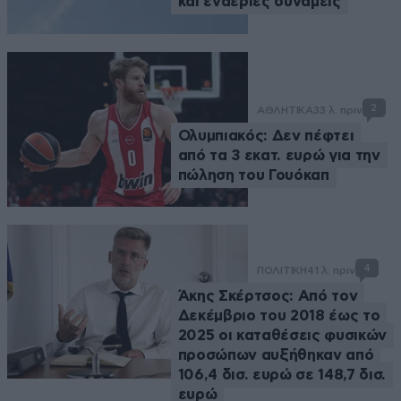
και εναέριες δυνάμεις
2
ΑΘΛΗΤΙΚΑ
33 λ. πριν
Ολυμπιακός: Δεν πέφτει
από τα 3 εκατ. ευρώ για την
πώληση του Γουόκαπ
4
ΠΟΛΙΤΙΚΗ
41 λ. πριν
Άκης Σκέρτσος: Από τον
Δεκέμβριο του 2018 έως το
2025 οι καταθέσεις φυσικών
προσώπων αυξήθηκαν από
106,4 δισ. ευρώ σε 148,7 δισ.
ευρώ