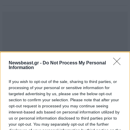
Newsbeast.gr -
Do Not Process My Personal
Information
If you wish to opt-out of the sale, sharing to third parties, or
processing of your personal or sensitive information for
targeted advertising by us, please use the below opt-out
section to confirm your selection. Please note that after your
opt-out request is processed you may continue seeing
Άγαμοι θυται
15·04·2026 03:00
interest-based ads based on personal information utilized by
us or personal information disclosed to third parties prior to
Λυπάμαι που το λέω αλλά χωρίς την Αμερική δεν
your opt-out. You may separately opt-out of the further
κάνετε βήμα, θα μείνετε με τα σχέδια, ποιος από εσάς