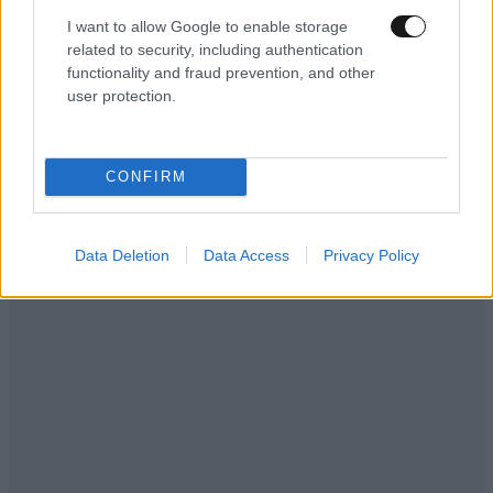
LIFESTYLE
08·08·2026 19:12
I want to allow Google to enable storage
Εριέττα Κούρκουλου – Τα 33α γενέθλια και τα
related to security, including authentication
φιλιά με τον Βύρωνα Βασιλειάδη: «Καμία στιγμή
functionality and fraud prevention, and other
ευτυχίας δεδομένη»
user protection.
CONFIRM
Data Deletion
Data Access
Privacy Policy