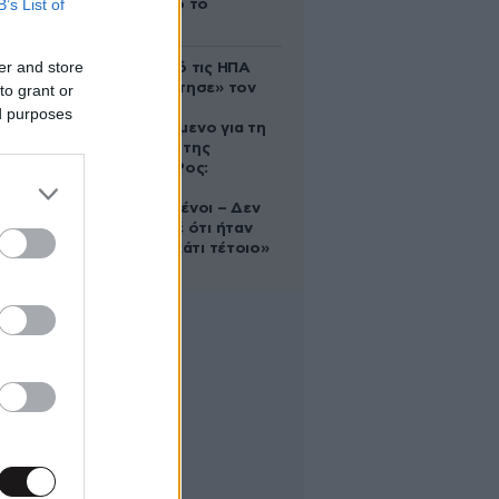
B’s List of
του Δία από το
απόγευμα;
er and store
Ζευγάρι από τις ΗΠΑ
που «υιοθέτησε» τον
to grant or
Αφγανό
ed purposes
κατηγορούμενο για τη
δολοφονία της
Ελίζαμπεθ Ρος:
«Είμαστε
συντετριμμένοι – Δεν
έδειξε ποτέ ότι ήταν
ικανός για κάτι τέτοιο»