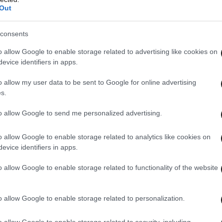
Out
consents
o allow Google to enable storage related to advertising like cookies on
evice identifiers in apps.
o allow my user data to be sent to Google for online advertising
s.
to allow Google to send me personalized advertising.
nutes», την οποία παρακολουθούν κάθε
o allow Google to enable storage related to analytics like cookies on
ια τηλεθεατές
με ρεπορτάζ για την αμερικανική
evice identifiers in apps.
ες, αποτελεί έναν από τους κυριότερους στόχους
o allow Google to enable storage related to functionality of the website
ύ προέδρου Ντόναλντ Τραμπ κατά των
o allow Google to enable storage related to personalization.
ικανός είχε προσφύγει στη δικαιοσύνη σε βάρος
o allow Google to enable storage related to security, including