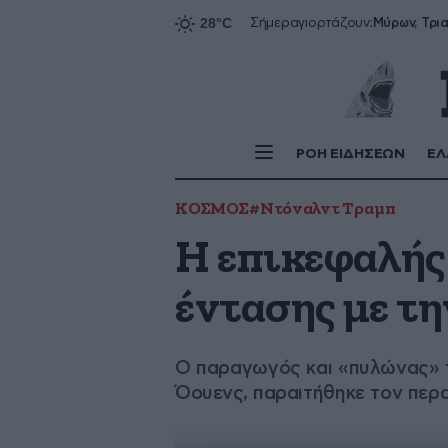
Σήμερα
γιορτάζουν:
ΡΟΗ ΕΙΔΗΣΕΩΝ
ΕΛ
ΚΟΣΜΟΣ
#Ντόναλντ Τραμπ
Η επικεφαλής
έντασης με τ
Ο παραγωγός και «πυλώνας» τ
Όουενς, παραιτήθηκε τον περ