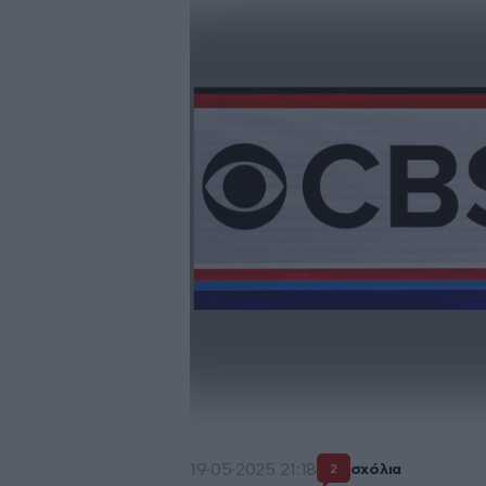
19·05·2025 21:18
σχόλια
2