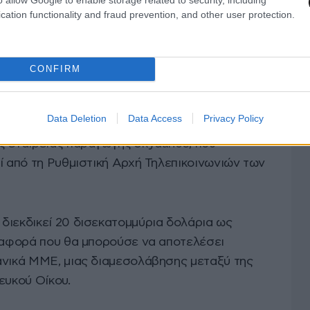
τι είχε παραποιήσει μια συνέντευξη της
cation functionality and fraud prevention, and other user protection.
 Κάμαλα Χάρις την 7η Οκτωβρίου. Κατηγορίες
nutes” και το CBS News και παρατηρητές είχαν
CONFIRM
ι θέματα επικριτικά προς την κυβέρνηση
Data Deletion
Data Access
Privacy Policy
χώνευσης μεταξύ της ιδιοκτήτριας εταιρείας
ης εταιρείας παραγωγής Skydance, που
ί από τη Ρυθμιστική Αρχή Τηλεπικοινωνιών των
διεκδικεί 20 δισεκατομμύρια δολάρια ως
διαφορά που θα μπορούσε να αποτελέσει
ανικά ΜΜΕ, μιας διαμεσολάβησης μεταξύ της
ευκού Οίκου.