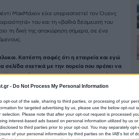
υέντι ΜακΜάχον είχε υπερασπιστεί τον Όυενς
κεραιότητά» του και τη «βαθιά δέσμευσή του
σει τη δική της αποχώρηση σήμερα, σε ένα
όμενους.
πλοκοι. Κατέστη σαφές ότι η εταιρεία και εγώ
α σελίδα σχετικά με την πορεία που πρέπει να
ιρός για εμένα να προχωρήσω και για αυτόν τον
νέα διοίκηση», δήλωσε η ΜακΜάχον σε ένα
.gr -
Do Not Process My Personal Information
σε γνώση του Γαλλικού Πρακτορείου Ειδήσεων.
to opt-out of the sale, sharing to third parties, or processing of your per
formation for targeted advertising by us, please use the below opt-out s
ου CBS News, ο γενικός διευθυντής της
r selection. Please note that after your opt-out request is processed y
βαίωσε αυτήν την παραίτηση, ενώ ευχαρίστησε τη
eing interest-based ads based on personal information utilized by us or
disclosed to third parties prior to your opt-out. You may separately opt-
α» της αυτά «τα τελευταία τέσσερα χρόνια», η
losure of your personal information by third parties on the IAB’s list of
ενισχύσει» τη μετάδοση των περιεχομένων του