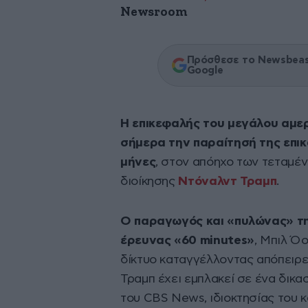
Newsroom
Πρόσθεσε το Newsbeast
Google
Η επικεφαλής του μεγάλου αμερ
σήμερα την παραίτησή της επι
μήνες
, στον απόηχο των τεταμέν
διοίκησης
Ντόναλντ Τραμπ
.
Ο παραγωγός και «πυλώνας» τη
έρευνας «60 minutes»
, Μπιλ Ό
δίκτυο καταγγέλλοντας απόπειρε
Τραμπ έχει εμπλακεί σε ένα δικ
του CBS News, ιδιοκτησίας του 