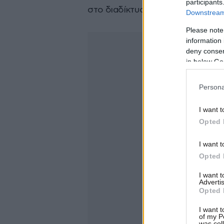
participants
στο διαδίκτυο.
Downstream 
Please note
information 
deny consent
in below Go
Persona
I want t
Opted 
I want t
Opted 
I want 
Advertis
Opted 
I want t
of my P
was col