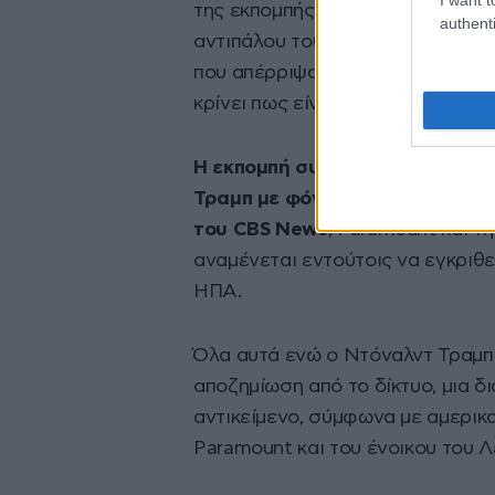
της εκπομπής κατηγορώντας την ό
authenti
αντιπάλου του των Δημοκρατικών
που απέρριψαν η εκπομπή “60 mi
κρίνει πως είναι αβάσιμες.
Η εκπομπή συνέχισε να προβάλε
Τραμπ με φόντο ένα σχέδιο συγ
του CBS News
, Paramount και τ
αναμένεται εντούτοις να εγκριθε
ΗΠΑ.
Όλα αυτά ενώ ο Ντόναλντ Τραμπ 
αποζημίωση από το δίκτυο, μια 
αντικείμενο, σύμφωνα με αμερικ
Paramount και του ένοικου του Λ