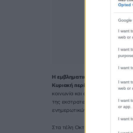
Opted 
Google 
I want t
web or d
I want t
purpose
I want 
Η εμβληματική εκπομπή «60 mi
I want t
Κυριακή περίπου 10 εκατομμύρ
web or d
κοινωνία και από εμπόλεμες ζών
I want t
της εκστρατείας του Αμερικανο
or app.
ενημερωτικών ΜΜΕ.
I want t
Στα τέλη Οκτωβρίου, ο Ρεπουμπλ
I want t