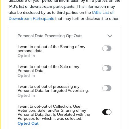
disclosure of your personal information by third parties on the
IAB’s list of downstream participants. This information may
ΚΟΣΜΟΣ
36 λ. πριν
also be disclosed by us to third parties on the
IAB’s List of
Ζευγάρι από τις ΗΠΑ που «υιοθέτησε» τον
Downstream Participants
that may further disclose it to other
Αφγανό κατηγορούμενο για τη δολοφονία της
third parties.
Ελίζαμπεθ Ρος: «Είμαστε συντετριμμένοι – Δεν
Please note that this website/app uses one or more Google
Personal Data Processing Opt Outs
έδειξε ποτέ ότι ήταν ικανός για κάτι τέτοιο»
services and may gather and store information including but
not limited to your visit or usage behaviour. You may click to
I want to opt-out of the Sharing of my
personal data.
grant or deny consent to Google and its third-party tags to
Opted In
use your data for below specified purposes in below Google
consent section.
I want to opt-out of the Sale of my
Personal Data.
Opted In
I want to opt-out of processing my
Personal Data for Targeted Advertising.
Opted In
I want to opt-out of Collection, Use,
Retention, Sale, and/or Sharing of my
Personal Data that Is Unrelated with the
Purposes for which it was collected.
Opted Out