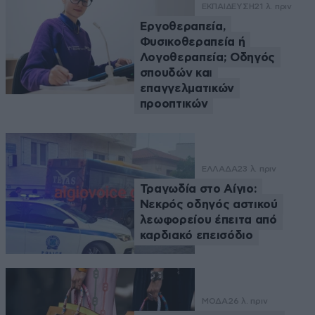
ΕΚΠΑΙΔΕΥΣΗ
21 λ. πριν
Εργοθεραπεία,
Φυσικοθεραπεία ή
Λογοθεραπεία; Οδηγός
σπουδών και
επαγγελματικών
προοπτικών
ΕΛΛΑΔΑ
23 λ. πριν
Τραγωδία στο Αίγιο:
Νεκρός οδηγός αστικού
λεωφορείου έπειτα από
καρδιακό επεισόδιο
ΜΟΔΑ
26 λ. πριν