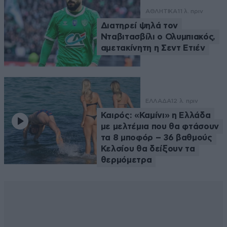
ΑΘΛΗΤΙΚΑ
11 λ. πριν
Διατηρεί ψηλά τον
Νταβιτασβίλι ο Ολυμπιακός,
αμετακίνητη η Σεντ Ετιέν
ΕΛΛΑΔΑ
12 λ. πριν
Καιρός: «Καμίνι» η Ελλάδα
με μελτέμια που θα φτάσουν
τα 8 μποφόρ – 36 βαθμούς
Κελσίου θα δείξουν τα
θερμόμετρα