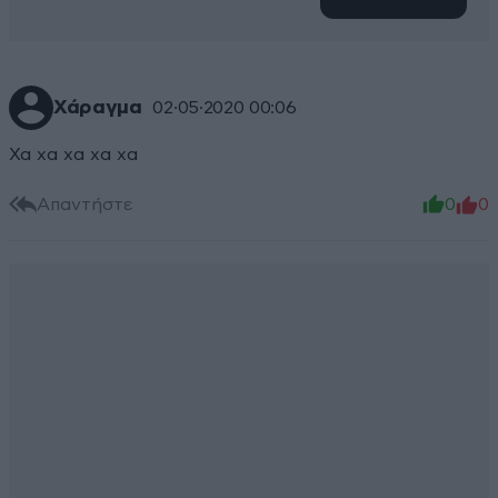
Χάραγμα
02·05·2020 00:06
Χα χα χα χα χα
Απαντήστε
0
0