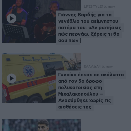
LIFESTYLE
1 λ. πριν
Γιάννης Βαρδής για τα
γενέθλια του αείμνηστου
πατέρα του: «Αν ρωτήσεις
πώς περνάω, ξέρεις τι θα
σου πω»
ΕΛΛΑΔΑ
4 λ. πριν
Γυναίκα έπεσε σε ακάλυπτο
από τον 5ο όροφο
πολυκατοικίας στη
Μιχαλακοπούλου –
Ανασύρθηκε χωρίς τις
αισθήσεις της