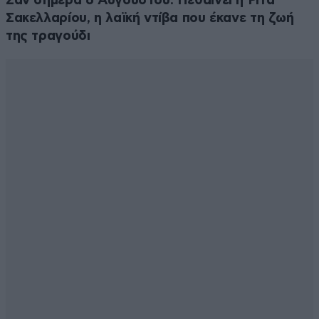
Σαν σήμερα 6 Αυγούστου: Πεθαίνει η Ρίτα
Σακελλαρίου, η λαϊκή ντίβα που έκανε τη ζωή
της τραγούδι