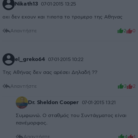
Nikath13
07·01·2015 13:25
οχι δεν εχουν και τιποτα το τρομερο της Αθηνας
Απαντήστε
2
0
el_greko64
07·01·2015 10:22
Της Αθήνας δεν σας αρέσει Δηλαδή ??
Απαντήστε
3
2
Dr. Sheldon Cooper
07·01·2015 13:21
Συμφωνώ. O σταθμός του Συντάγματος είναι
πανέμορφος.
Απαντήστε
4
1