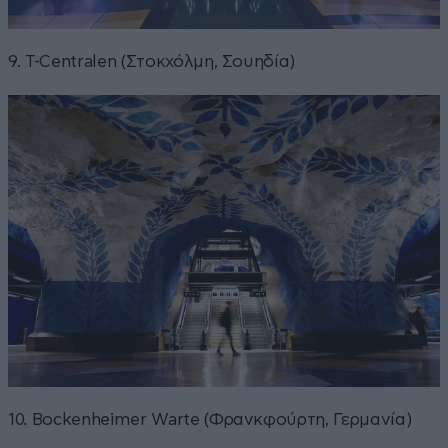
9. T-Centralen (Στοκχόλμη, Σουηδία)
10. Bockenheimer Warte (Φρανκφούρτη, Γερμανία)