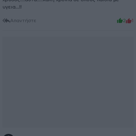
υγεια...!!
Απαντήστε
2
1