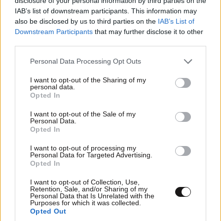
disclosure of your personal information by third parties on the
IAB’s list of downstream participants. This information may
15. Staromestska (Πράγα, Τσεχία)
also be disclosed by us to third parties on the
IAB’s List of
Downstream Participants
that may further disclose it to other
third parties.
Please note that this website/app uses one or more Google
Personal Data Processing Opt Outs
services and may gather and store information including but
not limited to your visit or usage behaviour. You may click to
I want to opt-out of the Sharing of my
personal data.
grant or deny consent to Google and its third-party tags to
Opted In
use your data for below specified purposes in below Google
consent section.
I want to opt-out of the Sale of my
Personal Data.
Opted In
I want to opt-out of processing my
Personal Data for Targeted Advertising.
Opted In
I want to opt-out of Collection, Use,
Retention, Sale, and/or Sharing of my
Personal Data that Is Unrelated with the
Purposes for which it was collected.
Opted Out