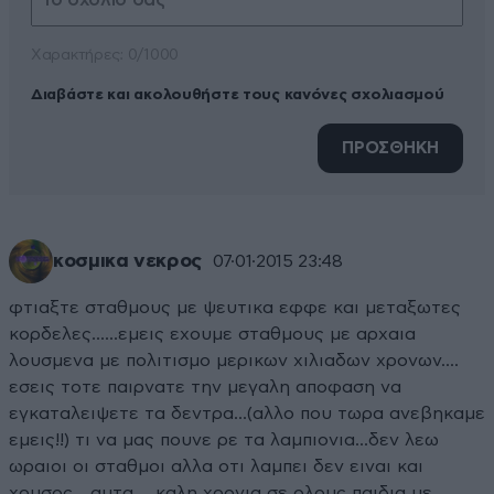
Xαρακτήρες: 0/1000
Διαβάστε και ακολουθήστε τους κανόνες σχολιασμού
ΠΡΟΣΘΗΚΗ
κοσμικα νεκρος
07·01·2015 23:48
φτιαξτε σταθμους με ψευτικα εφφε και μεταξωτες
κορδελες......εμεις εχουμε σταθμους με αρχαια
λουσμενα με πολιτισμο μερικων χιλιαδων χρονων....
εσεις τοτε παιρνατε την μεγαλη αποφαση να
εγκαταλειψετε τα δεντρα...(αλλο που τωρα ανεβηκαμε
εμεις!!) τι να μας πουνε ρε τα λαμπιονια...δεν λεω
ωραιοι οι σταθμοι αλλα οτι λαμπει δεν ειναι και
χρυσος....αυτα.....καλη χρονια σε ολους παιδια με