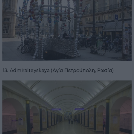
13. Admiralteyskaya (Αγία Πετρούπολη, Ρωσία)