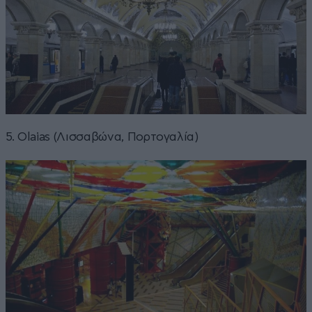
5. Olaias (Λισσαβώνα, Πορτογαλία)