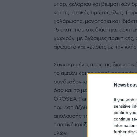
μπαρ, κελαριού και βιωματικών δ
και τις τοπικές πρώτες ύλες. Πα
χαλάρωσης, μονοπάτια και ιδιόκτ
15 εκατ., που σχεδιάστηκε αρχιτε
χωριού», με βιώσιμες πρακτικές,
αρώματα και γεύσεις με την κληρ
Συγκεκριμένα, προς τις βιωματικ
το αμπέλι και το κρασί, προσφέρ
συνδυάζοντας τόσο την ιστορία τ
Newsbeast
όσο και το μεράκι του ιδιοκτήτη 
OROSEA Paros διαθέτει το δικό τ
If you wish 
sensitive in
που εστιάζουν σε τοπικές ποικιλ
confirm you
απόλαυσής τους. Παράλληλα, ως 
continue se
παριανή κουζίνα, με αξιοποίηση 
information 
further disc
υλών.