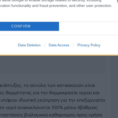
cation functionality and fraud prevention, and other user protection.
CONFIRM
Data Deletion
Data Access
Privacy Policy
 ανάπτυξης, το σύνολο των κατασκευών είναι
ες θερμότητας για την θερμοκρασία νερού και
 υπάρχει ιδιωτική γεώτρηση για την επεξεργασία
 το νερό ανακυκλώνεται 100% μέσω 4βάθμιας
αταστάσεις βιολογικού καθαρισμού, προς χρήση