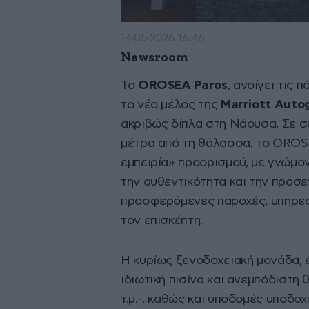
14·05·2026 16:46
Newsroom
Το
OROSEA Paros
, ανοίγει τις 
το νέο μέλος της
Marriott Autog
ακριβώς δίπλα στη Νάουσα. Σε σ
μέτρα από τη θάλασσα, το OROS
εμπειρία» προορισμού, με γνώμον
την αυθεντικότητα και την προσε
προσφερόμενες παροχές, υπηρεσί
τον επισκέπτη.
Η κυρίως ξενοδοχειακή μονάδα, έ
ιδιωτική πισίνα και ανεμπόδιστ
τ.μ.-, καθώς και υποδομές υποδοχ