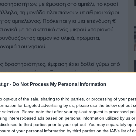
ραστηριοτήτων, με έμφαση στο αμπέλι, το κρασί
ράλληλα, τη μονάδα πλαισιώνουν υπαίθριοι χώροι
ητος αμπελώνας. Πρόκειται για μια επένδυση €
κτονικά με το σκεπτικό ενός μικρού «παριανού
 συνδυάζοντας αρμονικά υλικά, χρώματα,
ονομιά του νησιού.
ές δραστηριότητες, έμφαση έχει δοθεί γύρω από
οντας μια επιμέρους ξεχωριστή «εμπειρία» και
ης περιοχής – ως αγροικία αμπελιών κυρίως –
.gr -
Do Not Process My Personal Information
για το κρασί σε όλες τις εκφάνσεις του. Το
ου αμπέλι, sommelier και βιωματικές δράσεις,
to opt-out of the sale, sharing to third parties, or processing of your per
formation for targeted advertising by us, please use the below opt-out s
ίες οίνου, σε συνδυασμό με εναλλακτικές μορφές
r selection. Please note that after your opt-out request is processed y
προς τη γαστρονομία, οι επιλογές αφορούν στην
eing interest-based ads based on personal information utilized by us or
αποκλειστικά τοπικών και ελληνικών πρώτων
disclosed to third parties prior to your opt-out. You may separately opt-
losure of your personal information by third parties on the IAB’s list of