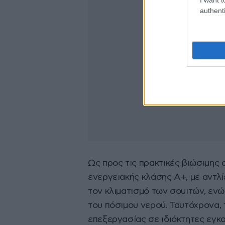
authenti
Ως προς τις πρακτικές βιώσιμης
ενεργειακής κλάσης Α+, με αντλί
τον κλιματισμό των σουιτών, ενώ
του πόσιμου νερού. Ταυτόχρονα,
επεξεργασίας σε ιδιόκτητες εγκ