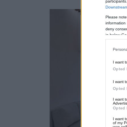
participants
Downstream 
Please note
information 
deny consent
in below Go
Persona
I want t
Opted 
I want t
Opted 
I want 
Advertis
Opted 
I want t
of my P
was col