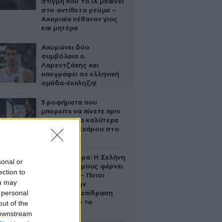
στιγμή που το ΙΧ μπαίνει
στο αντίθετο ρεύμα –
Ακαριαία πέθαναν γιος
και μητέρα
Ακυρώνει δύο
συμβόλαια ο
Λαρεντζάκης και
υπογράφει σε ελληνική
ομάδα-έκπληξη!
5 ροφήματα που
μπορείτε να πίνετε πριν
τον ύπνο για καλύτερα
επίπεδα σακχάρου στο
αίμα
Ζώδια σήμερα: Η Σελήνη
sonal or
στους Διδύμους φέρνει
ection to
ανατροπές – Ποιοι
ou may
δέχονται την
 personal
ευεργετική επίδραση
του Δία από το
out of the
απόγευμα;
 downstream