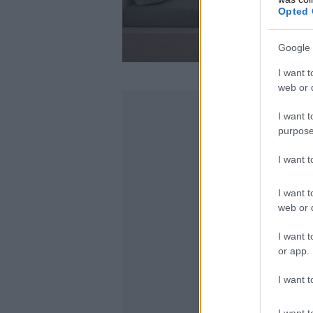
Opted 
Google 
I want t
web or d
I want t
purpose
I want 
I want t
web or d
I want t
or app.
I want t
I want t