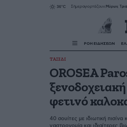
Σήμερα
γιορτάζουν:
ΡΟΗ ΕΙΔΗΣΕΩΝ
ΕΛ
ΤΑΞΙΔΙ
OROSEA Paros
ξενοδοχειακή 
φετινό καλοκ
40 σουίτες με ιδιωτική πισίνα
γαστρονομία και ιδιαίτερες β