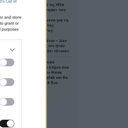
B’s List of
Ζευγάρι από τις ΗΠΑ
που «υιοθέτησε» τον
Αφγανό
er and store
κατηγορούμενο για τη
to grant or
δολοφονία της
ed purposes
Ελίζαμπεθ Ρος:
«Είμαστε
συντετριμμένοι – Δεν
έδειξε ποτέ ότι ήταν
ικανός για κάτι τέτοιο»
Το φαραωνικών
διαστάσεων κτίριο που
χτίζει ο Έλον Μασκ
λέγεται Terafab και θα
κοστίσει 16,8 δισ.
δολάρια