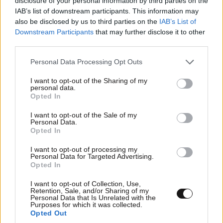
disclosure of your personal information by third parties on the
IAB’s list of downstream participants. This information may
also be disclosed by us to third parties on the
IAB’s List of
Downstream Participants
that may further disclose it to other
third parties.
Please note that this website/app uses one or more Google
Personal Data Processing Opt Outs
services and may gather and store information including but
not limited to your visit or usage behaviour. You may click to
I want to opt-out of the Sharing of my
personal data.
grant or deny consent to Google and its third-party tags to
Opted In
use your data for below specified purposes in below Google
consent section.
I want to opt-out of the Sale of my
Personal Data.
Opted In
I want to opt-out of processing my
Personal Data for Targeted Advertising.
Opted In
I want to opt-out of Collection, Use,
Retention, Sale, and/or Sharing of my
Personal Data that Is Unrelated with the
Purposes for which it was collected.
Opted Out