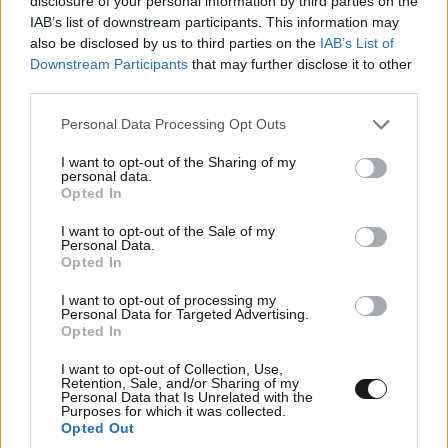
disclosure of your personal information by third parties on the
IAB’s list of downstream participants. This information may
TRENDING
also be disclosed by us to third parties on the
IAB’s List of
Downstream Participants
that may further disclose it to other
third parties.
Please note that this website/app uses one or more Google
Personal Data Processing Opt Outs
services and may gather and store information including but
not limited to your visit or usage behaviour. You may click to
I want to opt-out of the Sharing of my
personal data.
grant or deny consent to Google and its third-party tags to
Opted In
use your data for below specified purposes in below Google
consent section.
I want to opt-out of the Sale of my
Personal Data.
Opted In
I want to opt-out of processing my
Personal Data for Targeted Advertising.
Opted In
ΕΛΛΑΔΑ
10·08·2026 00:07
I want to opt-out of Collection, Use,
Σαν σήμερα 10 Αυγούστου: Η Ελλάδα αγγίζει
Retention, Sale, and/or Sharing of my
Personal Data that Is Unrelated with the
για λίγο το όνειρο «των δύο ηπείρων και των
Purposes for which it was collected.
Opted Out
πέντε θαλασσών»