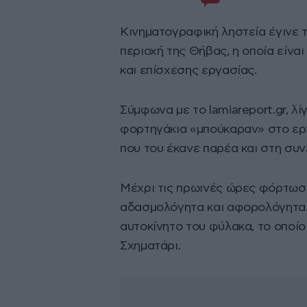
Κινηματογραφική ληστεία έγινε 
περιοχή της Θήβας, η οποία είν
και επίσχεσης εργασίας.
Σύμφωνα με το
lamiareport.gr
, λ
φορτηγάκια «μπούκαραν» στο εργ
που του έκανε παρέα και στη συ
Μέχρι τις πρωινές ώρες φόρτωσαν
αδασμολόγητα και αφορολόγητα. 
αυτοκίνητο του φύλακα, το οποί
Σχηματάρι.