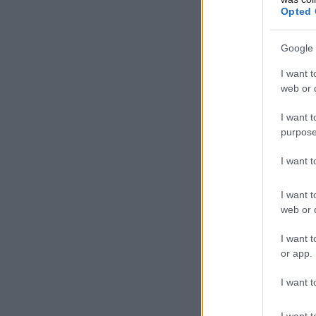
Opted 
Google 
I want t
web or d
I want t
purpose
I want 
I want t
web or d
I want t
or app.
I want t
I want t