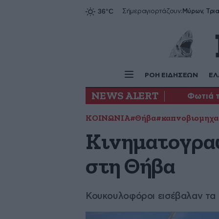
Σήμερα
γιορτάζουν:
ΡΟΗ ΕΙΔΗΣΕΩΝ
ΕΛ
NEWS ALERT
Φωτιά 
ΚΟΙΝΩΝΙΑ
#Θήβα
#καπνοβιομηχα
Κινηματογραφ
στη Θήβα
Κουκουλοφόροι εισέβαλαν τα