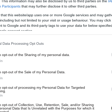
. This information may also be disclosed by us to third parties on the
IA
Participants
that may further disclose it to other third parties.
 that this website/app uses one or more Google services and may gath
including but not limited to your visit or usage behaviour. You may click 
 to Google and its third-party tags to use your data for below specifi
ogle consent section.
ς κατάφερε να λυθεί και να ειδοποιήσει τις
l Data Processing Opt Outs
o opt-out of the Sharing of my personal data.
 των πακέτων που έκλεψαν από την
In
 γίνει καταμέτρηση από το τελωνείο που τα είχε
o opt-out of the Sale of my Personal Data.
In
to opt-out of processing my Personal Data for Targeted
ing.
In
o opt-out of Collection, Use, Retention, Sale, and/or Sharing
ersonal Data that Is Unrelated with the Purposes for which it
lected.