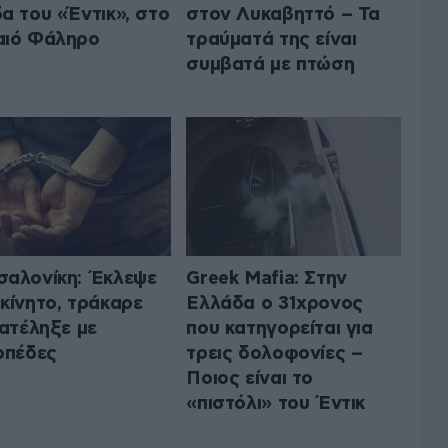
α του «Έντικ», στο
στον Λυκαβηττό – Τα
αιό Φάληρο
τραύματά της είναι
συμβατά με πτώση
αλονίκη: Έκλεψε
Greek Mafia: Στην
κίνητο, τράκαρε
Ελλάδα ο 31χρονος
κατέληξε με
που κατηγορείται για
οπέδες
τρεις δολοφονίες –
Ποιος είναι το
«πιστόλι» του Έντικ