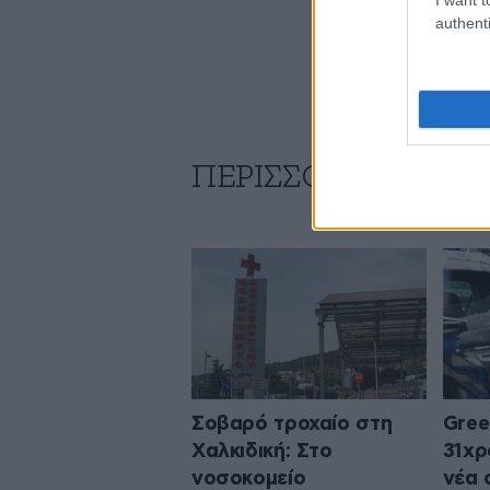
authenti
ΠΕΡΙΣΣΟΤΕΡΑ ΑΠΟ
Σοβαρό τροχαίο στη
Gree
Χαλκιδική: Στο
31χρ
νοσοκομείο
νέα 