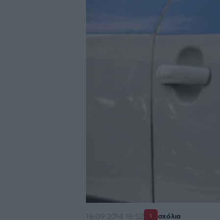
18·09·2014 18:52
σχόλια
1