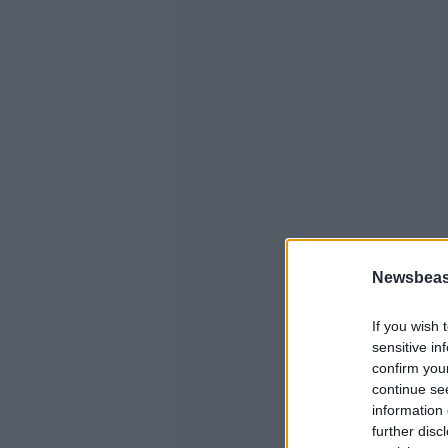
Newsbeast
If you wish 
sensitive in
confirm you
continue se
information 
further disc