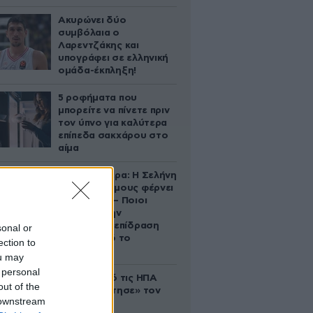
Ακυρώνει δύο
συμβόλαια ο
Λαρεντζάκης και
υπογράφει σε ελληνική
ομάδα-έκπληξη!
5 ροφήματα που
μπορείτε να πίνετε πριν
τον ύπνο για καλύτερα
επίπεδα σακχάρου στο
αίμα
Ζώδια σήμερα: Η Σελήνη
στους Διδύμους φέρνει
ανατροπές – Ποιοι
δέχονται την
ευεργετική επίδραση
sonal or
του Δία από το
ection to
απόγευμα;
ou may
 personal
Ζευγάρι από τις ΗΠΑ
out of the
που «υιοθέτησε» τον
 downstream
Αφγανό