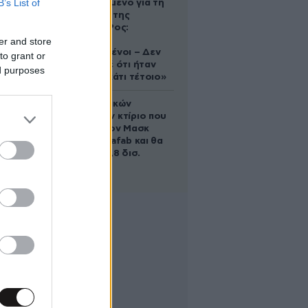
B’s List of
κατηγορούμενο για τη
δολοφονία της
Ελίζαμπεθ Ρος:
«Είμαστε
er and store
συντετριμμένοι – Δεν
to grant or
έδειξε ποτέ ότι ήταν
ed purposes
ικανός για κάτι τέτοιο»
Το φαραωνικών
διαστάσεων κτίριο που
χτίζει ο Έλον Μασκ
λέγεται Terafab και θα
κοστίσει 16,8 δισ.
δολάρια