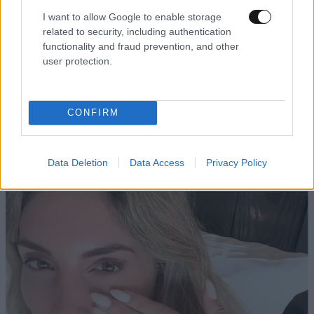
I want to allow Google to enable storage
related to security, including authentication
Xαρακτήρες: 0/1000
functionality and fraud prevention, and other
Διαβάστε και ακολουθήστε τους κανόνες σχολιασμού
user protection.
ΠΡΟΣΘΗΚΗ
CONFIRM
Data Deletion
Data Access
Privacy Policy
TRENDING