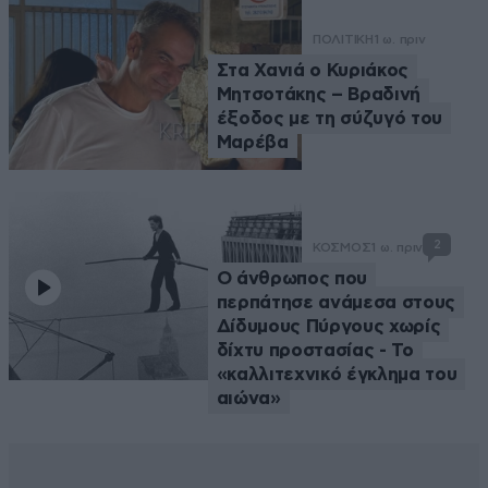
ΠΟΛΙΤΙΚΗ
1 ω. πριν
Στα Χανιά ο Κυριάκος
Μητσοτάκης – Βραδινή
έξοδος με τη σύζυγό του
Μαρέβα
2
ΚΟΣΜΟΣ
1 ω. πριν
Ο άνθρωπος που
περπάτησε ανάμεσα στους
Δίδυμους Πύργους χωρίς
δίχτυ προστασίας - Το
«καλλιτεχνικό έγκλημα του
αιώνα»