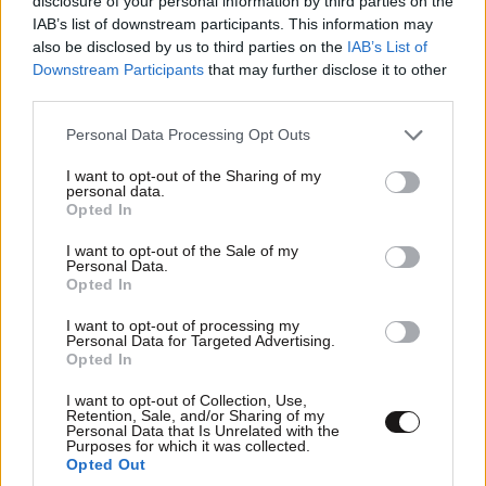
disclosure of your personal information by third parties on the
IAB’s list of downstream participants. This information may
παράτησαν σε αυτοκίνητο οι δύο συνεργοί
also be disclosed by us to third parties on the
IAB’s List of
Downstream Participants
that may further disclose it to other
third parties.
Please note that this website/app uses one or more Google
Personal Data Processing Opt Outs
services and may gather and store information including but
Ακολουθήστε το
NEWSBEAST
στο
Google News
not limited to your visit or usage behaviour. You may click to
I want to opt-out of the Sharing of my
και μάθετε πρώτοι όλες τις ειδήσεις
personal data.
grant or deny consent to Google and its third-party tags to
Opted In
use your data for below specified purposes in below Google
consent section.
I want to opt-out of the Sale of my
Personal Data.
Opted In
I want to opt-out of processing my
Personal Data for Targeted Advertising.
Opted In
I want to opt-out of Collection, Use,
Retention, Sale, and/or Sharing of my
Personal Data that Is Unrelated with the
Purposes for which it was collected.
Opted Out