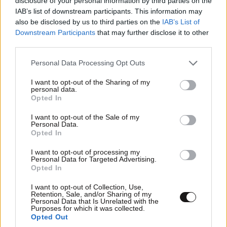
disclosure of your personal information by third parties on the
IAB’s list of downstream participants. This information may
also be disclosed by us to third parties on the
IAB’s List of
Downstream Participants
that may further disclose it to other
third parties.
Please note that this website/app uses one or more Google
Personal Data Processing Opt Outs
services and may gather and store information including but
ΕΛΛΑΔΑ
05·08·2026 21:24
not limited to your visit or usage behaviour. You may click to
I want to opt-out of the Sharing of my
«Κάηκε το σπίτι μας στην Ελλάδα λίγο πριν
personal data.
grant or deny consent to Google and its third-party tags to
Opted In
μετακομίσουμε»: Απαρηγόρητη η οικογένεια
use your data for below specified purposes in below Google
από τη Βρετανία που είδε το όνειρο ζωής να
consent section.
I want to opt-out of the Sale of my
Personal Data.
γίνεται στάχτη
Opted In
I want to opt-out of processing my
Personal Data for Targeted Advertising.
Opted In
I want to opt-out of Collection, Use,
Retention, Sale, and/or Sharing of my
Personal Data that Is Unrelated with the
Purposes for which it was collected.
Opted Out