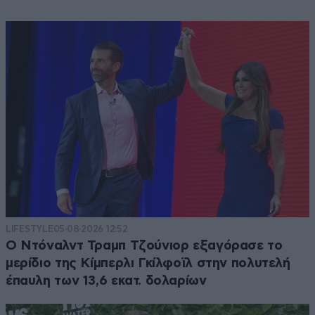
LIFESTYLE
05·08·2026 12:52
Ο Ντόναλντ Τραμπ Τζούνιορ εξαγόρασε το
μερίδιο της Κίμπερλι Γκίλφοϊλ στην πολυτελή
έπαυλη των 13,6 εκατ. δολαρίων