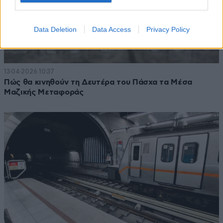
Data Deletion
Data Access
Privacy Policy
13·04·2026 10:37
Πώς θα κινηθούν τη Δευτέρα του Πάσχα τα Μέσα
Μαζικής Μεταφοράς