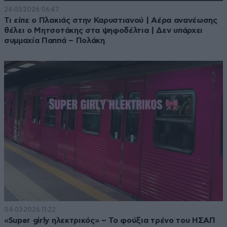
24·03·2026 06:47
Τι είπε ο Πλακιάς στην Καρυστιανού | Αέρα ανανέωσης
θέλει ο Μητσοτάκης στα ψηφοδέλτια | Δεν υπάρχει
συμμαχία Παππά – Πολάκη
04·03·2026 11:22
«Super girly ηλεκτρικός» – Το φούξια τρένο του ΗΣΑΠ