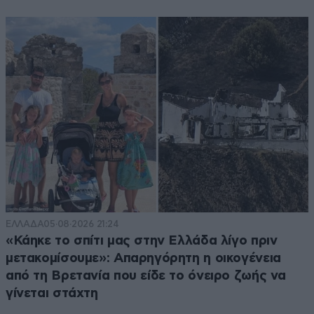
Εάν το πάρουμε στα σοβαρά, είναι γελοίο μέτρο γιατί
δεν λέτε που θα μετακομίσει το χρέος των
εισιτηρίων, εάν το πάρω στην πλάκα και το υιοθετήσω
κατευθείαν,, τότε πάω στον Τσίπρα που υπόσχεται
δωρεάν εισιτήρια για όλες τις ηλικίες.
Απαντήστε
0
0
Όοοοολα κοστολογημένα
13·06·2026 20:36
Η κοστολόγηση συνήθως γίνεται στη Θεσσαλονίκη!
ΕΛΛΑΔΑ
05·08·2026 21:24
Απαντήστε
0
0
«Κάηκε το σπίτι μας στην Ελλάδα λίγο πριν
μετακομίσουμε»: Απαρηγόρητη η οικογένεια
από τη Βρετανία που είδε το όνειρο ζωής να
γίνεται στάχτη
χαχαχαχα
13·06·2026 19:41