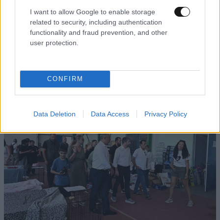
I want to allow Google to enable storage
related to security, including authentication
functionality and fraud prevention, and other
user protection.
Γεωργιάδης: «Η γραμματέας Διαφάνειας του
ΠΑΣΟΚ γνωμοδότησε ότι όλα έγιναν σύννομα»
– Η απάντηση της Κωνσταντίνας Γεωργάκη
CONFIRM
Data Deletion
Data Access
Privacy Policy