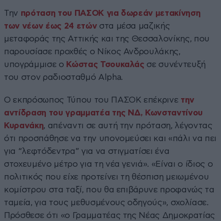
Την
πρόταση του ΠΑΣΟΚ για δωρεάν μετακίνηση
των νέων έως 24 ετών
στα μέσα μαζικής
μεταφοράς της Αττικής και της Θεσσαλονίκης, που
παρουσίασε προχθές ο Νίκος Ανδρουλάκης,
υπογράμμισε ο
Κώστας Τσουκαλάς
σε συνέντευξή
του στον ραδιοσταθμό Alpha.
Ο εκπρόσωπος Τύπου του ΠΑΣΟΚ επέκρινε
την
αντίδραση του γραμματέα της ΝΔ, Κωνσταντίνου
Κυρανάκη
, απέναντι σε αυτή την πρόταση, λέγοντας
ότι προσπάθησε να την υπονομεύσει και «πάλι να πει
για “λεφτόδεντρα” για να στιγματίσει ένα
στοχευμένο μέτρο για τη νέα γενιά». «Είναι ο ίδιος ο
πολιτικός που είχε προτείνει τη θέσπιση μειωμένου
κομίστρου στα ταξί, που θα επιβάρυνε προφανώς τα
ταμεία, για τους μεθυσμένους οδηγούς», σχολίασε.
Πρόσθεσε ότι «ο Γραμματέας της Νέας Δημοκρατίας