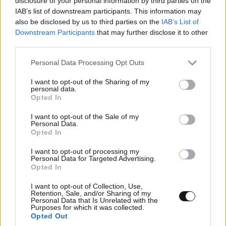
disclosure of your personal information by third parties on the
IAB’s list of downstream participants. This information may
also be disclosed by us to third parties on the
IAB’s List of
Downstream Participants
that may further disclose it to other
third parties.
Please note that this website/app uses one or more Google
Personal Data Processing Opt Outs
services and may gather and store information including but
not limited to your visit or usage behaviour. You may click to
I want to opt-out of the Sharing of my
personal data.
grant or deny consent to Google and its third-party tags to
Opted In
use your data for below specified purposes in below Google
Φωτιά στη Δυτική Αττική: Όλα τα μέτρα για
consent section.
I want to opt-out of the Sale of my
Personal Data.
τους πυρόπληκτους – Ποιοι δικαιούνται την
Opted In
προσωρινή οικονομική ανάσα
I want to opt-out of processing my
Personal Data for Targeted Advertising.
Opted In
I want to opt-out of Collection, Use,
Retention, Sale, and/or Sharing of my
Personal Data that Is Unrelated with the
Purposes for which it was collected.
Opted Out