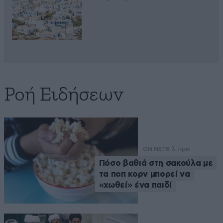
Ροή Ειδήσεων
ON NET
8 λ. πριν
Πόσο βαθιά στη σακούλα με
τα ποπ κορν μπορεί να
«χωθεί» ένα παιδί