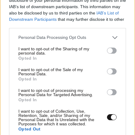
disclosure of your personal information by third parties on the
IAB’s list of downstream participants. This information may
also be disclosed by us to third parties on the
IAB’s List of
Downstream Participants
that may further disclose it to other
third parties.
Xαρακτήρες: 0/1000
Please note that this website/app uses one or more Google
Personal Data Processing Opt Outs
Διαβάστε και ακολουθήστε τους κανόνες σχολιασμού
services and may gather and store information including but
not limited to your visit or usage behaviour. You may click to
I want to opt-out of the Sharing of my
personal data.
grant or deny consent to Google and its third-party tags to
ΠΡΟΣΘΗΚΗ
Opted In
use your data for below specified purposes in below Google
consent section.
I want to opt-out of the Sale of my
Personal Data.
Opted In
Βρωμοστομος
12·06·2026 12:00
I want to opt-out of processing my
Personal Data for Targeted Advertising.
Ολα τζάμπα το αφεντικό τρελάθηκε ,μιλιά όμως για
Opted In
το μισό δις που χρωστάει το απόκομμα του (Το ίδιο
I want to opt-out of Collection, Use,
και το Κούλι μισό δις και αυτά τα παρτάλια) .
Retention, Sale, and/or Sharing of my
Personal Data that Is Unrelated with the
Purposes for which it was collected.
Απαντήστε
0
0
Opted Out