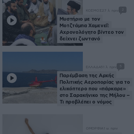
2
ΚΟΣΜΟΣ
27 λ. πριν
Μυστήριο με τον
Μοτζτάμπα Χαμενεΐ:
Αχρονολόγητο βίντεο τον
δείχνει ζωντανό
5
ΕΛΛΑΔΑ
51 λ. πριν
Παρέμβαση της Αρχής
Πολιτικής Αεροπορίας για το
ελικόπτερο που «πάρκαρε»
στο Σαρακήνικο της Μήλου –
Τι προβλέπει ο νόμος
ΟΜΟΡΦΙΑ
1 ω. πριν