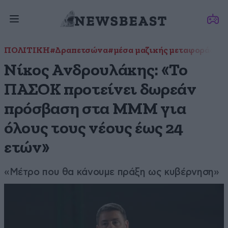
ΠΟΛΙΤΙΚΗ
#Δραπετσώνα
#μέσα μαζικής μεταφοράς
#ν
Νίκος Ανδρουλάκης: «To
ΠΑΣΟΚ προτείνει δωρεάν
πρόσβαση στα ΜΜΜ για
όλους τους νέους έως 24
ετών»
«Μέτρο που θα κάνουμε πράξη ως κυβέρνηση»