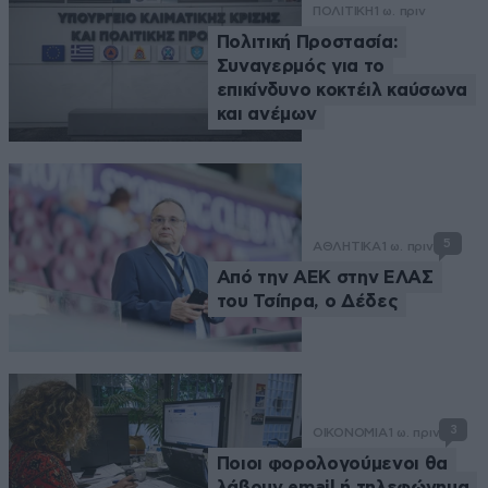
ΠΟΛΙΤΙΚΗ
1 ω. πριν
Πολιτική Προστασία:
Συναγερμός για το
επικίνδυνο κοκτέιλ καύσωνα
και ανέμων
5
ΑΘΛΗΤΙΚΑ
1 ω. πριν
Από την ΑΕΚ στην ΕΛΑΣ
του Τσίπρα, ο Δέδες
3
ΟΙΚΟΝΟΜΙΑ
1 ω. πριν
Ποιοι φορολογούμενοι θα
λάβουν email ή τηλεφώνημα