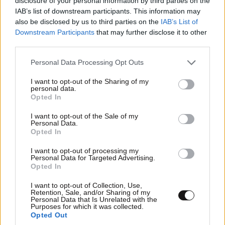
disclosure of your personal information by third parties on the
IAB’s list of downstream participants. This information may
also be disclosed by us to third parties on the
IAB’s List of
Downstream Participants
that may further disclose it to other
third parties.
Please note that this website/app uses one or more Google
Personal Data Processing Opt Outs
services and may gather and store information including but
not limited to your visit or usage behaviour. You may click to
I want to opt-out of the Sharing of my
personal data.
LIFESTYLE
3 ω. πριν
grant or deny consent to Google and its third-party tags to
Opted In
Αθηνά Οικονομάκου – Μπρούνο Τσερέλα: Ο
use your data for below specified purposes in below Google
μήνας του μέλιτος συνεχίζεται – Από τη
consent section.
I want to opt-out of the Sale of my
Personal Data.
Moorea στα ονειρικά Μπόρα Μπόρα
Opted In
I want to opt-out of processing my
Personal Data for Targeted Advertising.
Opted In
I want to opt-out of Collection, Use,
Retention, Sale, and/or Sharing of my
Personal Data that Is Unrelated with the
Purposes for which it was collected.
Opted Out