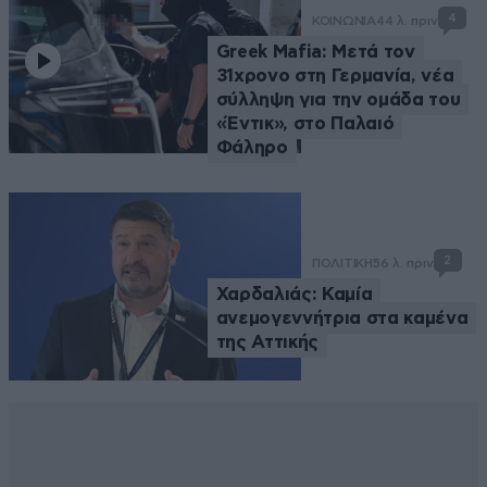
4
ΚΟΙΝΩΝΙΑ
44 λ. πριν
Greek Mafia: Μετά τον
31χρονο στη Γερμανία, νέα
σύλληψη για την ομάδα του
«Έντικ», στο Παλαιό
Φάληρο
2
ΠΟΛΙΤΙΚΗ
56 λ. πριν
Χαρδαλιάς: Καμία
ανεμογεννήτρια στα καμένα
της Αττικής