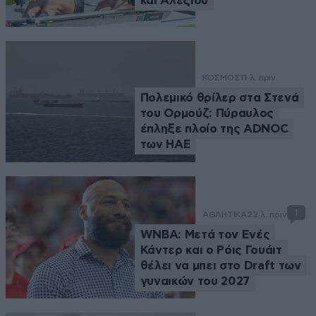
και Αλεξίου
ΚΟΣΜΟΣ
11 λ. πριν
Πολεμικό θρίλερ στα Στενά
του Ορμούζ: Πύραυλος
έπληξε πλοίο της ADNOC
των ΗΑΕ
1
ΑΘΛΗΤΙΚΑ
22 λ. πριν
WNBA: Μετά τον Ενές
Κάντερ και ο Ρόις Γουάιτ
θέλει να μπει στο Draft των
γυναικών του 2027