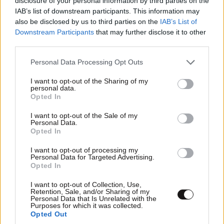
disclosure of your personal information by third parties on the
IAB’s list of downstream participants. This information may
also be disclosed by us to third parties on the
IAB’s List of
Downstream Participants
that may further disclose it to other
third parties.
Please note that this website/app uses one or more Google
Personal Data Processing Opt Outs
services and may gather and store information including but
not limited to your visit or usage behaviour. You may click to
I want to opt-out of the Sharing of my
personal data.
grant or deny consent to Google and its third-party tags to
Opted In
use your data for below specified purposes in below Google
consent section.
I want to opt-out of the Sale of my
Personal Data.
Opted In
I want to opt-out of processing my
Personal Data for Targeted Advertising.
Opted In
I want to opt-out of Collection, Use,
Retention, Sale, and/or Sharing of my
Personal Data that Is Unrelated with the
Purposes for which it was collected.
Opted Out