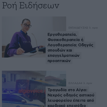
Ροή Ειδήσεων
ΕΚΠΑΙΔΕΥΣΗ
2 λ. πριν
Εργοθεραπεία,
Φυσικοθεραπεία ή
Λογοθεραπεία; Οδηγός
σπουδών και
επαγγελματικών
προοπτικών
ΕΛΛΑΔΑ
4 λ. πριν
Τραγωδία στο Αίγιο:
Νεκρός οδηγός αστικού
λεωφορείου έπειτα από
καρδιακό επεισόδιο