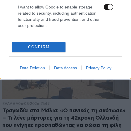
έδειξε ποτέ ότι ήταν ικανός για κάτι τέτοιο»
I want to allow Google to enable storage
related to security, including authentication
functionality and fraud prevention, and other
user protection.
CONFIRM
Data Deletion
Data Access
Privacy Policy
ΕΛΛΑΔΑ
06·08·2026 21:47
Τραγωδία στα Μάλια: «Ο πανικός τη σκότωσε»
– Τι λένε μάρτυρες για τη 42χρονη Ολλανδή
που πνίγηκε προσπαθώντας να σώσει τη φίλη