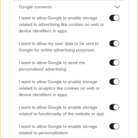
Google consents
I want to allow Google to enable storage
related to advertising like cookies on web or
device identifiers in apps.
I want to allow my user data to be sent to
Google for online advertising purposes.
I want to allow Google to send me
personalized advertising.
I want to allow Google to enable storage
related to analytics like cookies on web or
ΕΛΛΑΔΑ
37 λ. πριν
device identifiers in apps.
Βίντεο-ντοκουμέντο από το θανατηφόρο
τροχαίο στις Σέρρες: Η στιγμή που το ΙΧ μπαίνει
I want to allow Google to enable storage
στο αντίθετο ρεύμα – Ακαριαία πέθαναν γιος
related to functionality of the website or app.
και μητέρα
I want to allow Google to enable storage
related to personalization.