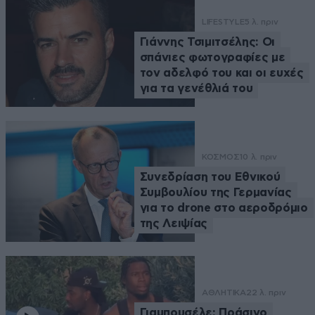
LIFESTYLE
5 λ. πριν
Γιάννης Τσιμιτσέλης: Οι
σπάνιες φωτογραφίες με
τον αδελφό του και οι ευχές
για τα γενέθλιά του
ΚΟΣΜΟΣ
10 λ. πριν
Συνεδρίαση του Εθνικού
Συμβουλίου της Γερμανίας
για το drone στο αεροδρόμιο
της Λειψίας
ΑΘΛΗΤΙΚΑ
22 λ. πριν
Γιαμπουσέλε: Πράσινο