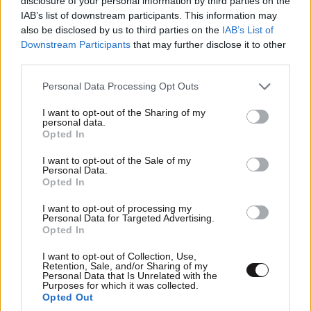
disclosure of your personal information by third parties on the
IAB’s list of downstream participants. This information may
also be disclosed by us to third parties on the
IAB’s List of
Downstream Participants
that may further disclose it to other
third parties.
Please note that this website/app uses one or more Google
Personal Data Processing Opt Outs
services and may gather and store information including but
not limited to your visit or usage behaviour. You may click to
I want to opt-out of the Sharing of my
personal data.
grant or deny consent to Google and its third-party tags to
Opted In
use your data for below specified purposes in below Google
consent section.
I want to opt-out of the Sale of my
Personal Data.
Opted In
I want to opt-out of processing my
Personal Data for Targeted Advertising.
Opted In
I want to opt-out of Collection, Use,
Retention, Sale, and/or Sharing of my
Personal Data that Is Unrelated with the
Purposes for which it was collected.
Opted Out