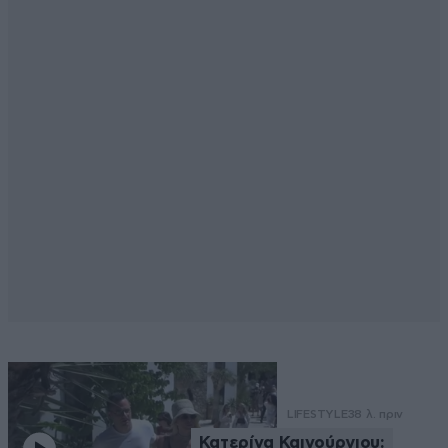
LIFESTYLE
38 λ. πριν
Κατερίνα Καινούργιου: