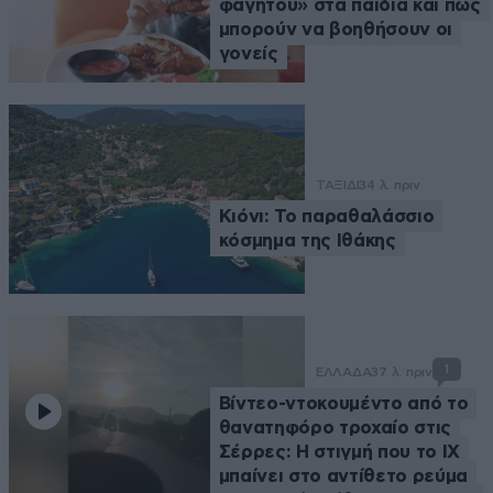
φαγητού» στα παιδιά και πώς
μπορούν να βοηθήσουν οι
γονείς
ΤΑΞΙΔΙ
34 λ. πριν
Κιόνι: Το παραθαλάσσιο
κόσμημα της Ιθάκης
1
ΕΛΛΑΔΑ
37 λ. πριν
Βίντεο-ντοκουμέντο από το
θανατηφόρο τροχαίο στις
Σέρρες: Η στιγμή που το ΙΧ
μπαίνει στο αντίθετο ρεύμα