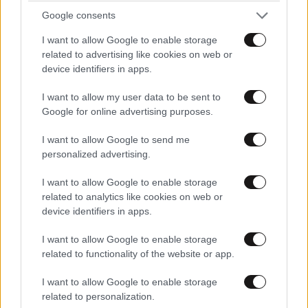
Google consents
Χρήστος
14·08·2012 13:14
I want to allow Google to enable storage
related to advertising like cookies on web or
Μήπως μπορεί να μου πει κάποιος πότε το ΚΚΕ και ο
device identifiers in apps.
ΣΥΡΙΖΑ έχουν βγάλει ανακοίνωση κατά κάποιων
αλλοδαπών που δολοφόνησαν Έλληνα; Τώρα την
I want to allow my user data to be sent to
Google for online advertising purposes.
τελευταία εβδομάδα όλο ανακοινώσεις υπερ των
αλλοδαπών είναι και οι δύο.
I want to allow Google to send me
personalized advertising.
Απαντήστε
3
1
I want to allow Google to enable storage
related to analytics like cookies on web or
device identifiers in apps.
kojht
14·08·2012 13:10
I want to allow Google to enable storage
Άντε με το καλό 2% στις επόμενες εκλογές
related to functionality of the website or app.
I want to allow Google to enable storage
Απαντήστε
4
1
related to personalization.