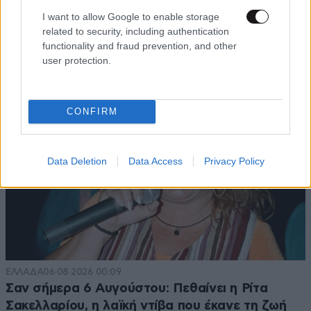
I want to allow Google to enable storage
related to security, including authentication
TRENDING
functionality and fraud prevention, and other
user protection.
CONFIRM
Data Deletion
Data Access
Privacy Policy
ΕΛΛΑΔΑ
06·08·2026 00:09
Σαν σήμερα 6 Αυγούστου: Πεθαίνει η Ρίτα
Σακελλαρίου, η λαϊκή ντίβα που έκανε τη ζωή