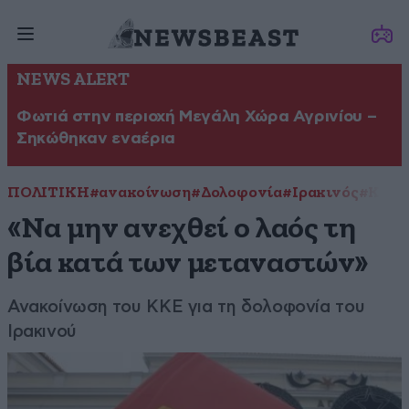
NEWS ALERT
Φωτιά στην περιοχή Μεγάλη Χώρα Αγρινίου –
Σηκώθηκαν εναέρια
ΠΟΛΙΤΙΚΗ
#ανακοίνωση
#Δολοφονία
#Ιρακινός
#ΚΚΕ
«Να μην ανεχθεί ο λαός τη
βία κατά των μεταναστών»
Ανακοίνωση του ΚΚΕ για τη δολοφονία του
Ιρακινού