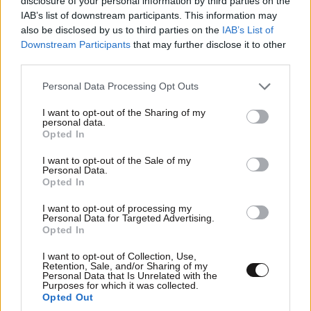
disclosure of your personal information by third parties on the
IAB’s list of downstream participants. This information may
λουκετα παντου
14·08·2012 17:16
also be disclosed by us to third parties on the
IAB’s List of
Downstream Participants
that may further disclose it to other
απο ελληνες δεν ειδαν ψηφο 80 χρονια τωρα . το
third parties.
μονο που τους μενει η ψηφος των μεταναστων και
Please note that this website/app uses one or more Google
Personal Data Processing Opt Outs
των λαθρο ακομα καλυτερα .
services and may gather and store information including but
not limited to your visit or usage behaviour. You may click to
I want to opt-out of the Sharing of my
Απαντήστε
1
0
personal data.
grant or deny consent to Google and its third-party tags to
Opted In
use your data for below specified purposes in below Google
consent section.
I want to opt-out of the Sale of my
Personal Data.
Opted In
promitheas
14·08·2012 13:33
I want to opt-out of processing my
Για να είστε σωστοί και να συμφωνήσω μαζι σας
Personal Data for Targeted Advertising.
Opted In
συμπληρώστε : Και να μην ανεχετε ο λαός τη βία των
μεταναστών .
I want to opt-out of Collection, Use,
Retention, Sale, and/or Sharing of my
Personal Data that Is Unrelated with the
Απαντήστε
1
0
Purposes for which it was collected.
Opted Out