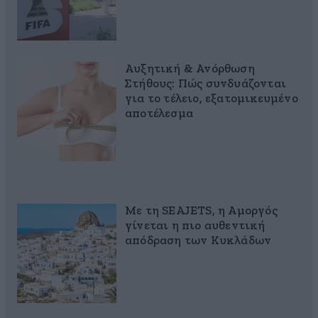
Αυξητική & Ανόρθωση
Στήθους: Πώς συνδυάζονται
για το τέλειο, εξατομικευμένο
αποτέλεσμα
Με τη SEAJETS, η Αμοργός
γίνεται η πιο αυθεντική
απόδραση των Κυκλάδων