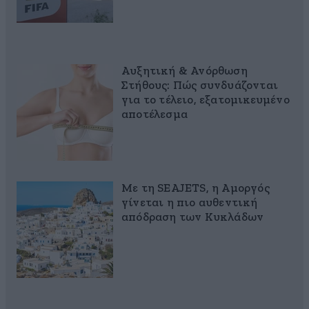
Αυξητική & Ανόρθωση
Στήθους: Πώς συνδυάζονται
για το τέλειο, εξατομικευμένο
αποτέλεσμα
Με τη SEAJETS, η Αμοργός
γίνεται η πιο αυθεντική
απόδραση των Κυκλάδων