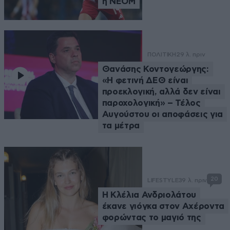
η ΝΕΟΜ
ΠΟΛΙΤΙΚΗ
29 λ. πριν
Θανάσης Κοντογεώργης:
«Η φετινή ΔΕΘ είναι
προεκλογική, αλλά δεν είναι
παροχολογική» – Τέλος
Αυγούστου οι αποφάσεις για
τα μέτρα
20
LIFESTYLE
39 λ. πριν
Η Κλέλια Ανδριολάτου
έκανε γιόγκα στον Αχέροντα
φορώντας το μαγιό της