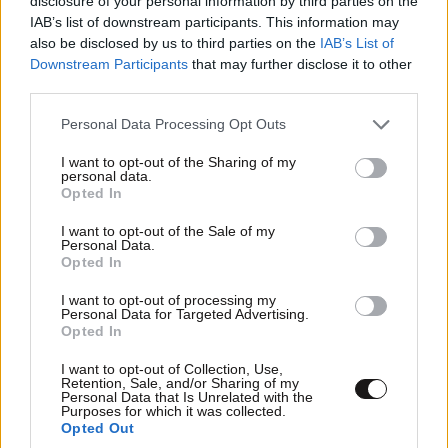
disclosure of your personal information by third parties on the
Απαντήστε
0
0
IAB’s list of downstream participants. This information may
also be disclosed by us to third parties on the
IAB’s List of
Downstream Participants
that may further disclose it to other
third parties.
papaki1280
19·05·2016 09:29
Please note that this website/app uses one or more Google
Personal Data Processing Opt Outs
services and may gather and store information including but
Έτσι... Δημιουργείστε ΑΛΛΗ ΜΙΑ ΑΧΡΗΣΤΗ δημόσια
not limited to your visit or usage behaviour. You may click to
I want to opt-out of the Sharing of my
υπηρεσία να χετε να διορίζετε κομματόσκυλα...
personal data.
grant or deny consent to Google and its third-party tags to
Opted In
use your data for below specified purposes in below Google
Απαντήστε
0
0
consent section.
I want to opt-out of the Sale of my
Personal Data.
Opted In
I want to opt-out of processing my
TRENDING
Personal Data for Targeted Advertising.
Opted In
I want to opt-out of Collection, Use,
Retention, Sale, and/or Sharing of my
Personal Data that Is Unrelated with the
Purposes for which it was collected.
Opted Out