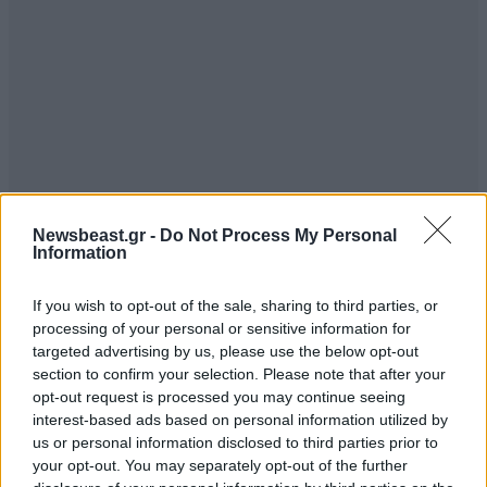
Newsbeast.gr -
Do Not Process My Personal
Dim Kent
19·05·2016 09:47
Information
Ξέρεις τώρα... θα φτιάξει αυτόν τον φορέα, θα τον
If you wish to opt-out of the sale, sharing to third parties, or
γεμίσει με καμιά 50ριά φιλαράκια του, οι οποίοι θα [...]
processing of your personal or sensitive information for
ξύνουν με γκασμά και θα διώχνουν βέβαια όλους
targeted advertising by us, please use the below opt-out
section to confirm your selection. Please note that after your
αυτούς που θέλουν να γυρίσουν ταινία στην Ελλάδα,
opt-out request is processed you may continue seeing
κάτι που έκαναν πάντα, με τελευταίο παράδειγμα την
interest-based ads based on personal information utilized by
νέα ταινία του Bourne με τον Mat Damon, η οποία
us or personal information disclosed to third parties prior to
τελικά γυρίστηκε στην Τενερίφη.
your opt-out. You may separately opt-out of the further