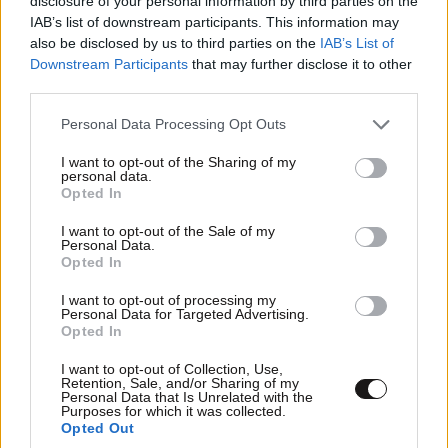
disclosure of your personal information by third parties on the
IAB’s list of downstream participants. This information may
also be disclosed by us to third parties on the
IAB’s List of
Downstream Participants
that may further disclose it to other
third parties.
Please note that this website/app uses one or more Google
Personal Data Processing Opt Outs
services and may gather and store information including but
not limited to your visit or usage behaviour. You may click to
I want to opt-out of the Sharing of my
personal data.
grant or deny consent to Google and its third-party tags to
Opted In
use your data for below specified purposes in below Google
consent section.
I want to opt-out of the Sale of my
Personal Data.
Opted In
Νέο Ειδικό Χωροταξικό για τον Τουρισμό: Οι
I want to opt-out of processing my
Personal Data for Targeted Advertising.
νέοι κανόνες και οι ενστάσεις των ξενοδόχων
Opted In
I want to opt-out of Collection, Use,
Retention, Sale, and/or Sharing of my
Personal Data that Is Unrelated with the
Purposes for which it was collected.
Opted Out
Ακολουθήστε το
NEWSBEAST
στο
Google News