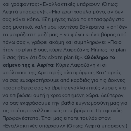
και γράφοντας: «Εναλλακτικές υπάρχουν. (Όπως:
Λεφτά υπάρχουν)». «Μια ερωτησούλα μόνο, αν δεν
σας κάνει κόπο. Έξη μήνες τώρα το επτασφράγιστο
σας μυστικό, καλή μου κοντέσα Βαλέραινα, γιατί δεν
το μοιράζεστε μαζί μας – να φύγει κι ένα βάρος από
πάνω σας;», γράφει ακόμη και συμπληρώνει: «Ποιο
ήταν το plan B σας, κύριε Λαφαζάνη; Μήπως το plan
B σας ήταν ότι δεν είχατε plan B;».
Ολόκληρο το
κείμενο της κ. Ακρίτα:
Κύριε Λαφαζάνη κι οι
υπόλοιποι της Αριστερής πλατφόρμας, Κατ’ αρχάς
να σας ευχαριστήσουμε από καρδιάς για τις άοκνες
προσπάθειες σας να βρείτε εναλλακτικές λύσεις για
να επιβιώσει αυτή η χρεοκοπημένη χώρα. Δεύτερον,
να σας εκφράσουμε την βαθιά ευγνωμοσύνη μας για
τις σούπερ εναλλακτικές που βρήκατε. Προφανώς.
Προφανέστατα. Έτσι μας είπατε τουλάχιστον:
«Εναλλακτικές υπάρχουν.» (Όπως: Λεφτά υπάρχουν.)