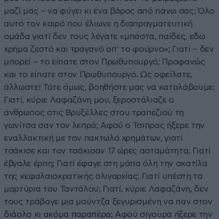
μαζί μας – να φύγει κι ένα βάρος από πάνω σας; Όλο
αυτό τον καιρό που έλιωνε η διαπραγματευτική
ομάδα γιατί δεν τους λέγατε «μπάστα, παίδες, εδώ
χρήμα ζεστό και τραγανό απ’ το φούρνο»; Γιατί – δεν
μπορεί – το είπατε στον Πρωθυπουργό; Προφανώς
και το είπατε στον Πρωθυπουργό. Ως οφείλατε,
άλλωστε! Τότε όμως, βοηθήστε μας να καταλάβουμε:
Γιατί, κύριε Λαφαζάνη μου, ξεροστάλιαζε ο
άνθρωπος στις Βρυξέλλες στου τραπεζιού τη
γωνίτσα σαν τον λεπρό; Αφού ο Τσιπρας ήξερε την
εναλλακτική με τον πακτωλό χρημάτων, γιατί
τσάκισε και τον τσάκισαν 17 ώρες ασταμάτητα; Γιατί
έβγαλε έρπη; Γιατί έφαγε στη μάπα όλη την σκατίλα
της κεφαλαιοκρατικής ολιγαρχίας; Γιατί υπέστη τα
μαρτύρια του Ταντάλου; Γιατί, κύριε Λαφαζάνη, δεν
τους τράβαγε μια μούντζα ξεγυρισμένη να παν στον
διάολο κι ακόμα παραπέρα; Αφού σίγουρα ήξερε την