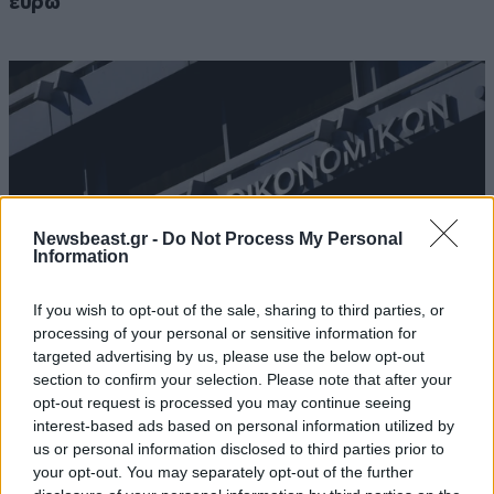
ευρώ
Newsbeast.gr -
Do Not Process My Personal
Information
If you wish to opt-out of the sale, sharing to third parties, or
processing of your personal or sensitive information for
targeted advertising by us, please use the below opt-out
section to confirm your selection. Please note that after your
Με ποιον τρόπο θα παρακολουθεί η κυβέρνηση
opt-out request is processed you may continue seeing
το δημόσιο χρήμα από το 2027: Δημιουργείται
interest-based ads based on personal information utilized by
«ψηφιακή ταυτότητα» για κάθε υπηρεσία
us or personal information disclosed to third parties prior to
your opt-out. You may separately opt-out of the further