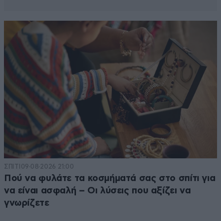
Πρωθυπουργό που υποσχέθηκε μια σκληρή αλλά
αποδοτική διαπραγμάτευση, που πυρπόλησε κάθε
προσπάθεια συμμαζεματος των προηγούμενων
υποσχόμενος έύκολες λύσεις για κάθε πικραμένο και
τώρα μας έσυρε με πολλαπλές ζημιές σε
τρισχειρότερο μνημόνιο;
Απαντήστε
4
4
ΣΠΙΤΙ
09·08·2026 21:00
Πού να φυλάτε τα κοσμήματά σας στο σπίτι για
να είναι ασφαλή – Οι λύσεις που αξίζει να
γνωρίζετε