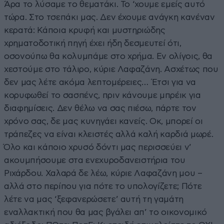
Άρα το λύσαμε το θεματάκι. Το ‘χουμε εμείς αυτό
τώρα. Στο τσεπάκι μας. Δεν έχουμε ανάγκη κανέναν
κερατά: Κάποια κρυφή και μυστηριώδης
χρηματοδοτική πηγή έχει ήδη δεσμευτεί ότι,
οσονούπω θα κολυμπάμε στο χρήμα. Εν ολίγοις, θα
χεστούμε στο τάλιρο, κύριε Λαφαζάνη. Ασχέτως που
δεν μας λέτε ακόμα λεπτομέρειες… Έτσι για να
κορυφωθεί το σασπένς, πριν κάνουμε μπρέικ για
διαφημίσεις. Δεν θέλω να σας πιέσω, πάρτε τον
χρόνο σας, δε μας κυνηγάει κανείς. Οκ, μπορεί οι
τράπεζες να είναι κλειστές αλλά καλή καρδιά μωρέ.
Όλο και κάποιο χρυσό δόντι μας περισσεύει ν’
ακουμπήσουμε στα ενεχυροδανειστήρια του
Ριχάρδου. Χαλαρά δε λέω, κύριε Λαφαζάνη μου –
αλλά στο περίπου για πότε το υπολογίζετε; Πότε
λέτε να μας ‘ξεφανερώσετε’ αυτή τη γαμάτη
εναλλακτική που θα μας βγάλει απ’ το οικονομικό