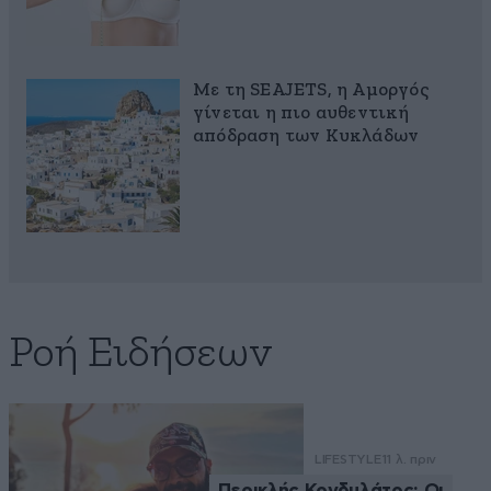
Με τη SEAJETS, η Αμοργός
γίνεται η πιο αυθεντική
απόδραση των Κυκλάδων
Ροή Ειδήσεων
LIFESTYLE
11 λ. πριν
Περικλής Κονδυλάτος: Οι