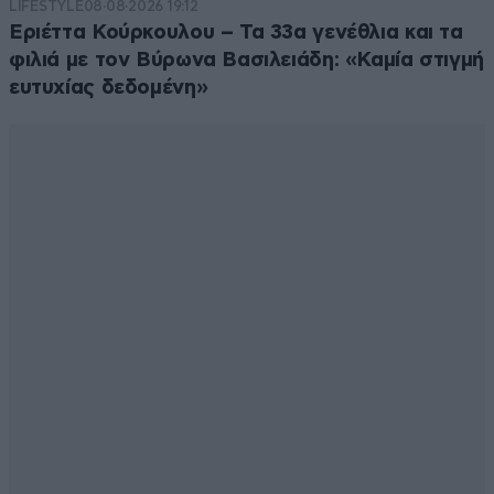
LIFESTYLE
08·08·2026 19:12
Απαντήστε
0
0
Εριέττα Κούρκουλου – Τα 33α γενέθλια και τα
φιλιά με τον Βύρωνα Βασιλειάδη: «Καμία στιγμή
ευτυχίας δεδομένη»
Kareka
09·06·2026 15:05
Δεν πληρώνει καλά ο Πουτιν και ηρθες για βουλευτής
στην Ελλάδα με εξασφαλισμενο τουλαχιστον ενα
5χιλιαρο καθαρο το μήνα.
Απαντήστε
0
0
Κωνσταντίνος Κ.
08·06·2026 22:40
Δεν ξέρω τι μπορεί να κάνει σαν κόμμα ή αν
χρηματοδοτείται από Ρώσους,αλλά εκείνο που ξέρω
είναι τι σκατα έκαναν ΠΑΣΟΚ,ΝΔ και ΣΥΡΙΖΑ.