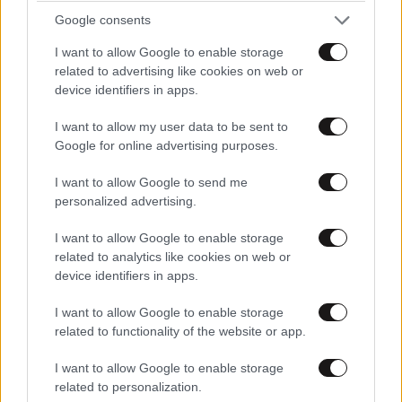
Η ελπίδα είναι η μόνη μας ελπίδα να αλλάξει κάτι
Google consents
καλύτερο για την πατρίδα η κυρία μαρία είναι ένας
I want to allow Google to enable storage
από μας και ξέρει τι θέλει ο λαός Η ιδεολογίες και τα
related to advertising like cookies on web or
κόμματα μας έχουν φέρει εδώ που φτάσαμε στο
device identifiers in apps.
μηδέν Δεν θέλουμε ιδολογίες δεξιά αριστερά και
ούτω κάθεξής θέλουμε ένα κίνημα εργάζεται για το
I want to allow my user data to be sent to
καλό της πατρίδας και αυτό το κίνημα είναι η ελπίδα
Google for online advertising purposes.
για δημοκρατία
I want to allow Google to send me
personalized advertising.
Απαντήστε
0
0
I want to allow Google to enable storage
related to analytics like cookies on web or
device identifiers in apps.
I want to allow Google to enable storage
related to functionality of the website or app.
I want to allow Google to enable storage
related to personalization.