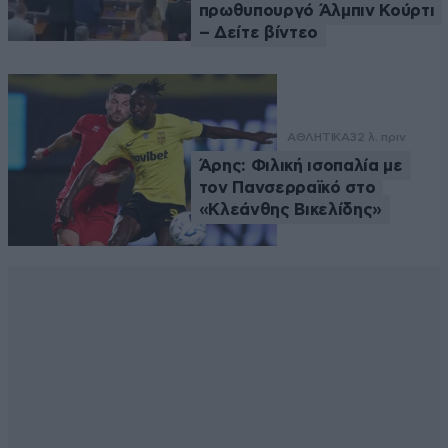
πρωθυπουργό Άλμπιν Κούρτι
– Δείτε βίντεο
ΑΘΛΗΤΙΚΑ
32 λ. πριν
Άρης: Φιλική ισοπαλία με
τον Πανσερραϊκό στο
«Κλεάνθης Βικελίδης»