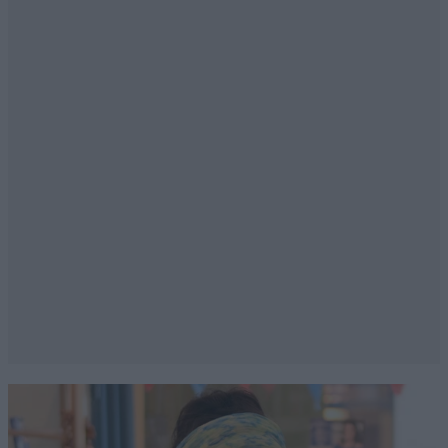
Απαντήστε
0
0
Ντουλης
08·06·2026 16:31
Όσοι κουτσοί, στραβοί , προσέλθετε .
Απαντήστε
1
0