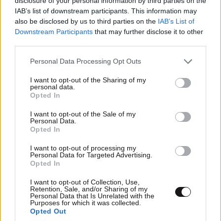
disclosure of your personal information by third parties on the
IAB’s list of downstream participants. This information may
also be disclosed by us to third parties on the
IAB’s List of
Downstream Participants
that may further disclose it to other
third parties.
Please note that this website/app uses one or more Google
Personal Data Processing Opt Outs
services and may gather and store information including but
not limited to your visit or usage behaviour. You may click to
I want to opt-out of the Sharing of my
personal data.
grant or deny consent to Google and its third-party tags to
Opted In
use your data for below specified purposes in below Google
consent section.
I want to opt-out of the Sale of my
Xαρακτήρες: 0/1000
Personal Data.
Opted In
Διαβάστε και ακολουθήστε τους κανόνες σχολιασμού
I want to opt-out of processing my
Personal Data for Targeted Advertising.
ΠΡΟΣΘΗΚΗ
Opted In
I want to opt-out of Collection, Use,
Retention, Sale, and/or Sharing of my
Personal Data that Is Unrelated with the
Purposes for which it was collected.
Δημήτριος βαρβουτης
10·06·2026 02:41
Opted Out