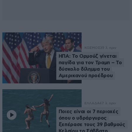
ΚΟΣΜΟΣ
35 λ. πριν
ΗΠΑ: Το Ορμούζ γίνεται
παγίδα για τον Τραμπ – Το
δύσκολο δίλημμα του
Αμερικανού προέδρου
ΕΛΛΑΔΑ
47 λ. πριν
Ποιες είναι οι 7 περιοχές
όπου ο υδράργυρος
ξεπέρασε τους 39 βαθμούς
Κελσίου το Σάββατο